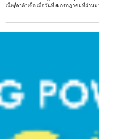
เทคโนโลยีดิจิทัลเปิดประสบการณ์ชมโบราณวัตถุใน
มิติใหม่
งานประชุมวัฒนธรรมราชวงศ์หมิง ประจำปี
2569 ปักกิ่ง, 7 กรกฎาคม 2569 /ซินหัว-เอเชีย
เน็ท/ดาต้าเซ็ต เมื่อวันที่ 4 กรกฎาคมที่ผ่านมา
นิทรรศการสำคัญในธีม “World Heritage
Splendor, Cultural Renaissance -
Ming Dynasty Cultural Relics” (วิจิตร
ตระการตามรดกโลก พลิกฟื้นวัฒนธรรม
รุ่งเรือง - โบราณวัตถุแห่งราชวงศ์หมิง) ได้เปิด
ประตูต้อนรับสาธารณชนให้เข้าชมอย่างเป็น
ทางการแล้ว นิทรรศการนี้จัดขึ้นเพื่อเป็นไฮไลต์
ส่วนหนึ่งของงานประชุมวัฒนธรรมราชวงศ์ห
มิง (Ming Dynasty Culture Forum)
ประจำปี 2569