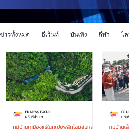
ข่าวทั้งหมด
อีเว้นท์
บันเทิง
กีฬา
ไล
ข่าวทั่วไป
การตลาด
เทคโนโลยี
อ
PR NEWS FOCUS
PR 
6 วันที่ผ่านมา
6 วันท
หมู่บ้านเหมืองแร่ในหูเป่ยพลิกโฉมสู่แหล่ง
หมู่บ้านเ