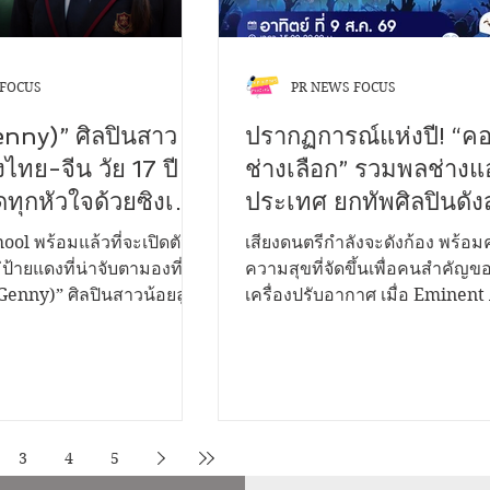
 FOCUS
PR NEWS FOCUS
Genny)” ศิลปินสาว
ปรากฏการณ์แห่งปี! “คอ
งไทย-จีน วัย 17 ปี
ช่างเลือก” รวมพลช่างแอร
ทุกหัวใจด้วยซิงเกิล
ประเทศ ยกทัพศิลปินดัง
ต “ฝันกลางวัน (Day
ค่ำคืนแห่งความสุขสุดยิ
ool พร้อมแล้วที่จะเปิดตัว
เสียงดนตรีกำลังจะดังก้อง พร้อมค
 เพลงของคนแอบรัก
ป้ายแดงที่น่าจับตามองที่สุด
ความสุขที่จัดขึ้นเพื่อคนสำคัญ
 (Genny)” ศิลปินสาวน้อยลูก
เครื่องปรับอากาศ เมื่อ Eminent
กการแต่งและโปรดิวซ์
ยเพียง 17 ปี ที่มาพร้อมกับ
เตรียมเปิดเวที "คอนเสิร์ตช่างเลื
ังโก้ The Voice TH
อเสียงไพเราะทรงเสน่ห์ และ
Eminent" เพื่อขอบคุณช่างเครื่อ
งเพลงระดับคุณภาพเกินอายุ
อากาศและตัวแทนจำหน่ายจากทั
มผัสความรู้สึกของคนที่
ที่ร่วมสนับสนุนและเติบโตเคียงข
บรัก" ผ่านซิงเกิลเปิดตัวแรก
มาโดยตลอด งานครั้งนี้ตอกย้ำความสำเร็จ
อว่า “ฝันกลางวัน (Day
ของแบรนด์เครื่องปรับอากาศที่
3
4
5
นกลางวัน (Day Dreams)”
อันดับ 1 ในภาคใต้ พร้อมยกทัพศิล