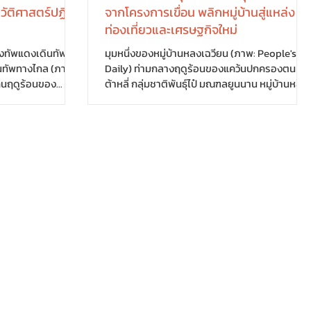
ัติศาสตร์ปฏิวัติ
จากโครงการเขื่อน พลิกหมู่บ้านสู่แหล่ง
ท่องเที่ยวและเศรษฐกิจใหม่
ทัพแดงเดินทัพ
มุมหนึ่งของหมู่บ้านหลงเฉวียน (ภาพ: People's
ินทัพทางไกล (ภาพ:
Daily) ท่ามกลางฤดูร้อนของแคว้นปกครองตนเอง
ต้าหลี่ กลุ่มชาติพันธุ์ไป๋ มณฑลยูนนาน หมู่บ้านหลา
รแสดงกลางแจ้ง
แห่งที่กระจายตัวอยู่ทั่วพื้นที่กำลังคึกคักไปด้วยชีวิต
ฉากขึ้นท่ามกลาง
ชีวา แม้หมู่บ้านเหล่านี้จะอยู่ห่างไกลกัน แต่ล้วนมีจุด
ก้องไปทั่วเมือง
ร่วมเดียวกัน นั่นคือการเป็นชุมชนที่เกิดขึ้นจากการ
ะค่อย ๆ ปรากฏขึ้น
โยกย้ายประชาชนเพื่อรองรับการก่อสร้างโครงกา
พาผู้ชมย้อนกลับไป
ชลประทานและโรงไฟฟ้าพลังน้ำขนาดใหญ่ ตลอด
ติศาสตร์การปฏิวัติ
หลายปีที่ผ่านมา ต้าหลี่ยึดแนวทางพัฒนาชุมชน
บวนนักแสดงเข้าสู่
อพยพให้ "ย้ายออกได้ ตั้งถิ่นฐานได้ พัฒนาได้ และ
's Daily) การแสดง
มีรายได้มั่นคง"...