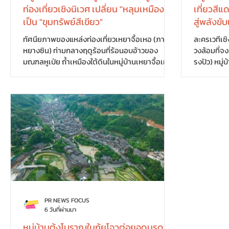
ท่องเที่ยวเชิงนิเวศ เปลี่ยน "หลุมเหมือง"
เที่ยวสีแ
เป็น "ขุมทรัพย์สีเขียว"
สู่พลังขั
ทัศนียภาพของแหล่งท่องเที่ยวเหยาจื้อเหอ (ภาพ:
ละครเวทีเชิ
หยางซิน) ท่ามกลางฤดูร้อนที่ร้อนอบอ้าวของ
วงล้อมที่จ
มณฑลหูเป่ย ถ้ำเหมืองใต้ดินในหมู่บ้านเหยาจื้อเหอ
รงปัว) หมู่บ
อำเภอเป่าคัง กลับมีอุณหภูมิเย็นสบายเพียง 18
อยู่บริเวณเ
องศาเซลเซียส จนกลายเป็นจุดหมายยอดนิยม
ชีวาอีกครั
ของนักท่องเที่ยวที่เดินทางมาพักผ่อนคลายร้อน
ประวัติศาสตร
โดยในแต่ละวันมีผู้มาเยือนหลายพันคน แต่ใครจะคิด
เคยเป็นจุด
ว่า สถานที่ท่องเที่ยวแห่งนี้เคยเป็นเพียงหมู่บ้าน
หนึ่งในเหต
ยากจนกลางหุบเขา ที่ชาวบ้านต้องพึ่งพาการทำ
พิพิธภัณฑ
เหมืองฟอสเฟตเพื่อเลี้ยงชีพ ในอดีตมีคำกล่าว
แหล่งท่องเท
ติดปากว่า "เหยาจื้อเหอมีแต่ก้อนหิน ขาดทั้งอาห
เลขาธิการ
PR NEWS FOCUS
6 วันที่ผ่านมา
หมู่บ้านต้งโบราณในกุ้ยโจวต่อยอดมรดก