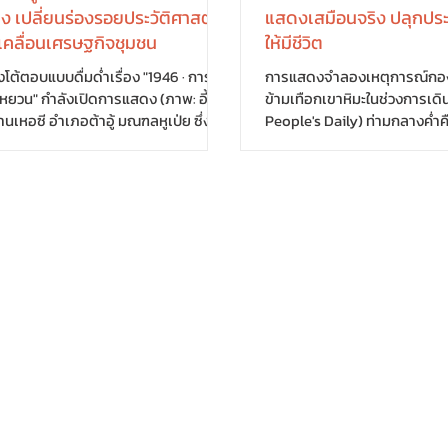
ดง เปลี่ยนร่องรอยประวัติศาสตร์
แสดงเสมือนจริง ปลุกประว
บเคลื่อนเศรษฐกิจชุมชน
ให้มีชีวิต
งโต้ตอบแบบดื่มด่ำเรื่อง "1946 · การฝ่า
การแสดงจำลองเหตุการณ์กอง
งหยวน" กำลังเปิดการแสดง (ภาพ: อี้ห
ข้ามเทือกเขาหิมะในช่วงการเด
้านเหอซี อำเภอต้าอู้ มณฑลหูเป่ย ซึ่งตั้ง
People's Daily) ท่ามกลางค่ำคืนฤดูร้อนของ
ชิงเขาต้าเปี๋ยซาน กำลังกลับมามีชีวิต
อำเภอหงอัน มณฑลหูเป่ย กา
้งจากการพัฒนาการท่องเที่ยวเชิง
ขนาดใหญ่ "หงอัน หงอัน" เปิด
์ หลังจากเมื่อ 80 ปีก่อน พื้นที่แห่งนี้
แสงไฟและสายน้ำ เสียงตะโกนดัง
เริ่มต้นของ "การฝ่าวงล้อมจงหยวน"
โบราณ ก่อนม่านน้ำขนาดยักษ์จ
ุการณ์สำคัญของการปฏิวัติจีน ปัจจุบัน
พร้อมเรือไม้ที่ล่องผ่านผืนน้ำ 
์รำลึกการฝ่าวงล้อมจงหยวนกลายเป็น
สัมผัสช่วงเวลาสำคัญของประวั
ี่ยวสำคัญของพื้นที่ โดยหวังปิ่งเหวิน
ของจีน นักท่องเที่ยวเดินตามข
พรรคประจำ
ตัวเมืองร่วมกัน (ภาพ: People
รูปแบบให