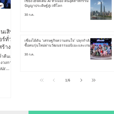
เซี่ยงไฮ้จัดเต็ม AI ทั่วเมือง ดันอุตสาหกรรม
ปัญญาประดิษฐ์สู่เวทีโลก
30 ก.ค.
นเสิร์ต
์ทั่ว
เซี่ยงไฮ้ดัน ‘เศรษฐกิจความสนใจ’ ปลุกกำลัง
ซื้อคนรุ่นใหม่ผ่านวัฒนธรรมอนิเมะและเกม
สร้าง
่งใหญ่
30 ก.ค.
่ำคืนแห่ง
ของวงการ
 Air
อก by
1
/
6
งปรับ
่วประเทศ
้างแบรนด์
มียอดขาย
ปินชื่อ