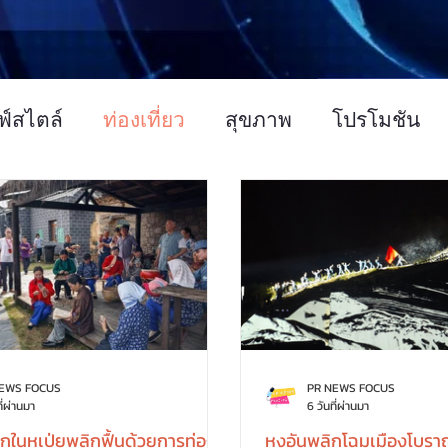
ฟ์สไตล์
ท่องเที่ยว
สุขภาพ
โปรโมชัน
บรมสัมมนา
การเกษตร
ศิลปวัฒนธรรม
NEWS FOCUS
PR NEWS FOCUS
ี่ผ่านมา
6 วันที่ผ่านมา
ล็กในหูเป่ยพลิกฟื้นด้วยการท่อง
หงอันพลิกโฉมเมืองโบรา