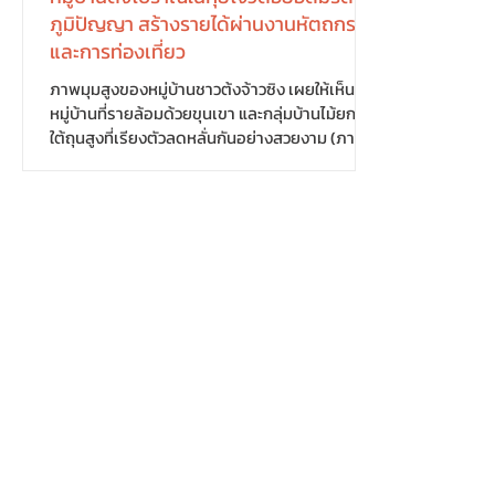
ภูมิปัญญา สร้างรายได้ผ่านงานหัตถกรรม
และการท่องเที่ยว
ภาพมุมสูงของหมู่บ้านชาวต้งจ้าวซิง เผยให้เห็น
หมู่บ้านที่รายล้อมด้วยขุนเขา และกลุ่มบ้านไม้ยก
ใต้ถุนสูงที่เรียงตัวลดหลั่นกันอย่างสวยงาม (ภาพ:
People's Daily) หมู่บ้านต้งเจ้าซิง ในอำเภอหลีผิง
มณฑลกุ้ยโจว ซึ่งได้รับการขนานนามว่าเป็น
"หมู่บ้านชนเผ่าต้งอันดับหนึ่งของจีน" กำลังใช้
มรดกภูมิปัญญาท้องถิ่นเป็นแรงขับเคลื่อนการ
พัฒนาชนบท โดยอาศัยเอกลักษณ์ด้านวัฒนธรรม
การย้อมคราม และงานปักพื้นเมือง ผสานเข้ากับ
การท่องเที่ยวเชิงวัฒนธรรม จนกลายเป็นแหล่ง
ท่องเที่ยวยอดนิยมของนักท่องเที่ยวจากทั่วประ