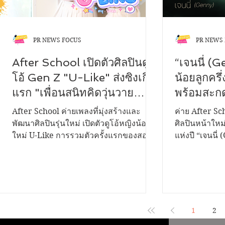
PR NEWS FOCUS
PR NEWS
After School เปิดตัวศิลปินดู
“เจนนี่ (
โอ้ Gen Z "U-Like" ส่งซิงเกิล
น้อยลูกครึ่
แรก "เพื่อนสนิทคิดวุ่นวาย
พร้อมสะกด
(Bestie)" ถ่ายทอดโมเมนต์
แรกในชีวิ
After School ค่ายเพลงที่มุ่งสร้างและ
ค่าย After Sch
แอบรักเพื่อนสนิท พร้อมชวน
Dreams)”
พัฒนาศิลปินรุ่นใหม่ เปิดตัวดูโอ้หญิงน้อง
ศิลปินหน้าใหม่
ใหม่ U-Like การรวมตัวครั้งแรกของสอง
แห่งปี “เจนนี่
แก๊งเพื่อนนักดนตรีร่วมสร้าง
เพื่อน จา
สาวมากความสามารถ "ฮารุ" และ "ใย
ครึ่งไทย-จีน วั
สีสันใน Music Video
โดย “ครูจ
ไหม" กับซิงเกิลเปิดตัว "เพื่อนสนิทคิด
พรสวรรค์ เนื้
Season1”
วุ่นวาย (Bestie)" เพลงป๊อปฟังง่าย จังหวะ
เทคนิคการร้อ
สดใส ที่หยิบเอาเรื่องราวความสัมพันธ์ของ
ชวนทุกคนมาสั
"เพื่อนสนิท" ที่เริ่มเปลี่ยนไปเป็นความรู้สึก
ทำได้เพียง "แอ
พิเศษ มาถ่ายทอดผ่านมุมมองของวัยรุ่น
ในชีวิตที่มีชื่
1
2
Gen Z ได้อย่างน่ารัก จริงใจ และเข้าถึง
Dreams)” “ฝั