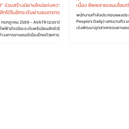
” ร่วมสร้างนิยามใหม่แห่งความ
เนื่อง ซัพพลายเชนเชื่อมต
รู้สึกได้ในอีกระดับผ่านยนตรกรรม
พนักงานกำลังประกอบแผงประ
New AVATR 11
People's Daily) นครนานกิง มณฑลเจียงซู กำลัง
6 กรกฎาคม 2569 - AVATR (อวตาร์)
เร่งพัฒนาอุตสาหกรรมยานยนต
ฟ้าอัจฉริยะระดับพรีเมียมลักชัวรี
อาศัยเครือข่ายซัพพลายเชนที่เ
ย่าวงการยานยนต์เมืองไทยด้วยการ
ประสิทธิภาพ ช่วยให้การผลิตแล
ตัว “พีช - พชร จิราธิวัฒน์” นักแสดง
เป็นไปอย่างรวดเร็ว รองรับกา
จหนุ่มรุ่นใหม่ไฟแรง ขึ้นแท่น “Friend of
อุตสาหกรรมรถยนต์ไฟฟ้าในพื้
งประเทศไทยอย่างเป็นทางการ ร่วม
ผู่โข่ว ผู้ผลิตชิ้นส่วนยานยนต์
ามใหม่แห่งความหรูหราและเทคโนโลยี
ไปยังโรงงานประกอบของบริษัท
ต้คอนเซปต์ “The Next Level of
ภายในเวลาไม่ถึง 1 ชั่วโมง กระ
 Luxury” ตอกย้ำแนวคิด “Every
ส่ง การประกอบ ไปจนถึงการลำ
ours” สะท้อนผ่านยนตรกรรมรุ่นใหม่
โนมัต
11 โดยการร่วมมือในครั้งนี้ถือเป็นการ
ัวตน