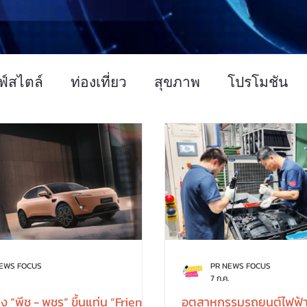
ฟ์สไตล์
ท่องเที่ยว
สุขภาพ
โปรโมชัน
บรมสัมมนา
การเกษตร
ศิลปวัฒนธรรม
NEWS FOCUS
PR NEWS FOCUS
7 ก.ค.
 “พีช - พชร” ขึ้นแท่น “Friend
อุตสาหกรรมรถยนต์ไฟฟ้า