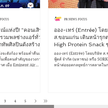
 FOCUS
PR NEWS FOCUS
์แห่งปี! “คอนเสิร์ต
ออง-เทร่ (Entrée) โดย
 รวมพลช่างแอร์ทั่ว
ส.ขอนแก่น เดินหน้ารุก
ทัพศิลปินดังสร้าง
High Protein Snack ช
ความสุขสุดยิ่งใหญ่
กลยุทธ์สร้างประสบการณ
ังจะดังก้อง พร้อมค่ำคืนแห่ง
ออง-เทร่ (Entrée) โดยบริษัท ส
กับผู้บริโภค ตอบโจทย์ไ
ขึ้นเพื่อคนสำคัญของวงการ
ฟู้ดส์ จำกัด (มหาชน) หรือ SOR
กาศ เมื่อ Eminent Air
หน้าต่อยอดกลยุทธ์การตลาดในกล
สไตล์คนรุ่นใหม่
 "คอนเสิร์ตช่างเลือก by
Protein Snack เพื่อตอบรับเทรนด
อขอบคุณช่างเครื่องปรับ
ยุคใหม่ที่ให้ความสำคัญกับทั้งค
แทนจำหน่ายจากทั่วประเทศ
โภชนาการ ความสะดวก และ
ุนและเติบโตเคียงข้างแบรนด์
ประสบการณ์ในการบริโภค ควบคู
สร้างความผูกพันระหว่างแบรนด์แ
ื่องปรับอากาศที่มียอดขาย
บริโภคผ่านการสื่อสารที่เข้าถึงไ
3
4
5
คใต้ พร้อมยกทัพศิลปินชื่อ
โดยล่าสุดจัดกิจกรรม "Entrée 