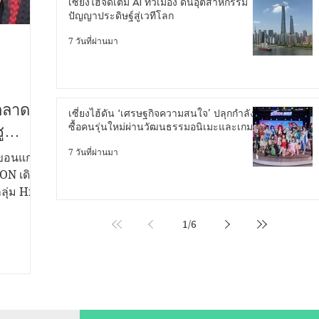
เซี่ยงไฮ้จัดเต็ม AI ทั่วเมือง ดันอุตสาหกรรม
ปัญญาประดิษฐ์สู่เวทีโลก
7 วันที่ผ่านมา
ตลาด
เซี่ยงไฮ้ดัน ‘เศรษฐกิจความสนใจ’ ปลุกกำลัง
ซื้อคนรุ่นใหม่ผ่านวัฒนธรรมอนิเมะและเกม
ู
์ร่วม
7 วันที่ผ่านมา
.ขอนแก่น
ลฟ์
KON เดิน
ุ่ม High
์ผู้บริโภค
1
/
6
ุณค่าทาง
่กับการ
ละผู้
ลฟ์สไตล์
Meet &