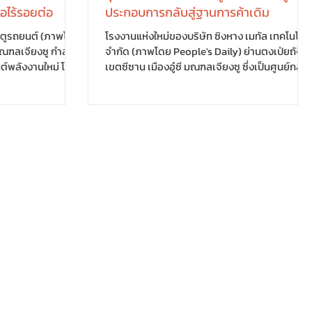
่อไร้รอยต่อ
ประกอบการกลับสู่ฐานการค้าเดิม
ตูรถยนต์ (ภาพโดย
โรงงานแห่งใหม่ของบริษัท ซิงหาง เมทัล เทคโนโลยี
จำกัด (ภาพโดย People's Daily) ย่านตงเป่ยถัง
์พลังงานใหม่ โดย
เขตซีซาน เมืองอู๋ซี มณฑลเจียงซู ซึ่งเป็นศูนย์กลา
ชื่อมโยงกันอย่างมี
การค้าสเตนเลสที่สำคัญของจีน กำลังกลับมา
ะการขนส่งชิ้นส่วน
คึกคักอีกครั้ง หลังท้องถิ่นเดินหน้าปรับปรุงสภาพ
รเติบโตของ
แวดล้อมทางธุรกิจและยกระดับโครงสร้างพื้นฐาน
นที่ ในเขตเศรษฐกิจ
จนสามารถดึงผู้ประกอบการให้ย้ายธุรกิจกลับมาได
สามารถจัดส่งสินค้า
อย่างต่อเนื่อง แม้อู๋ซีจะไม่ได้เป็นแหล่งผลิตสเต
ผู้ผลิตรถยนต์
นเลส แต่ด้วยข้อได้เปรียบด้านคมนาคมและเครือ
บวนการตั้งแต่การจัด
ข่ายการค้า ทำให้พื้นที่แห่งนี้รวบรวมผู้ประกอบกา
เลียงด้วยระบบอัต
รด้านสเตนเลสกว่า 3,000 ราย...