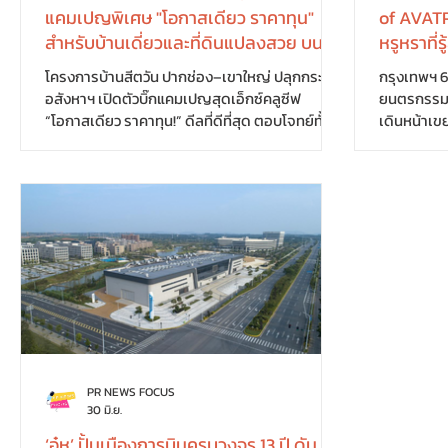
แคมเปญพิเศษ "โอกาสเดียว ราคาทุน"
of AVATR
สำหรับบ้านเดี่ยวและที่ดินแปลงสวย บน
หรูหราที่
ทำเลศักยภาพ
รุ่นใหม่ 
โครงการบ้านสีตวัน ปากช่อง–เขาใหญ่ ปลุกกระแส
กรุงเทพฯ 
อสังหาฯ เปิดตัวบิ๊กแคมเปญสุดเอ็กซ์คลูซีฟ
ยนตรกรรมไฟ
“โอกาสเดียว ราคาทุน!” ดีลที่ดีที่สุด ตอบโจทย์ทั้ง
เดินหน้าเข
การพักผ่อนของครอบครัวและการลงทุนในอนาคต
ประกาศเปิด
กับข้อเสนอในราคาพิเศษ บ้านเดี่ยวสไตล์ Tropical
และนักธุรกิ
Resort เริ่ม 15.9 ล้านบาท* และที่ดินแปลงสวย เริ่ม
AVATR” ขอ
3.99 ล้านบาท* บนทำเลศักยภาพโอบล้อมด้วย
ถ่ายทอดนิย
ธรรมชาติ ท่ามกลางกระแสการดูแลสุขภาพและ
สุดล้ำภายใ
การใช้ชีวิตอย่างสมดุลได้รับความนิยมเพิ่มขึ้นอย่าง
Futuristic
ต่อเนื่อง ปัจจุบันผู้คนยุคใหม่ให้ความสำคัญกับการ
Moment, Y
เลือกที่อยู่อาศัยหรือบ้านพักตากอากาศท
New AVATR 
หลอมรวมต
PR NEWS FOCUS
30 มิ.ย.
‘อู๋หู’ ปั้นเมืองการบินครบวงจร 13 ปี ดัน