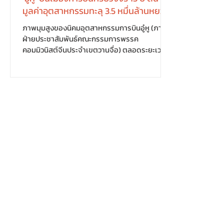
มูลค่าอุตสาหกรรมทะลุ 3.5 หมื่นล้านหยวน
ภาพมุมสูงของนิคมอุตสาหกรรมการบินอู๋หู (ภาพ:
ฝ่ายประชาสัมพันธ์คณะกรรมการพรรค
คอมมิวนิสต์จีนประจำเขตวานจื่อ) ตลอดระยะเวลา
13 ปี เขตวานจื่อ เมืองอู๋หู มณฑลอันฮุย ได้เปลี่ยน
จากพื้นที่ว่างเปล่าสู่ฐานอุตสาหกรรมการบินครบ
วงจรแห่งสำคัญของจีน โดยสามารถผลิตเครื่อง
บินทั่วไป ได้เกือบทั้งลำภายในนิคมอุตสาหกรรม
เดียว ตั้งแต่เครื่องยนต์ ระบบอิเล็กทรอนิกส์การบิน
ใบพัด ไปจนถึงชิ้นส่วนสำคัญต่าง ๆ การพัฒนาเริ่ม
ขึ้นในปี 2013 ควบคู่กับการก่อสร้างสนามบินอู๋เซ
วียน และการดึงบริษัทผู้ผลิตเครื่องบิน Diam