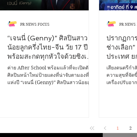
PR NEWS FOCUS
PR NEWS
“เจนนี่ (Genny)” ศิลปินสาว
ปรากฏการณ
น้อยลูกครึ่งไทย-จีน วัย 17 ปี
ช่างเลือก”
พร้อมสะกดทุกหัวใจด้วยซิงเกิล
ประเทศ ยก
แรกในชีวิต “ฝันกลางวัน (Day
ค่ำคืนแห่ง
ค่าย After School พร้อมแล้วที่จะเปิดตัว
เสียงดนตรีกำล
Dreams)” เพลงของคนแอบรัก
ศิลปินหน้าใหม่ป้ายแดงที่น่าจับตามองที่สุด
ความสุขที่จัด
แห่งปี “เจนนี่ (Genny)” ศิลปินสาวน้อยลูก
เครื่องปรับอา
เพื่อน จากการแต่งและโปรดิวซ์
ครึ่งไทย-จีน วัยเพียง 17 ปี ที่มาพร้อมกับ
เตรียมเปิดเวที
โดย “ครูจังโก้ The Voice TH
พรสวรรค์ เนื้อเสียงไพเราะทรงเสน่ห์ และ
Eminent" เพื่
Season1”
เทคนิคการร้องเพลงระดับคุณภาพเกินอายุ
อากาศและตัว
ชวนทุกคนมาสัมผัสความรู้สึกของคนที่
ที่ร่วมสนับสน
ทำได้เพียง "แอบรัก" ผ่านซิงเกิลเปิดตัวแรก
มาโดยตลอด งานครั้งนี้ตอกย้ำความสำเร็จ
ในชีวิตที่มีชื่อว่า “ฝันกลางวัน (Day
ของแบรนด์เคร
1
2
Dreams)” “ฝันกลางวัน (Day Dreams)”
อันดับ 1 ในภา