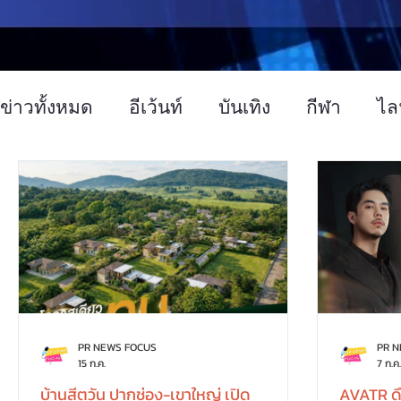
ข่าวทั้งหมด
อีเว้นท์
บันเทิง
กีฬา
ไล
ข่าวทั่วไป
การตลาด
เทคโนโลยี
อ
PR NEWS FOCUS
PR 
15 ก.ค.
7 ก.ค.
บ้านสีตวัน ปากช่อง-เขาใหญ่ เปิด
AVATR ดึง