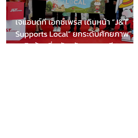
เจแอนด์ที เอ็กซ์เพรส เดินหน้า “J&T
Supports Local” ยกระดับศักยภาพ
ธุรกิจท้องถิ่น จังหวัดนครราชสีมา