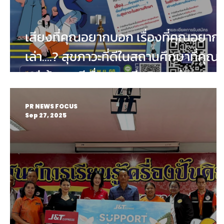
เสียงที่คุณอยากบอก เรื่องที่คุณอยาก
เล่า....? สุขภาวะที่ดีในสถานศึกษาที่คุณ
อยู่ ถ้าคุณมีเรื่องราวดีๆอยากนำ
เสนอ...เราขอเชิญชวนคุณมาระเบิดไอ
PR NEWS FOCUS
เดีย...!
Sep 27, 2025