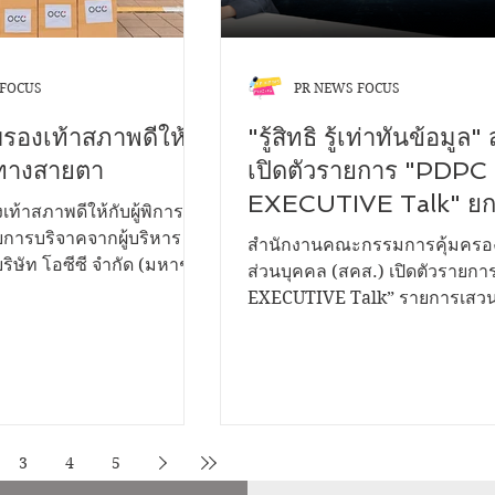
 FOCUS
PR NEWS FOCUS
บรองเท้าสภาพดีให้
"รู้สิทธิ รู้เท่าทันข้อมูล"
ารทางสายตา
เปิดตัวรายการ "PDPC
EXECUTIVE Talk" ยก
เท้าสภาพดีให้กับผู้พิการ
การสื่อสาร คุ้มครองคน
ารบริจาคจากผู้บริหาร
สำนักงานคณะกรรมการคุ้มครอง
ิษัท โอซีซี จำกัด (มหาชน)
จากภัยไซเบอร์
ส่วนบุคคล (สคส.) เปิดตัวรายก
ในโครงการ CSR โปรเจคพิเศษ
EXECUTIVE Talk” รายการเสวน
..ก้าวไปด้วยกัน” ซึ่งมี ณพัช
สาระรูปแบบใหม่ ถ่ายทอดสดผ่า
Facebook Live ที่เพจ สำนักงานคณะ
นตาบอดกรุงเทพมูลนิธิช่วย
กรรมการคุ้มครองข้อมูลส่วนบุค
งประเทศไทย ในพระบรม
เพื่อสื่อสารและให้ความรู้ด้านกา
จาก เมธาวี เพ็งมา ผู้
ข้อมูลส่วนบุคคลแก่ประชาชน ได้รู
รแผนกโฆษณา -
ของตน รู้เท่าทันข้อมูล ช่วยปกป
3
4
5
์ และทีมงาน CSR บริษัท โอ
คุ้มครองคนไทยจากภัยไซเบอร์ น