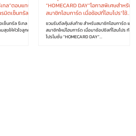
ล รีเทล”ตอบแทน
“HOMECARD DAY”โอกาสพิเศษสำหรับ
รมิตเซ็นทรัล
สมาชิกโฮมการ์ด เมื่อช้อปที่โฮมโปร“ใช้
อกไม้แห่ง
คะแนนแทนส่วนลด พร้อมสินค้าลดแรงส์
็นทรัล รีเทล เดิน
ชวนรับดีลคุ้มส่งท้าย สำหรับสมาชิกโฮมการ์ด และ
์ การ์ดีน่า”
วันต่อวัน..ลด สูงสุดถึง 50%” เริ่ม 25-27
สุขให้หัวใจลูกค้า
สมาชิกใหม่โฮมการ์ด เมื่อมาช้อปชิลที่โฮมโปร กับ
ต.ค.67 นี้
โปรโมชั่น “HOMECARD DAY”...