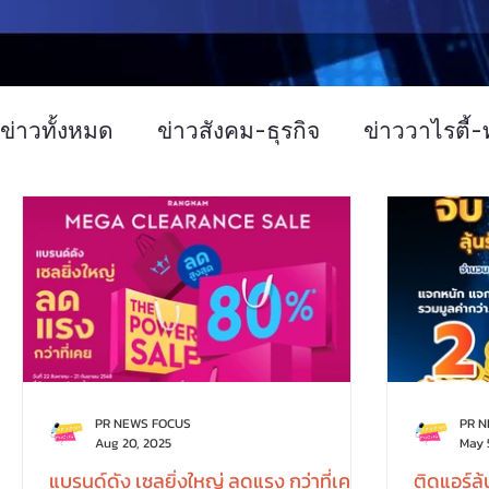
ข่าวทั้งหมด
ข่าวสังคม-ธุรกิจ
ข่าววาไรตี้-ท
ข่าวงานประชุม-อบรมสัมมนา
ข่าวทั่วไป
บทความประชาสัมพันธ์
Event
ข่าวเท
PR NEWS FOCUS
PR 
Aug 20, 2025
May 
แบรนด์ดัง เซลยิ่งใหญ่ ลดแรง กว่าที่เคย
ติดแอร์ล