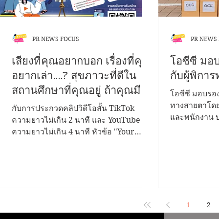
PR NEWS FOCUS
PR NEWS
เสียงที่คุณอยากบอก เรื่องที่คุณ
โอซีซี มอ
อยากเล่า....? สุขภาวะที่ดีใน
กับผู้พิก
สถานศึกษาที่คุณอยู่ ถ้าคุณมี
โอซีซี มอบรอง
เรื่องราวดีๆอยากนำเสนอ...เรา
ทางสายตาโดยก
กับการประกวดคลิปวิดีโอสั้น TikTok
และพนักงาน บร
ขอเชิญชวนคุณมาระเบิดไอ
ความยาวไม่เกิน 2 นาที และ YouTube
กว่า 200 คู่ 
ความยาวไม่เกิน 4 นาที หัวข้อ "Your
เดีย...!
“ส่งต่อการให้.
Voice Matters สานพลังสร้างสุขสถาน
รนันท์ ลิ้มประเสริฐ ผู้ช่วยผู้อำนวยการ
ศึกษาด้วยธรรมนูญสุขภาพ" ชิงเงินรางวัล
โรงเรียนสอนค
รวมกว่า 200,000 บาท พร้อมโล่รองนายก
คนตาบอดแห่
รัฐมนตรี และใบประกาศเกียรติคุณ เปิดรับ
ราชินูปถัมภ์รับมอบ
ผลงานตั้งแต่วันนี้ ถึง 12 พฤศจิกายน 2568
ช่วยผู้จัดกา
ประเภทการประกวด 1. บนแพลตฟอร์ม
1
2
ประชาสัมพันธ
TikTok เงื่อนไข • กำลังศึกษาในระดับชั้น