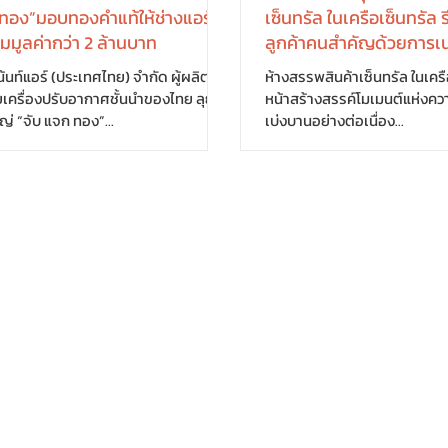
 ทอง”มอบทองคำแท้ให้ช่างแอร์
เซ็นทรัล ในเครือเซ็นทรั
วมมูลค่ากว่า 2 ล้านบาท
ลูกค้าคนสำคัญด้วยการเน
ชิดลมให้ตระการตาไปกับด
แน้นท์แอร์ (ประเทศไทย) จำกัด ผู้ผลิต
ห้างสรรพสินค้าเซ็นทรัล ในเครือเซ
อนาคตในคอนเซปต์ “อาวองก
เครื่องปรับอากาศชั้นนำของไทย ลุย
หน้าสร้างสรรค์โมเมนต์แห่งความ
 “จับ แจก ทอง”...
เบ่งบานอย่างต่อเนื่อง...