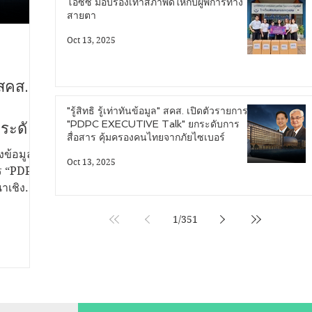
โอซีซี มอบรองเท้าสภาพดีให้กับผู้พิการทาง
สายตา
Oct 13, 2025
 สคส.
"รู้สิทธิ รู้เท่าทันข้อมูล" สคส. เปิดตัวรายการ
"PDPC EXECUTIVE Talk" ยกระดับการ
ระดับ
สื่อสาร คุ้มครองคนไทยจากภัยไซเบอร์
ไทย
ข้อมูล
Oct 13, 2025
าร “PDPC
าเชิง
น
1
/
351
คล - สคส
รคุ้มครอง
้สิทธิ
กป้อง
างสาววีริ