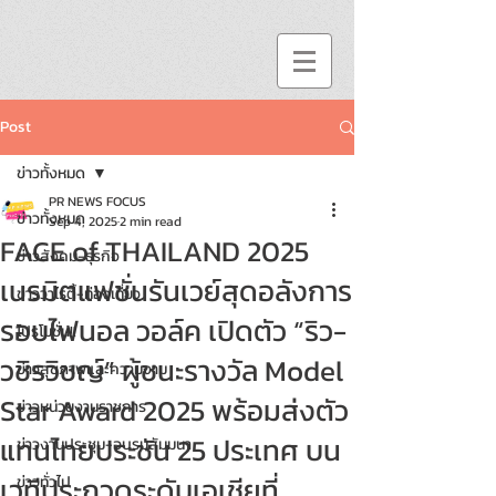
Post
ข่าวทั้งหมด
PR NEWS FOCUS
ข่าวทั้งหมด
Sep 4, 2025
2 min read
FACE of THAILAND 2025
ข่าวสังคม-ธุรกิจ
เนรมิตแฟชั่นรันเวย์สุดอลังการ
ข่าววาไรตี้-ท่องเที่ยว
รอบไฟนอล วอล์ค เปิดตัว “ริว-
โปรโมชั่น!!
วชิรวิชญ์” ผู้ชนะรางวัล Model
ข่าวสุขภาพและความงาม
Star Award 2025 พร้อมส่งตัว
ข่าวหน่วยงานราชการ
แทนไทยประชัน 25 ประเทศ บน
ข่าวงานประชุม-อบรมสัมมนา
เวทีประกวดระดับเอเชียที่
ข่าวทั่วไป