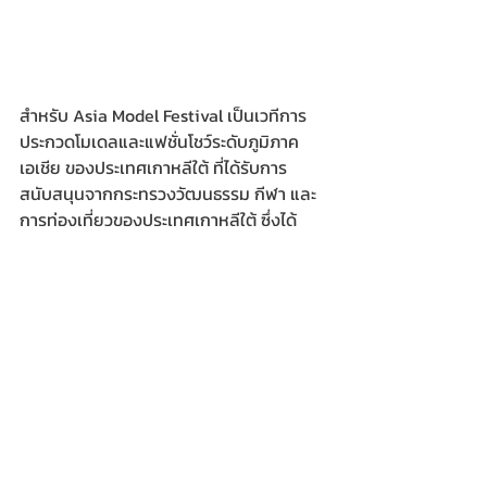
สำหรับ Asia Model Festival เป็นเวทีการ
ประกวดโมเดลและแฟชั่นโชว์ระดับภูมิภาค
เอเชีย ของประเทศเกาหลีใต้ ที่ได้รับการ
สนับสนุนจากกระทรวงวัฒนธรรม กีฬา และ
การท่องเที่ยวของประเทศเกาหลีใต้ ซึ่งได้
ดำเนินงานมาแล้วเป็นเวลากว่า 20 ปี โดยมี
วัตถุประสงค์ในการแลกเปลี่ยนวัฒนธรรม
ด้านแฟชั่น ตามแนวทาง “Asian Model 
Road” และมีประเทศในภูมิภาคเอเชียร่วมส่งผู้
เข้าประกวดลงแข่งขันรวม 25 ประเทศ ซึ่ง
แต่ละปีก่อนเข้าสู่วันประกวดจริงบนเวที 
FACE of ASIA ผู้ที่ได้รับการคัดเลือกให้มา
เป็นตัวแทนของแต่ละประเทศจะต้องเข้าแคมป์
เก็บตัวทำกิจกรรมร่วมกัน 2 สัปดาห์ ณ 
ประเทศเกาหลีใต้