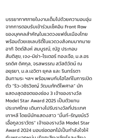
บรรยากาศภายในงานเต็มไปด้วยความอบอุ่น
จากการตอบรับเข้าร่วมเช็คอิน Front Row 
ของบุคคลสำคัญในแวดวงแฟชั่นเมืองไทย 
พร้อมด้วยเซเลบริตี้ในแวดวงสังคมมากมาย 
อาทิ จิตต์สิงห์ สมบูรณ์, ณัฐ ประกอบ
สันติสุข, เจง-มิย่า-โรเตอร์ ทองเจือ, ม.ล.อร
รถดิศ ดิศกุล, จรสพรรณ สวัสดิวัตน์ ณ 
อยุธยา, ม.ล.เอวิตา ยุคล และ รินทร์รตา 
อินทามระ ฯลฯ พร้อมพบกับไฮไลท์ในการเปิด
ตัว “ริว-วชิรวิชญ์ วัฒนภักดีไพศาล” นัก
แสดงสุดฮอตของช่อง 3 เจ้าของรางวัล 
Model Star Award 2025 เป็นตัวแทน
ประเทศไทย เดินทางไปรับรางวัลที่ประเทศ
เกาหลี โดยมีนักแสดงสาว “มิ้นท์-รัญชน์รวี 
เอื้อกูลวราวัตร” เจ้าของรางวัล Model Star 
Award 2024 มอบช่อดอกไม้เป็นกำลังใจให้
กับพระเอกหนุ่ม เรียกเสียงเชียร์และเสียง