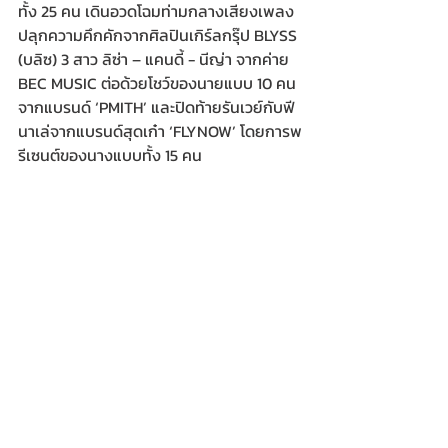
ทั้ง 25 คน เดินอวดโฉมท่ามกลางเสียงเพลง
ปลุกความคึกคักจากศิลปินเกิร์ลกรุ๊ป BLYSS 
(บลิซ) 3 สาว ลิซ่า – แคนดี้ - นีญ่า จากค่าย 
BEC MUSIC ต่อด้วยโชว์ของนายแบบ 10 คน
จากแบรนด์ ‘PMITH’ และปิดท้ายรันเวย์กับฟี
นาเล่จากแบรนด์สุดเก๋า ‘FLYNOW’ โดยการพ
รีเซนต์ของนางแบบทั้ง 15 คน 