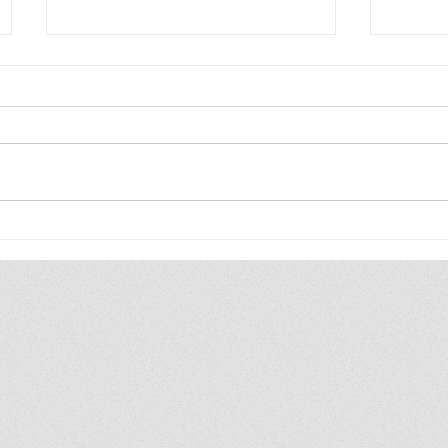
สวส. แถลงข่าวจัดงาน "Social
อีมิแน้
Enterprise Ecosystem Forum
ฝีมือแ
2025 " ระหว่าง 11-12 กันยายน 68
ยกระดับ
ณ ห้องประชุมเบญจพัชร ททบ.5
อาชีพ