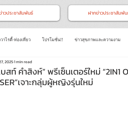
ข่าวประชาสัมพันธ์
ฝากข่าวประชาสัมพันธ
วาไรตี้-ท่องเที่ยว
โปรโมชั่น!!
ข่าวสุขภาพและความงาม
27, 2025
1 min read
าวทั่วไป
ข่าวการศึกษา
ข่าวงานแสดงสินค้า
ข่าว CSR 
เบสท์ คำสิงห์” พรีเซ็นเตอร์ใหม่ “2IN1 
”เจาะกลุ่มผู้หญิงรุ่นใหม่
นธ์
Event
ข่าวเทคโนโลยี IT