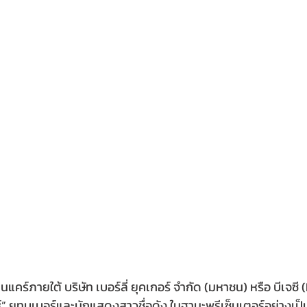
แคร์ภายใต้ บริษัท เบอร์ลี่ ยุคเกอร์ จำกัด (มหาชน) หรือ บีเจซี (
งห์” ยูทูบเบอร์และนักแสดงสาวชื่อดัง ในฐานะพรีเซ็นเตอร์อย่างเ