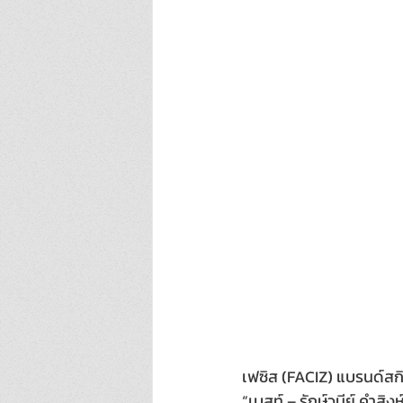
เฟซิส (FACIZ) แบรนด์สกิน
“เบสท์ – รักษ์วนีย์ คำสิ