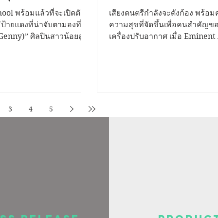
ต “ฝันกลางวัน (Day
ค่ำคืนแห่งความสุขสุดยิ
ool พร้อมแล้วที่จะเปิดตัว
เสียงดนตรีกำลังจะดังก้อง พร้อมค
 เพลงของคนแอบรัก
ป้ายแดงที่น่าจับตามองที่สุด
ความสุขที่จัดขึ้นเพื่อคนสำคัญ
 (Genny)” ศิลปินสาวน้อยลูก
เครื่องปรับอากาศ เมื่อ Eminent
กการแต่งและโปรดิวซ์
ยเพียง 17 ปี ที่มาพร้อมกับ
เตรียมเปิดเวที "คอนเสิร์ตช่างเลื
ังโก้ The Voice TH
อเสียงไพเราะทรงเสน่ห์ และ
Eminent" เพื่อขอบคุณช่างเครื่อ
งเพลงระดับคุณภาพเกินอายุ
อากาศและตัวแทนจำหน่ายจากทั
มผัสความรู้สึกของคนที่
ที่ร่วมสนับสนุนและเติบโตเคียงข
บรัก" ผ่านซิงเกิลเปิดตัวแรก
มาโดยตลอด งานครั้งนี้ตอกย้ำความสำเร็จ
อว่า “ฝันกลางวัน (Day
ของแบรนด์เครื่องปรับอากาศที่
3
4
5
นกลางวัน (Day Dreams)”
อันดับ 1 ในภาคใต้ พร้อมยกทัพศิล
ป็อปซึ้งปนเหงา ถ่ายทอด
ดัง ลำไย ไหทองคำ และ วงพัทลุง 
ความรู้สึกสุดคลาสสิกของคน
มอบความบันเทิงแบบจัดเต็ม ตล
เพื่อนสนิท"
กิจกรรมและร้านอาหารชื่อดังที่