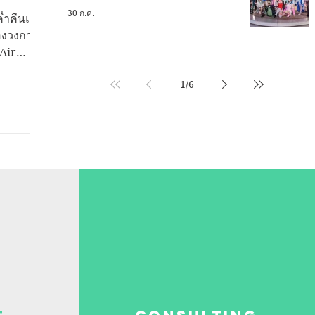
่งใหญ่
30 ก.ค.
่ำคืนแห่ง
ของวงการ
 Air
อก by
1
/
6
งปรับ
่วประเทศ
้างแบรนด์
มียอดขาย
ปินชื่อ
ขึ้นเวที
อดจนบูธ
คัดสรรม