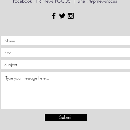
Facebook : PR News FOCUS | Line : @prnewsfocus
Submit