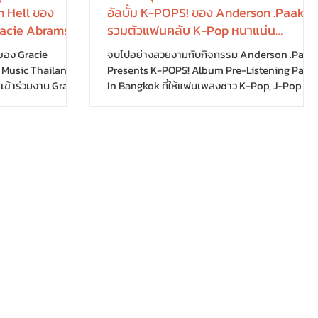
m Hell ของ
อัลบั้ม K-POPS! ของ Anderson .Paak
acie Abrams -
รวมตัวแฟนคลับ K-Pop หนาแน่น
ailand Album
คอนเฟิร์มจากแฟนคลับว่าเพลงเริ่ดจริง
ของ Gracie
จบไปอย่างสวยงามกับกิจกรรม Anderson .Paak
ทั้งอัลบั้ม
l Music Thailand
Presents K-POPS! Album Pre-Listening Party
ี เข้าร่วมงาน Gracie
In Bangkok ที่ให้แฟนเพลงชาว K-Pop, J-Pop แล
ll Thailand
แฟนคลับของ Anderson .Paak ได้ร่วมกิจกรรม
อร่วมเฉลิมฉลองการ
สุด Exclusive ฟังเพลงอัลบั้ม K-POPS! ของ
 from Hell พร้อม
Anderson .Paak ที่ฟีทเจอริงกับ 17 ศิลปินชื่อดัง ที
้มร่วมกันใน
แค่เอ่ยชื่อก็ร้องอ๋อกันหมด ไม่ว่าจะเป็น aespa,
นร่วมสนุกกับ
DEAN, NMIXX, G-DRAGON, Hongjoong
นเพลงโดยเฉพาะ
ATEEZ, JOSHUA SEVENTEEN, JAY PARK,
 Live จากศิลปิน
LNGSHOT, JO1, SOYEON i-dle, CRUSH, CHUNG
ด้ลิ้มลอง Secret
HA, KEVIN WOO, ALISSIA, JID, Corbyn Besson
และ Soul Rasheed งานน