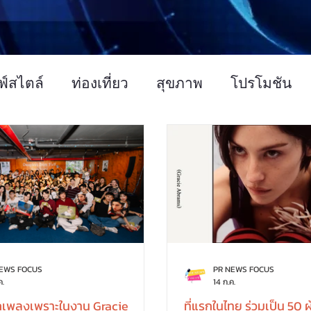
ฟ์สไตล์
ท่องเที่ยว
สุขภาพ
โปรโมชัน
บรมสัมมนา
การเกษตร
ศิลปวัฒนธรรม
NEWS FOCUS
PR NEWS FOCUS
ค.
14 ก.ค.
ทุกเพลงเพราะในงาน Gracie
ที่แรกในไทย ร่วมเป็น 50 