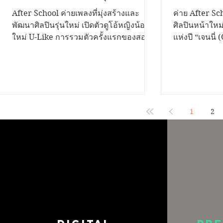
(Bestie)" ถ่ายทอดโมเมนต์
แรกในชีวิ
After School ค่ายเพลงที่มุ่งสร้างและ
ค่าย After Sch
แอบรักเพื่อนสนิท พร้อมชวน
Dreams)”
พัฒนาศิลปินรุ่นใหม่ เปิดตัวดูโอ้หญิงน้อง
ศิลปินหน้าใหม่
ใหม่ U-Like การรวมตัวครั้งแรกของสอง
แห่งปี “เจนนี่
แก๊งเพื่อนนักดนตรีร่วมสร้าง
เพื่อน จา
สาวมากความสามารถ "ฮารุ" และ "ใย
ครึ่งไทย-จีน วั
สีสันใน Music Video
โดย “ครูจ
ไหม" กับซิงเกิลเปิดตัว "เพื่อนสนิทคิด
พรสวรรค์ เนื้
Season1”
วุ่นวาย (Bestie)" เพลงป๊อปฟังง่าย จังหวะ
เทคนิคการร้อ
สดใส ที่หยิบเอาเรื่องราวความสัมพันธ์ของ
ชวนทุกคนมาสั
"เพื่อนสนิท" ที่เริ่มเปลี่ยนไปเป็นความรู้สึก
ทำได้เพียง "แอ
พิเศษ มาถ่ายทอดผ่านมุมมองของวัยรุ่น
ในชีวิตที่มีชื่
1
2
Gen Z ได้อย่างน่ารัก จริงใจ และเข้าถึง
Dreams)” “ฝั
อารมณ์ของผู้ฟังทุกวัย เพลง "เพื่อนสนิทคิด
เป็นเพลงสไตล์
วุ่นวาย (Bestie)" เล่าเรื่องของคนสองคนที่
เรื่องราวของ
สนิทกันมาตลอด...
ที่ตกหลุมรัก "