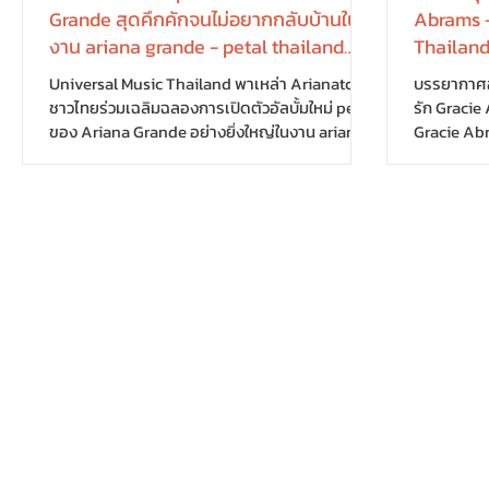
Grande สุดคึกคักจนไม่อยากกลับบ้านใน
Abrams –
งาน ariana grande - petal thailand
Thailand
album launch event ที่ EMSPHERE ยิ่ง
ห้ามพลาด
Universal Music Thailand พาเหล่า Arianators
บรรยากาศอบ
ใหญ่สมการรอคอยที่สุด
รูปธีมอัล
ชาวไทยร่วมเฉลิมฉลองการเปิดตัวอัลบั้มใหม่ petal
รัก Gracie
วันนี้-31 ก.
ของ Ariana Grande อย่างยิ่งใหญ่ในงาน ariana
Gracie Ab
grande - petal thailand album launch event
Album Lis
เมื่อวันศุกร์ที่ 31 กรกฎาคม 2569 ณ EM WONDER
เมื่อวันเสา
ชั้น 5, EMSPHERE ท่ามกลางบรรยากาศที่อบอวลไป
Universal 
ด้วยดนตรี ความสวยงาม และความทรงจำสุดพิเศษ
เตอร์ และแ
ที่ถ่ายทอดคอนเซ็ปต์ของอัลบั้มได้อย่างสมบูรณ์
สุดเอ็กซ์คล
แบบ ภายในงาน แฟน ๆ ได้ร่วมฟังทั้ง 12 เพลงจาก
Daughter 
อัลบั้ม petal ไปพร้อมกัน ก่อนปิดท้ายค่ำคืนด้วย
กิจกรรมที่
การรับชม มิวสิกวิดีโอเพลงใหม่ “petal” จ
เพลงในอัลบั
ร่วมฟังอ