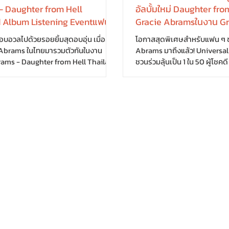
 Daughter from Hell
อัลบั้มใหม่ Daughter fro
 Album Listening Eventแฟน ๆ
Gracie Abramsในงาน Gr
 4 เมนูสุดพิเศษ พร้อมมุมถ่าย
Daughter from Hell Th
อวลไปด้วยรอยยิ้มสุดอบอุ่น เมื่อคน
โอกาสสุดพิเศษสำหรับแฟน ๆ 
บั้มใหม่สุด Exclusive ที่ BONCI
Listening Event
 Abrams ในไทยมารวมตัวกันในงาน
Abrams มาถึงแล้ว! Universa
ค. นี้
rams - Daughter from Hell Thailand
ชวนร่วมลุ้นเป็น 1 ใน 50 ผู้โชคด
tening Event ณ BONCI, Bangkok
Abrams - Daughter from He
ร์ที่ 18 กรกฎาคมที่ผ่านมา โดย
Album Listening Event เพื่
Music Thailand ชวนสื่อมวลชน ครีเอ
มาถึงของอัลบั้มใหม่ Daughter
ฟน ๆ ผู้โชคดี ร่วมสัมผัสประสบการณ์
สัมผัสประสบการณ์การฟังอัลบั
ูซีฟ เฉลิมฉลองการเปิดตัวอัลบั้มใหม่
บรรยากาศสุดเอ็กซ์คลูซีฟ ก่อ
from Hell ของ Gracie Abrams ผ่าน
กิจกรรมที่ออกแบบมาเพื่อแฟ
ออกแบบมาให้แฟนเพลงได้ดื่มด่ำกับ
และปิดท้ายด้วย Special Music
้มอย่างเต็มที่ ภายในงาน ผู้เข้าร่วมได้
Gizzdear ภายในงาน แฟน ๆ จะไ
Special Menu...