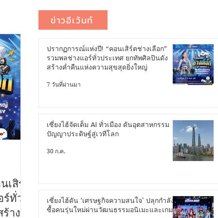
ข่าวอีเว้นท์
ปรากฏการณ์แห่งปี! “คอนเสิร์ตช่างเลือก”
รวมพลช่างแอร์ทั่วประเทศ ยกทัพศิลปินดัง
สร้างค่ำคืนแห่งความสุขสุดยิ่งใหญ่
7 วันที่ผ่านมา
เซี่ยงไฮ้จัดเต็ม AI ทั่วเมือง ดันอุตสาหกรรม
ปัญญาประดิษฐ์สู่เวทีโลก
30 ก.ค.
นเสิร์ต
์ทั่ว
เซี่ยงไฮ้ดัน ‘เศรษฐกิจความสนใจ’ ปลุกกำลัง
ซื้อคนรุ่นใหม่ผ่านวัฒนธรรมอนิเมะและเกม
สร้าง