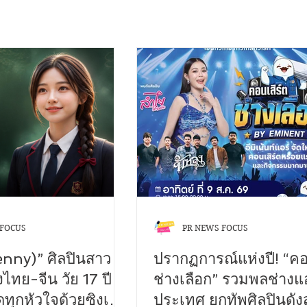
 FOCUS
PR NEWS FOCUS
Genny)” ศิลปินสาว
ปรากฏการณ์แห่งปี! “คอ
งไทย-จีน วัย 17 ปี
ช่างเลือก” รวมพลช่างแอร
ทุกหัวใจด้วยซิงเกิล
ประเทศ ยกทัพศิลปินดัง