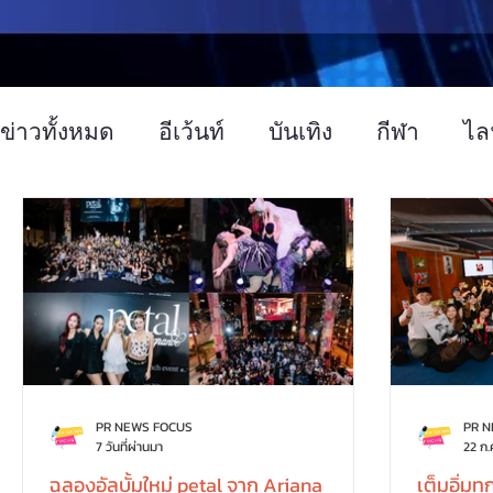
ข่าวทั้งหมด
อีเว้นท์
บันเทิง
กีฬา
ไล
ข่าวทั่วไป
การตลาด
เทคโนโลยี
อ
PR NEWS FOCUS
PR 
7 วันที่ผ่านมา
22 ก.
ฉลองอัลบั้มใหม่ petal จาก Ariana
เต็มอิ่ม