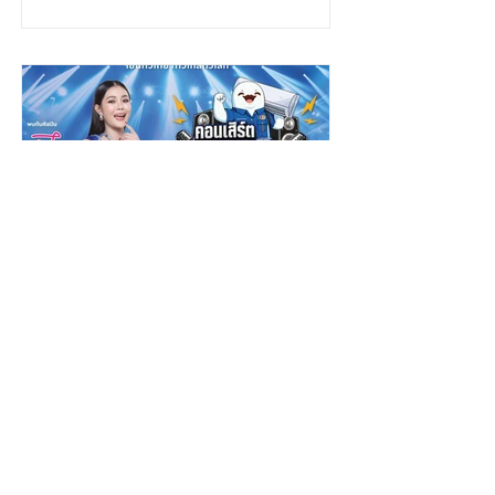
พร้อมกับพรสวรรค์ เนื้อเสียงไพเราะทรง
และโปรดิวซ์โดย “ครูจังโก้
เสน่ห์ และเทคนิคการร้องเพลงระดับ
The Voice TH Season1”
คุณภาพเกินอายุ ชวนทุกคนมาสัมผัส
ความรู้สึกของคนที่ทำได้เพียง "แอบรัก"
ผ่านซิงเกิลเปิดตัวแรกในชีวิตที่มีชื่อว่า
“ฝันกลางวัน (Day Dreams)” “ฝันกลาง
วัน (Day Dreams)” เป็นเพลงสไตล์ป็อป
ซึ้งปนเหงา ถ่ายทอดเรื่องราวของความ
รู้สึกสุดคลาสสิกของคนที่ตกหลุมรัก
"เพื่อนสนิท"
PR NEWS FOCUS
ปรากฏการณ์แห่งปี!
“คอนเสิร์ตช่างเลือก” รวมพล