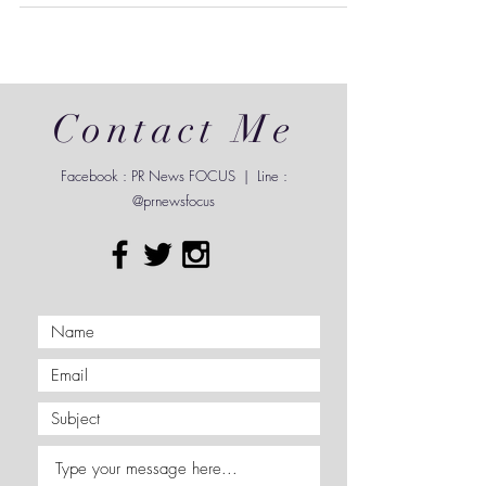
ของสโมสร Liverpool FC อย่าง Virgil van Dijk,
Florian Wirtz, Alexander Isak, Dominik
Szoboszlai, Cody Gakpo, Ibrahima Konaté, Ryan
Gravenberch, Alexis Mac Allister, Joe Gomez และ
Giovanni Leoni ร่วมถ่ายทอดคอลเลกชัน Summer
2026 ต้อนรับช่วงเวลาสำคัญของวงการฟุตบอล
พร้อมถ่ายทอดภาพที่สะท้อนพลังบวกและความมีชีวิต
Contact Me
ชีวาของเหล่านักเตะที่มารวมตัวกันก่อนจะออ
Facebook : PR News FOCUS | Line :
@prnewsfocus