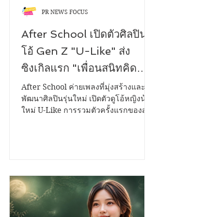
PR NEWS FOCUS
After School เปิดตัวศิลปินดู
โอ้ Gen Z "U-Like" ส่ง
ซิงเกิลแรก "เพื่อนสนิทคิด
วุ่นวาย (Bestie)" ถ่ายทอด
After School ค่ายเพลงที่มุ่งสร้างและ
พัฒนาศิลปินรุ่นใหม่ เปิดตัวดูโอ้หญิงน้อง
โมเมนต์แอบรักเพื่อนสนิท
ใหม่ U-Like การรวมตัวครั้งแรกของสอง
พร้อมชวนแก๊งเพื่อนนักดนตรี
สาวมากความสามารถ "ฮารุ" และ "ใย
ไหม" กับซิงเกิลเปิดตัว "เพื่อนสนิทคิด
ร่วมสร้างสีสันใน Music
วุ่นวาย (Bestie)" เพลงป๊อปฟังง่าย
Video
จังหวะสดใส ที่หยิบเอาเรื่องราวความ
สัมพันธ์ของ "เพื่อนสนิท" ที่เริ่มเปลี่ยนไป
เป็นความรู้สึกพิเศษ มาถ่ายทอดผ่านมุม
มองของวัยรุ่น Gen Z ได้อย่างน่ารัก