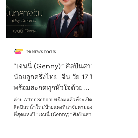
จริงใจ และเข้าถึงอารมณ์ของผู้ฟังทุกวัย
เพลง "เพื่อนสนิทคิดวุ่นวาย (Bestie)"
เล่าเรื่องของคนสองคนที่สนิทกันมา
ตลอด...
PR NEWS FOCUS
“เจนนี่ (Genny)” ศิลปินสาว
น้อยลูกครึ่งไทย-จีน วัย 17 ปี
พร้อมสะกดทุกหัวใจด้วย
ซิงเกิลแรกในชีวิต “ฝันกลาง
ค่าย After School พร้อมแล้วที่จะเปิดตัว
ศิลปินหน้าใหม่ป้ายแดงที่น่าจับตามอง
วัน (Day Dreams)” เพลงของ
ที่สุดแห่งปี “เจนนี่ (Genny)” ศิลปินสาว
คนแอบรักเพื่อน จากการแต่ง
น้อยลูกครึ่งไทย-จีน วัยเพียง 17 ปี ที่มา