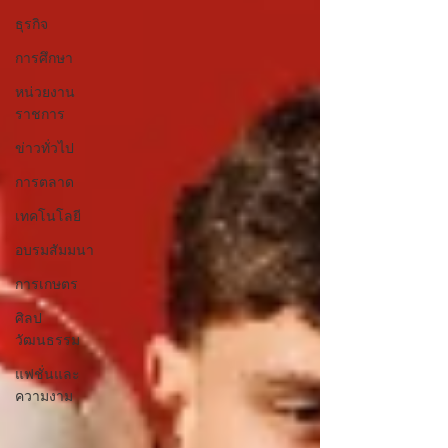
ธุรกิจ
การศึกษา
หน่วยงาน
ราชการ
ข่าวทั่วไป
การตลาด
เทคโนโลยี
อบรมสัมมนา
การเกษตร
ศิลป
วัฒนธรรม
แฟชั่นและ
ความงาม