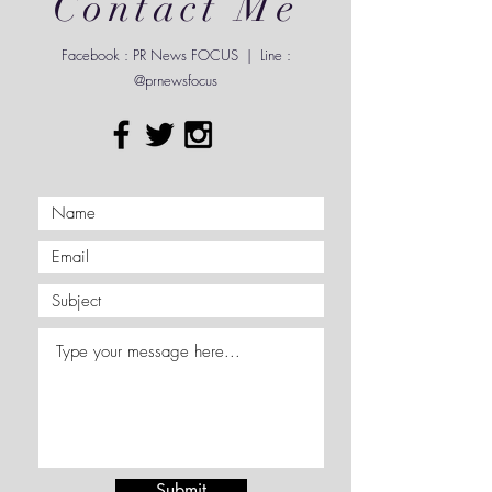
วันเสาร์-อาทิตย์ เวลา 17.00 น. ณ โฮมโปร และ เมกา
โฮม สาขาที่ร่วมรายการ* เปิดพื้นที่ให้คนทุกวัยได้มา
ออกกำลังกาย ไม่มีค่าใช้จ่าย สนุกไปกับเสียงเพลง และ
ใช้เวลาร่วมกันในบรรยากาศเป็นกันเอง...
Contact Me
Facebook : PR News FOCUS | Line :
@prnewsfocus