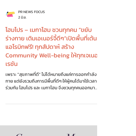
PR NEWS FOCUS
2 มิ.ย.
โฮมโปร – เมกาโฮม ชวนทุกคน “ขยับ
ร่างกาย เติมเอเนอร์จี้ดีๆ”เปิดพื้นที่เต้น
แอโรบิกฟรี! ทุกสัปดาห์ สร้าง
Community Well-being ให้ทุกเจเนอ
เรชัน
เพราะ “สุขภาพที่ดี” ไม่ได้หมายถึงแค่การออกกำลัง
กาย แต่ยังรวมถึงการมีพื้นที่ดีๆ ให้ผู้คนได้มาใช้เวลา
ร่วมกัน โฮมโปร และ เมกาโฮม จึงชวนทุกคนออกมา
ขยับร่างกาย เติมเอเนอร์จี้ดีๆ ผ่านกิจกรรม “เต้นแอโร
บิก” ที่เปิดให้เข้าร่วมฟรีทุกสัปดาห์ ภายใต้แนวคิด
“ขยับกาย สบายใจ ได้สุขภาพที่ดี” กิจกรรมจัดขึ้นทุก