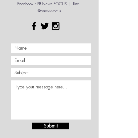
Contact Me
JID, Corbyn Besson และ Soul Rasheed งานน
Facebook : PR News FOCUS | Line :
@prnewsfocus
Submit