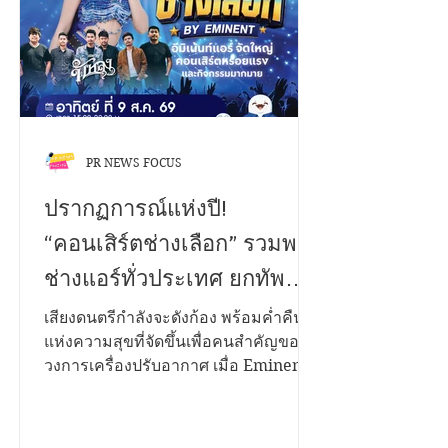
ซึ้งปนเหงา ถ่ายทอดเรื่องราวของความ
รู้สึกสุดคลาสสิกของคนที่ตกหลุมรัก
"เพื่อนสนิท"
PR NEWS FOCUS
ปรากฏการณ์แห่งปี!
“คอนเสิร์ตช่างเลือก” รวมพล
ช่างแอร์ทั่วประเทศ ยกทัพ
ศิลปินดังสร้างค่ำคืนแห่ง
เสียงดนตรีกำลังจะดังก้อง พร้อมค่ำคืน
แห่งความสุขที่จัดขึ้นเพื่อคนสำคัญของ
ความสุขสุดยิ่งใหญ่
วงการเครื่องปรับอากาศ เมื่อ Eminent
Air เตรียมเปิดเวที "คอนเสิร์ตช่างเลือก
by Eminent" เพื่อขอบคุณช่างเครื่อง