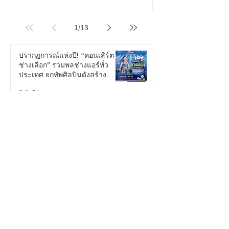
ปรับอากาศและตัวแทนจำหน่ายจากทั่ว
ประเทศ ที่ร่วมสนับสนุนและเติบโตเคียง
ข้างแบรนด์มาโดยตลอด งานครั้งนี้
1
/
13
ตอกย้ำความสำเร็จของแบรนด์เครื่อง
ปรับอากาศที่มียอดขายอันดับ 1 ในภาค
ปรากฏการณ์แห่งปี! “คอนเสิร์ต
ใต้ พร้อมยกทัพศิลปินชื่อดัง ลำไย ไห
ช่างเลือก” รวมพลช่างแอร์ทั่ว
ทองคำ และ วงพัทลุง ขึ้นเวทีมอบความ
ประเทศ ยกทัพศิลปินดังสร้าง
บันเทิงแบบจัดเต็ม ตลอดจนบูธกิจกรรม
ค่ำคืนแห่งความสุขสุดยิ่งใหญ่
และร้านอาหารชื่อดังที่คัดสรรม
5 วันที่ผ่านมา
เซี่ยงไฮ้จัดเต็ม AI ทั่วเมือง ดัน
อุตสาหกรรมปัญญาประดิษฐ์สู่เวที
โลก
30 ก.ค.
เซี่ยงไฮ้ดัน ‘เศรษฐกิจความสนใจ’
ปลุกกำลังซื้อคนรุ่นใหม่ผ่านวัฒน
ธรรมอนิเมะและเกม