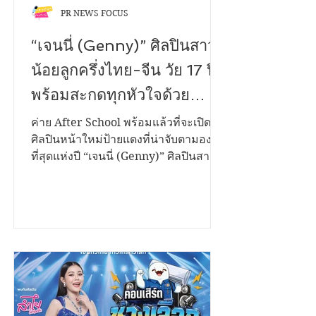
PR NEWS FOCUS
“เจนนี่ (Genny)” ศิลปินสาว
น้อยลูกครึ่งไทย-จีน วัย 17 ปี
พร้อมสะกดทุกหัวใจด้วย
ซิงเกิลแรกในชีวิต “ฝันกลาง
ค่าย After School พร้อมแล้วที่จะเปิดตัว
ศิลปินหน้าใหม่ป้ายแดงที่น่าจับตามอง
วัน (Day Dreams)” เพลงของ
ที่สุดแห่งปี “เจนนี่ (Genny)” ศิลปินสาว
คนแอบรักเพื่อน จากการแต่ง
น้อยลูกครึ่งไทย-จีน วัยเพียง 17 ปี ที่มา
พร้อมกับพรสวรรค์ เนื้อเสียงไพเราะทรง
และโปรดิวซ์โดย “ครูจังโก้
เสน่ห์ และเทคนิคการร้องเพลงระดับ
The Voice TH Season1”
คุณภาพเกินอายุ ชวนทุกคนมาสัมผัส
ความรู้สึกของคนที่ทำได้เพียง "แอบรัก"
ผ่านซิงเกิลเปิดตัวแรกในชีวิตที่มีชื่อว่า
“ฝันกลางวัน (Day Dreams)” “ฝันกลาง
วัน (Day Dreams)” เป็นเพลงสไตล์ป็อป