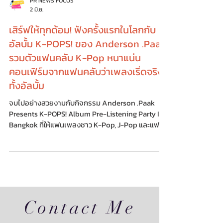
PR NEWS FOCUS
2 มิ.ย.
เสิร์ฟให้ทุกด้อม! ฟังครั้งแรกในโลกกับ
อัลบั้ม K-POPS! ของ Anderson .Paak
รวมตัวแฟนคลับ K-Pop หนาแน่น
คอนเฟิร์มจากแฟนคลับว่าเพลงเริ่ดจริง
ทั้งอัลบั้ม
จบไปอย่างสวยงามกับกิจกรรม Anderson .Paak
Presents K-POPS! Album Pre-Listening Party In
Bangkok ที่ให้แฟนเพลงชาว K-Pop, J-Pop และแฟน
คลับของ Anderson .Paak ได้ร่วมกิจกรรมสุด
Exclusive ฟังเพลงอัลบั้ม K-POPS! ของ Anderson
.Paak ที่ฟีทเจอริงกับ 17 ศิลปินชื่อดัง ที่แค่เอ่ยชื่อก็ร้อง
อ๋อกันหมด ไม่ว่าจะเป็น aespa, DEAN, NMIXX, G-
DRAGON, Hongjoong ATEEZ, JOSHUA
SEVENTEEN, JAY PARK, LNGSHOT, JO1, SOYEON
i-dle, CRUSH, CHUNG HA, KEVIN WOO, ALISSIA,