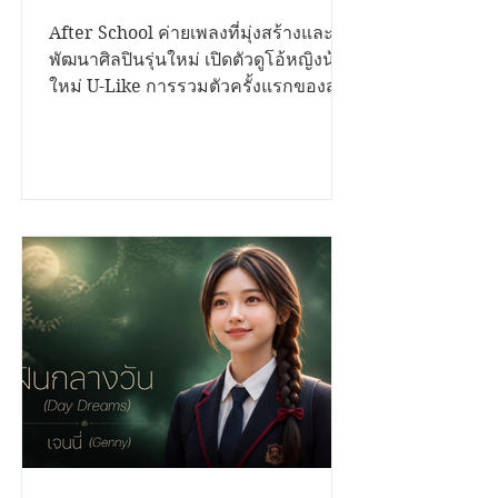
ซิงเกิลแรก "เพื่อนสนิทคิด
วุ่นวาย (Bestie)" ถ่ายทอด
After School ค่ายเพลงที่มุ่งสร้างและ
พัฒนาศิลปินรุ่นใหม่ เปิดตัวดูโอ้หญิงน้อง
โมเมนต์แอบรักเพื่อนสนิท
ใหม่ U-Like การรวมตัวครั้งแรกของสอง
พร้อมชวนแก๊งเพื่อนนักดนตรี
สาวมากความสามารถ "ฮารุ" และ "ใย
ไหม" กับซิงเกิลเปิดตัว "เพื่อนสนิทคิด
ร่วมสร้างสีสันใน Music
วุ่นวาย (Bestie)" เพลงป๊อปฟังง่าย
Video
จังหวะสดใส ที่หยิบเอาเรื่องราวความ
สัมพันธ์ของ "เพื่อนสนิท" ที่เริ่มเปลี่ยนไป
เป็นความรู้สึกพิเศษ มาถ่ายทอดผ่านมุม
มองของวัยรุ่น Gen Z ได้อย่างน่ารัก
จริงใจ และเข้าถึงอารมณ์ของผู้ฟังทุกวัย
เพลง "เพื่อนสนิทคิดวุ่นวาย (Bestie)"
เล่าเรื่องของคนสองคนที่สนิทกันมา
ตลอด...