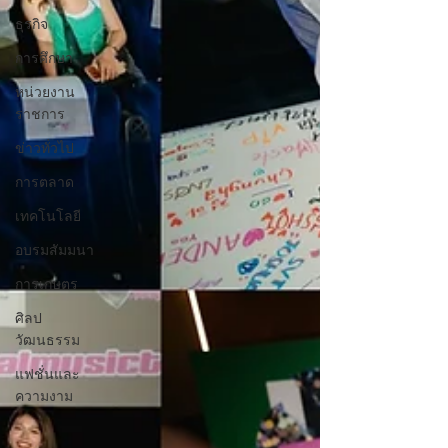
ธุรกิจ
การศึกษา
หน่วยงาน
ราชการ
ข่าวทั่วไป
การตลาด
เทคโนโลยี
อบรมสัมมนา
การเกษตร
ศิลป
วัฒนธรรม
แฟชั่นและ
ความงาม