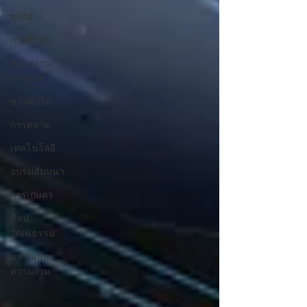
ธุรกิจ
การศึกษา
หน่วยงาน
ราชการ
ข่าวทั่วไป
การตลาด
เทคโนโลยี
อบรมสัมมนา
การเกษตร
ศิลป
วัฒนธรรม
แฟชั่นและ
ความงาม