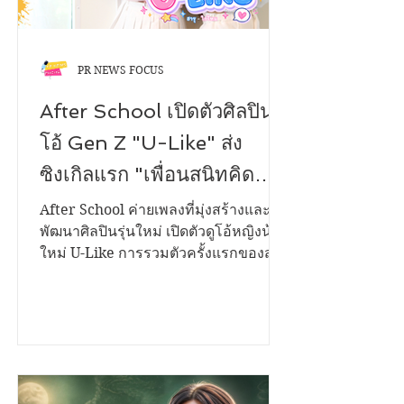
PR NEWS FOCUS
After School เปิดตัวศิลปินดู
โอ้ Gen Z "U-Like" ส่ง
ซิงเกิลแรก "เพื่อนสนิทคิด
วุ่นวาย (Bestie)" ถ่ายทอด
After School ค่ายเพลงที่มุ่งสร้างและ
พัฒนาศิลปินรุ่นใหม่ เปิดตัวดูโอ้หญิงน้อง
โมเมนต์แอบรักเพื่อนสนิท
ใหม่ U-Like การรวมตัวครั้งแรกของสอง
พร้อมชวนแก๊งเพื่อนนักดนตรี
สาวมากความสามารถ "ฮารุ" และ "ใย
ไหม" กับซิงเกิลเปิดตัว "เพื่อนสนิทคิด
ร่วมสร้างสีสันใน Music
วุ่นวาย (Bestie)" เพลงป๊อปฟังง่าย
Video
จังหวะสดใส ที่หยิบเอาเรื่องราวความ
สัมพันธ์ของ "เพื่อนสนิท" ที่เริ่มเปลี่ยนไป