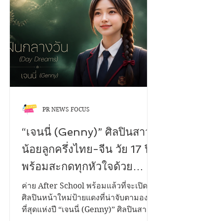
เป็นความรู้สึกพิเศษ มาถ่ายทอดผ่านมุม
มองของวัยรุ่น Gen Z ได้อย่างน่ารัก
จริงใจ และเข้าถึงอารมณ์ของผู้ฟังทุกวัย
เพลง "เพื่อนสนิทคิดวุ่นวาย (Bestie)"
เล่าเรื่องของคนสองคนที่สนิทกันมา
ตลอด...
PR NEWS FOCUS
“เจนนี่ (Genny)” ศิลปินสาว
น้อยลูกครึ่งไทย-จีน วัย 17 ปี
พร้อมสะกดทุกหัวใจด้วย
ซิงเกิลแรกในชีวิต “ฝันกลาง
ค่าย After School พร้อมแล้วที่จะเปิดตัว
ศิลปินหน้าใหม่ป้ายแดงที่น่าจับตามอง
วัน (Day Dreams)” เพลงของ