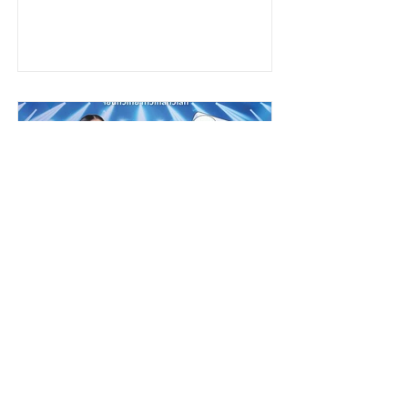
ที่สุดแห่งปี “เจนนี่ (Genny)” ศิลปินสาว
คนแอบรักเพื่อน จากการแต่ง
น้อยลูกครึ่งไทย-จีน วัยเพียง 17 ปี ที่มา
พร้อมกับพรสวรรค์ เนื้อเสียงไพเราะทรง
และโปรดิวซ์โดย “ครูจังโก้
เสน่ห์ และเทคนิคการร้องเพลงระดับ
The Voice TH Season1”
คุณภาพเกินอายุ ชวนทุกคนมาสัมผัส
ความรู้สึกของคนที่ทำได้เพียง "แอบรัก"
ผ่านซิงเกิลเปิดตัวแรกในชีวิตที่มีชื่อว่า
“ฝันกลางวัน (Day Dreams)” “ฝันกลาง
วัน (Day Dreams)” เป็นเพลงสไตล์ป็อป
ซึ้งปนเหงา ถ่ายทอดเรื่องราวของความ
รู้สึกสุดคลาสสิกของคนที่ตกหลุมรัก
"เพื่อนสนิท"
PR NEWS FOCUS