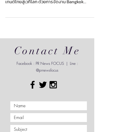
สำนักงานส่งเสริมเศรษฐกิจสร้างสรรค์ (องค์การ
มหาชน) หรือ CEA เดินหน้ายกระดับอุตสาหกรรมคอน
เทนต์ไทยสู่เวทีโลก ด้วยการจัดงาน Bangkok
International Content Market 2026 (BICM2026)
แพลตฟอร์มตลาดซื้อขายและพื้นที่เจรจาทางธุรกิจ
คอนเทนต์ระดับนานาชาติแห่งแรกของประเทศไทยขึ้น
เป็นครั้งแรก ภายใต้งาน Thailand Content Market
2026 (TCM2026) ซึ่งเป็นความร่วมมือระหว่าง CEA
และกรมส่งเสริมการค้าระหว่างประเทศ (DITP) เพื่อยก
ระดับ “คอนเทนต์ไทย” ในฐานะพลังใหม่ขับเคลื่อน
Contact Me
เศรษฐกิจของประเทศให้เติบโตสู่การเป
Facebook : PR News FOCUS | Line :
@prnewsfocus