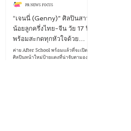
PR NEWS FOCUS
“เจนนี่ (Genny)” ศิลปินสาว
น้อยลูกครึ่งไทย-จีน วัย 17 ปี
พร้อมสะกดทุกหัวใจด้วย
ซิงเกิลแรกในชีวิต “ฝันกลาง
ค่าย After School พร้อมแล้วที่จะเปิดตัว
ศิลปินหน้าใหม่ป้ายแดงที่น่าจับตามอง
วัน (Day Dreams)” เพลงของ
ที่สุดแห่งปี “เจนนี่ (Genny)” ศิลปินสาว
คนแอบรักเพื่อน จากการแต่ง
น้อยลูกครึ่งไทย-จีน วัยเพียง 17 ปี ที่มา
พร้อมกับพรสวรรค์ เนื้อเสียงไพเราะทรง
และโปรดิวซ์โดย “ครูจังโก้
เสน่ห์ และเทคนิคการร้องเพลงระดับ
The Voice TH Season1”
คุณภาพเกินอายุ ชวนทุกคนมาสัมผัส
ความรู้สึกของคนที่ทำได้เพียง "แอบรัก"
ผ่านซิงเกิลเปิดตัวแรกในชีวิตที่มีชื่อว่า
“ฝันกลางวัน (Day Dreams)” “ฝันกลาง