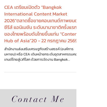
PR NEWS FOCUS
2 มิ.ย.
CEA เตรียมเปิดตัว “Bangkok
International Content Market
2026”ตลาดซื้อขายคอนเทนต์ภาพยนตร์
ซีรีส์ แอนิเมชัน ระดับนานาชาติครั้งแรก
ของไทยพร้อมดันไทยขึ้นแท่น “Content
Hub of Asia”20 - 22 กรกฎาคม 2569
สำนักงานส่งเสริมเศรษฐกิจสร้างสรรค์ (องค์การ
มหาชน) หรือ CEA เดินหน้ายกระดับอุตสาหกรรมคอน
เทนต์ไทยสู่เวทีโลก ด้วยการจัดงาน Bangkok
International Content Market 2026 (BICM2026)
แพลตฟอร์มตลาดซื้อขายและพื้นที่เจรจาทางธุรกิจ
คอนเทนต์ระดับนานาชาติแห่งแรกของประเทศไทยขึ้น
เป็นครั้งแรก ภายใต้งาน Thailand Content Market
2026 (TCM2026) ซึ่งเป็นความร่วมมือระหว่าง CEA
และกรมส่งเสริมการค้าระหว่างประเทศ (DITP) เพื่อยก
ระดับ “คอนเทนต์ไทย” ในฐานะพลังใหม่ขับเคลื่อน