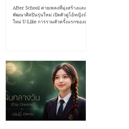
ซิงเกิลแรก "เพื่อนสนิทคิด
วุ่นวาย (Bestie)" ถ่ายทอด
After School ค่ายเพลงที่มุ่งสร้างและ
พัฒนาศิลปินรุ่นใหม่ เปิดตัวดูโอ้หญิงน้อง
โมเมนต์แอบรักเพื่อนสนิท
ใหม่ U-Like การรวมตัวครั้งแรกของสอง
พร้อมชวนแก๊งเพื่อนนักดนตรี
สาวมากความสามารถ "ฮารุ" และ "ใย
ไหม" กับซิงเกิลเปิดตัว "เพื่อนสนิทคิด
ร่วมสร้างสีสันใน Music
วุ่นวาย (Bestie)" เพลงป๊อปฟังง่าย
Video
จังหวะสดใส ที่หยิบเอาเรื่องราวความ
สัมพันธ์ของ "เพื่อนสนิท" ที่เริ่มเปลี่ยนไป
เป็นความรู้สึกพิเศษ มาถ่ายทอดผ่านมุม
มองของวัยรุ่น Gen Z ได้อย่างน่ารัก
จริงใจ และเข้าถึงอารมณ์ของผู้ฟังทุกวัย
เพลง "เพื่อนสนิทคิดวุ่นวาย (Bestie)"
เล่าเรื่องของคนสองคนที่สนิทกันมา
ตลอด...