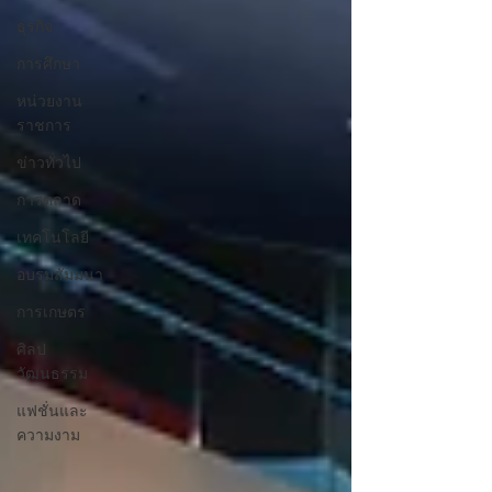
ธุรกิจ
การศึกษา
หน่วยงาน
ราชการ
ข่าวทั่วไป
การตลาด
เทคโนโลยี
อบรมสัมมนา
การเกษตร
ศิลป
วัฒนธรรม
แฟชั่นและ
ความงาม