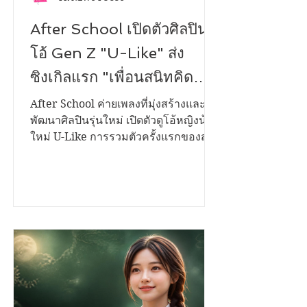
PR NEWS FOCUS
After School เปิดตัวศิลปินดู
โอ้ Gen Z "U-Like" ส่ง
ซิงเกิลแรก "เพื่อนสนิทคิด
วุ่นวาย (Bestie)" ถ่ายทอด
After School ค่ายเพลงที่มุ่งสร้างและ
พัฒนาศิลปินรุ่นใหม่ เปิดตัวดูโอ้หญิงน้อง
โมเมนต์แอบรักเพื่อนสนิท
ใหม่ U-Like การรวมตัวครั้งแรกของสอง
พร้อมชวนแก๊งเพื่อนนักดนตรี
สาวมากความสามารถ "ฮารุ" และ "ใย
ไหม" กับซิงเกิลเปิดตัว "เพื่อนสนิทคิด
ร่วมสร้างสีสันใน Music
วุ่นวาย (Bestie)" เพลงป๊อปฟังง่าย
Video
จังหวะสดใส ที่หยิบเอาเรื่องราวความ
สัมพันธ์ของ "เพื่อนสนิท" ที่เริ่มเปลี่ยนไป
เป็นความรู้สึกพิเศษ มาถ่ายทอดผ่านมุม
มองของวัยรุ่น Gen Z ได้อย่างน่ารัก
จริงใจ และเข้าถึงอารมณ์ของผู้ฟังทุกวัย