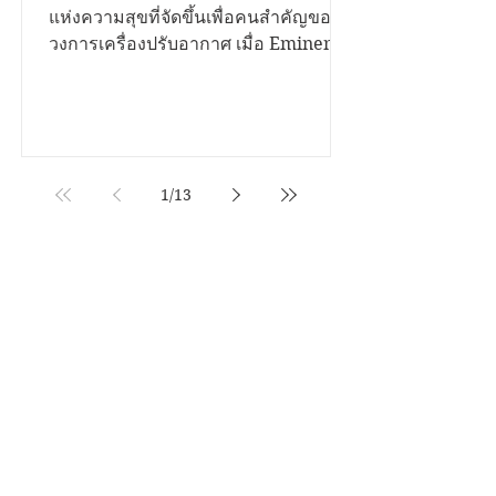
ช่างแอร์ทั่วประเทศ ยกทัพ
ศิลปินดังสร้างค่ำคืนแห่ง
เสียงดนตรีกำลังจะดังก้อง พร้อมค่ำคืน
แห่งความสุขที่จัดขึ้นเพื่อคนสำคัญของ
ความสุขสุดยิ่งใหญ่
วงการเครื่องปรับอากาศ เมื่อ Eminent
Air เตรียมเปิดเวที "คอนเสิร์ตช่างเลือก
by Eminent" เพื่อขอบคุณช่างเครื่อง
ปรับอากาศและตัวแทนจำหน่ายจากทั่ว
ประเทศ ที่ร่วมสนับสนุนและเติบโตเคียง
ข้างแบรนด์มาโดยตลอด งานครั้งนี้
1
/
13
ตอกย้ำความสำเร็จของแบรนด์เครื่อง
ปรับอากาศที่มียอดขายอันดับ 1 ในภาค
ปรากฏการณ์แห่งปี! “คอนเสิร์ต
ใต้ พร้อมยกทัพศิลปินชื่อดัง ลำไย ไห
ช่างเลือก” รวมพลช่างแอร์ทั่ว
ทองคำ และ วงพัทลุง ขึ้นเวทีมอบความ
ประเทศ ยกทัพศิลปินดังสร้าง
บันเทิงแบบจัดเต็ม ตลอดจนบูธกิจกรรม
ค่ำคืนแห่งความสุขสุดยิ่งใหญ่
และร้านอาหารชื่อดังที่คัดสรรม
7 วันที่ผ่านมา
เซี่ยงไฮ้จัดเต็ม AI ทั่วเมือง ดัน
อุตสาหกรรมปัญญาประดิษฐ์สู่เวที