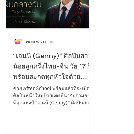
เพลง "เพื่อนสนิทคิดวุ่นวาย (Bestie)"
เล่าเรื่องของคนสองคนที่สนิทกันมา
ตลอด...
PR NEWS FOCUS
“เจนนี่ (Genny)” ศิลปินสาว
น้อยลูกครึ่งไทย-จีน วัย 17 ปี
พร้อมสะกดทุกหัวใจด้วย
ซิงเกิลแรกในชีวิต “ฝันกลาง
ค่าย After School พร้อมแล้วที่จะเปิดตัว
ศิลปินหน้าใหม่ป้ายแดงที่น่าจับตามอง
วัน (Day Dreams)” เพลงของ
ที่สุดแห่งปี “เจนนี่ (Genny)” ศิลปินสาว
คนแอบรักเพื่อน จากการแต่ง
น้อยลูกครึ่งไทย-จีน วัยเพียง 17 ปี ที่มา
พร้อมกับพรสวรรค์ เนื้อเสียงไพเราะทรง
และโปรดิวซ์โดย “ครูจังโก้