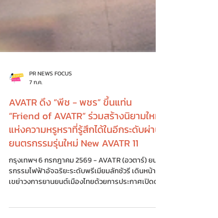
PR NEWS FOCUS
7 ก.ค.
AVATR ดึง “พีช - พชร” ขึ้นแท่น
“Friend of AVATR” ร่วมสร้างนิยามใหม่
แห่งความหรูหราที่รู้สึกได้ในอีกระดับผ่าน
ยนตรกรรมรุ่นใหม่ New AVATR 11
กรุงเทพฯ 6 กรกฎาคม 2569 - AVATR (อวตาร์) ยนต
รกรรมไฟฟ้าอัจฉริยะระดับพรีเมียมลักชัวรี เดินหน้า
เขย่าวงการยานยนต์เมืองไทยด้วยการประกาศเปิดตัว
“พีช - พชร จิราธิวัฒน์” นักแสดงและนักธุรกิจหนุ่มรุ่น