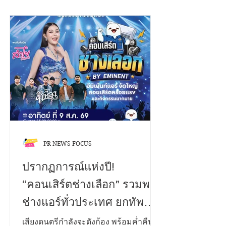
เสน่ห์ และเทคนิคการร้องเพลงระดับ
The Voice TH Season1”
คุณภาพเกินอายุ ชวนทุกคนมาสัมผัส
ความรู้สึกของคนที่ทำได้เพียง "แอบรัก"
ผ่านซิงเกิลเปิดตัวแรกในชีวิตที่มีชื่อว่า
“ฝันกลางวัน (Day Dreams)” “ฝันกลาง
วัน (Day Dreams)” เป็นเพลงสไตล์ป็อป
ซึ้งปนเหงา ถ่ายทอดเรื่องราวของความ
รู้สึกสุดคลาสสิกของคนที่ตกหลุมรัก
"เพื่อนสนิท"
PR NEWS FOCUS
ปรากฏการณ์แห่งปี!
“คอนเสิร์ตช่างเลือก” รวมพล