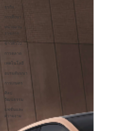
ธุรกิจ
การศึกษา
หน่วยงาน
ราชการ
ข่าวทั่วไป
การตลาด
เทคโนโลยี
อบรมสัมมนา
การเกษตร
ศิลป
วัฒนธรรม
แฟชั่นและ
ความงาม