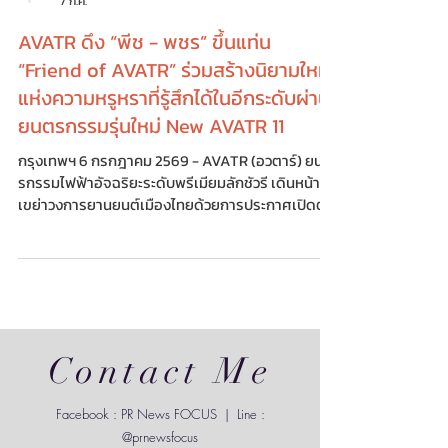
PR NEWS FOCUS
7 ก.ค.
AVATR ดึง “พีช - พชร” ขึ้นแท่น
“Friend of AVATR” ร่วมสร้างนิยามใหม่
แห่งความหรูหราที่รู้สึกได้ในอีกระดับผ่าน
ยนตรกรรมรุ่นใหม่ New AVATR 11
กรุงเทพฯ 6 กรกฎาคม 2569 - AVATR (อวตาร์) ยนต
รกรรมไฟฟ้าอัจฉริยะระดับพรีเมียมลักชัวรี เดินหน้า
เขย่าวงการยานยนต์เมืองไทยด้วยการประกาศเปิดตัว
“พีช - พชร จิราธิวัฒน์” นักแสดงและนักธุรกิจหนุ่มรุ่น
ใหม่ไฟแรง ขึ้นแท่น “Friend of AVATR” ของ
ประเทศไทยอย่างเป็นทางการ ร่วมถ่ายทอดนิยามใหม่
แห่งความหรูหราและเทคโนโลยีสุดล้ำภายใต้คอนเซปต์
“The Next Level of Futuristic Luxury” ตอกย้ำ
แนวคิด “Every Moment, Yours” สะท้อนผ่านยนตรกร
รมรุ่นใหม่ New AVATR 11 โดยการร่วมมือในครั้งนี้ถือ
Contact Me
เป็นการหลอมรวมตัวตน