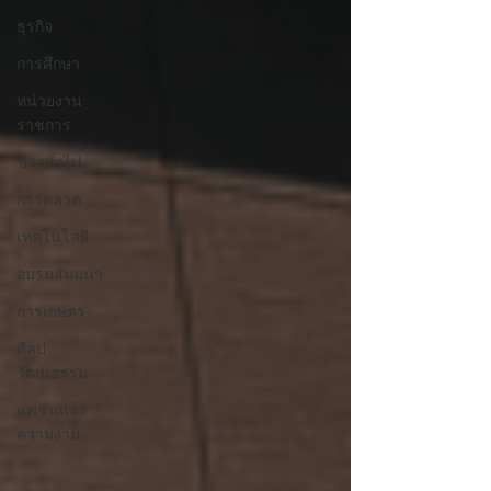
ธุรกิจ
การศึกษา
หน่วยงาน
ราชการ
ข่าวทั่วไป
การตลาด
เทคโนโลยี
อบรมสัมมนา
การเกษตร
ศิลป
วัฒนธรรม
แฟชั่นและ
ความงาม