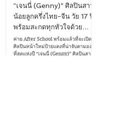
PR NEWS FOCUS
“เจนนี่ (Genny)” ศิลปินสาว
น้อยลูกครึ่งไทย-จีน วัย 17 ปี
พร้อมสะกดทุกหัวใจด้วย
ซิงเกิลแรกในชีวิต “ฝันกลาง
ค่าย After School พร้อมแล้วที่จะเปิดตัว
ศิลปินหน้าใหม่ป้ายแดงที่น่าจับตามอง
วัน (Day Dreams)” เพลงของ
ที่สุดแห่งปี “เจนนี่ (Genny)” ศิลปินสาว
คนแอบรักเพื่อน จากการแต่ง
น้อยลูกครึ่งไทย-จีน วัยเพียง 17 ปี ที่มา
พร้อมกับพรสวรรค์ เนื้อเสียงไพเราะทรง
และโปรดิวซ์โดย “ครูจังโก้
เสน่ห์ และเทคนิคการร้องเพลงระดับ
The Voice TH Season1”
คุณภาพเกินอายุ ชวนทุกคนมาสัมผัส
ความรู้สึกของคนที่ทำได้เพียง "แอบรัก"
ผ่านซิงเกิลเปิดตัวแรกในชีวิตที่มีชื่อว่า
“ฝันกลางวัน (Day Dreams)” “ฝันกลาง
วัน (Day Dreams)” เป็นเพลงสไตล์ป็อป
ซึ้งปนเหงา ถ่ายทอดเรื่องราวของความ