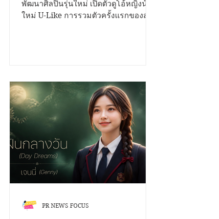
วุ่นวาย (Bestie)" ถ่ายทอด
After School ค่ายเพลงที่มุ่งสร้างและ
พัฒนาศิลปินรุ่นใหม่ เปิดตัวดูโอ้หญิงน้อง
โมเมนต์แอบรักเพื่อนสนิท
ใหม่ U-Like การรวมตัวครั้งแรกของสอง
พร้อมชวนแก๊งเพื่อนนักดนตรี
สาวมากความสามารถ "ฮารุ" และ "ใย
ไหม" กับซิงเกิลเปิดตัว "เพื่อนสนิทคิด
ร่วมสร้างสีสันใน Music
วุ่นวาย (Bestie)" เพลงป๊อปฟังง่าย
Video
จังหวะสดใส ที่หยิบเอาเรื่องราวความ
สัมพันธ์ของ "เพื่อนสนิท" ที่เริ่มเปลี่ยนไป
เป็นความรู้สึกพิเศษ มาถ่ายทอดผ่านมุม
มองของวัยรุ่น Gen Z ได้อย่างน่ารัก
จริงใจ และเข้าถึงอารมณ์ของผู้ฟังทุกวัย
เพลง "เพื่อนสนิทคิดวุ่นวาย (Bestie)"
เล่าเรื่องของคนสองคนที่สนิทกันมา
ตลอด...