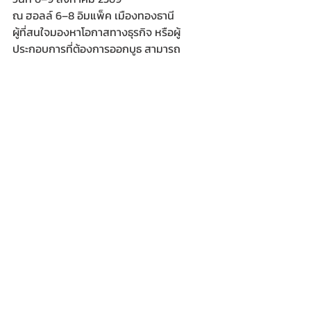
ณ ฮอลล์ 6–8 อิมแพ็ค เมืองทองธานี
ผู้ที่สนใจมองหาโอกาสทางธุรกิจ หรือผู้
ประกอบการที่ต้องการออกบูธ สามารถ
สอบถามรายละเอียดเพิ่มเติมได้ที่โทร. 09-
4915-4624 และ 062-845-9515
อีเว้นท์
โพสต์ล่าสุด
ดูทั้งหมด