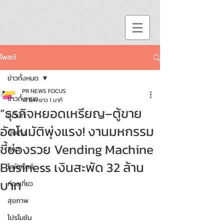
โพสต์
ข่าวทั้งหมด
PR NEWS FOCUS
ข่าวทั้งหมด
18 มี.ค.
ยาว 1 นาที
“ธุรกิจหยอดเหรียญ–ตู้ขาย
อีเว้นท์
อัตโนมัติพุ่งแรง! งานมหกรรม
บันเทิง
ชี้ช่องรวย Vending Machine
กีฬา
Business เงินสะพัด 32 ล้าน
ไลฟ์สไตล์
บาท
ท่องเที่ยว
สุขภาพ
โปรโมชัน