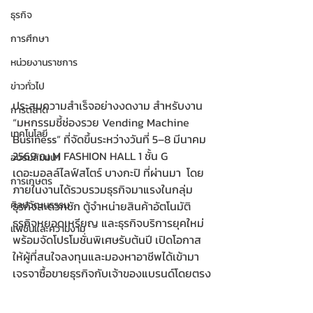
ธุรกิจ
การศึกษา
หน่วยงานราชการ
ข่าวทั่วไป
ประสบความสำเร็จอย่างงดงาม สำหรับงาน 
การตลาด
“มหกรรมชี้ช่องรวย Vending Machine 
เทคโนโลยี
Business” ที่จัดขึ้นระหว่างวันที่ 5–8 มีนาคม 
2569 ณ M FASHION HALL 1 ชั้น G 
อบรมสัมมนา
เดอะมอลล์ไลฟ์สโตร์ บางกะปิ ที่ผ่านมา  โดย
การเกษตร
ภายในงานได้รวบรวมธุรกิจมาแรงในกลุ่ม 
ธุรกิจสะดวกซัก ตู้จำหน่ายสินค้าอัตโนมัติ 
ศิลปวัฒนธรรม
ธุรกิจหยอดเหรียญ และธุรกิจบริการยุคใหม่ 
แฟชั่นและความงาม
พร้อมจัดโปรโมชั่นพิเศษรับต้นปี เปิดโอกาส
ให้ผู้ที่สนใจลงทุนและมองหาอาชีพได้เข้ามา 
เจรจาซื้อขายธุรกิจกับเจ้าของแบรนด์โดยตรง