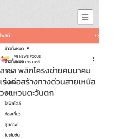
โพสต์
ข่าวทั้งหมด
PR NEWS FOCUS
ข่าวทั้งหมด
30 มิ.ย.
ยาว 1 นาที
ลาซา พลิกโครงข่ายคมนาคม
อีเว้นท์
เร่งก่อสร้างทางด่วนสายเหนือ
บันเทิง
วงแหวนตะวันตก
กีฬา
ไลฟ์สไตล์
ท่องเที่ยว
สุขภาพ
โปรโมชัน