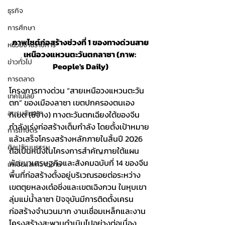
ธุรกิจ
การศึกษา
ภาพไซต์ก่อสร้างช่วงที่ 1 ของทางด่วนสาย
หน่วยงานราชการ
เหนือวงแหวนตะวันตกลาซา (ภาพ: 
ข่าวทั่วไป
People's Daily)
การตลาด
โครงการทางด่วน “สายเหนือวงแหวนตะวัน
เทคโนโลยี
ตก” ของเมืองลาซา เขตปกครองตนเอง
อบรมสัมมนา
ทิเบต (ซีจ้าง) ทางตะวันตกเฉียงใต้ของจีน 
กำลังเร่งก่อสร้างเต็มกำลัง โดยตั้งเป้าหมาย
การเกษตร
แล้วเสร็จโครงสร้างหลักภายในสิ้นปี 2026 
ศิลปวัฒนธรรม
ถือเป็นหนึ่งในโครงการสำคัญภายใต้แผน
พัฒนาเศรษฐกิจและสังคมฉบับที่ 14 ของจีน
แฟชั่นและความงาม
พื้นที่ก่อสร้างตั้งอยู่บริเวณรอยต่อระหว่าง
เขตตุยหลงเต๋อชิ่งและเขตเฉิงกวน ในหุบเขา
ลุ่มแม่น้ำลาซา ปัจจุบันมีการติดตั้งเครน
ก่อสร้างจำนวนมาก งานเชื่อมเหล็กและงาน
โครงสร้างสะพานดำเนินไปอย่างต่อเนื่อง 