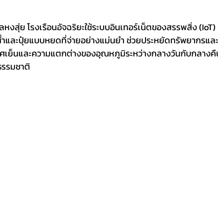
บลหงสุ่ย โรงเรือนอัจฉริยะใช้ระบบอินเทอร์เน็ตของสรรพสิ่ง (IoT
้ำและปุ๋ยแบบหยดที่จ่ายอย่างแม่นยำ ช่วยประหยัดทรัพยากรและ
าศเย็นและความแตกต่างของอุณหภูมิระหว่างกลางวันกับกลางคื
รรมชาติ