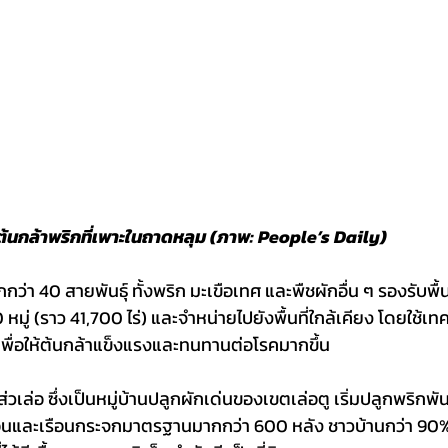
ต้นกล้าพริกที่เพาะในถาดหลุม (ภาพ: People’s Daily)
กกว่า 40 สายพันธุ์ ทั้งพริก มะเขือเทศ และพืชผักอื่น ๆ รองรับพื้
หมู่ (ราว 41,700 ไร่) และจำหน่ายไปยังพื้นที่ใกล้เคียง โดยใช้เ
พื่อให้ต้นกล้าแข็งแรงและทนทานต่อโรคมากขึ้น
วเล่อ ซึ่งเป็นหมู่บ้านปลูกผักเด่นของเขตเล่อตู เริ่มปลูกพริกพันธุ์
งเรือนและเรือนกระจกมาตรฐานมากกว่า 600 หลัง ชาวบ้านกว่า 9