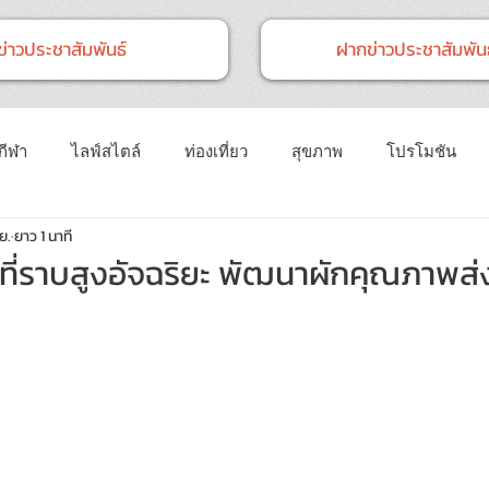
ข่าวประชาสัมพันธ์
ฝากข่าวประชาสัมพันธ
กีฬา
ไลฟ์สไตล์
ท่องเที่ยว
สุขภาพ
โปรโมชัน
ย.
ยาว 1 นาที
การตลาด
เทคโนโลยี
อบรมสัมมนา
การเกษตร
ที่ราบสูงอัจฉริยะ พัฒนาผักคุณภาพส่ง