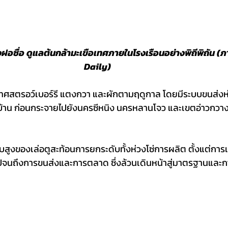
ฝอซื่อ ดูแลต้นกล้ามะเขือเทศภายในโรงเรือนอย่างพิถีพิถัน (ภ
Daily)
เทศสตรอว์เบอร์รี แตงกวา และผักตามฤดูกาล โดยมีระบบขนส่งห่
มู่บ้าน ก่อนกระจายไปยังนครซีหนิง นครหลานโจว และเขตอ่าวกวาง
ูงของเล่อตูสะท้อนการยกระดับทั้งห่วงโซ่การผลิต ตั้งแต่การ
 ไปจนถึงการขนส่งและการตลาด ซึ่งล้วนเดินหน้าสู่มาตรฐานและก