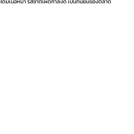
่ได้มีเนื้อหนา รสชาติเผ็ดกำลังดี เป็นที่นิยมของตลาด