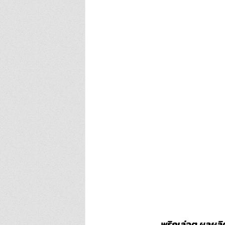
พริกเล่อตู ผลผล