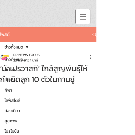
โพสต์
ข่าวทั้งหมด
PR NEWS FOCUS
ข่าวทั้งหมด
23 มิ.ย.
ยาว 1 นาที
‘ม้าเปรวาสกี’ ใกล้สูญพันธุ์ให้
อีเว้นท์
กำเนิดลูก 10 ตัวในกานซู่
บันเทิง
กีฬา
ไลฟ์สไตล์
ท่องเที่ยว
สุขภาพ
โปรโมชัน