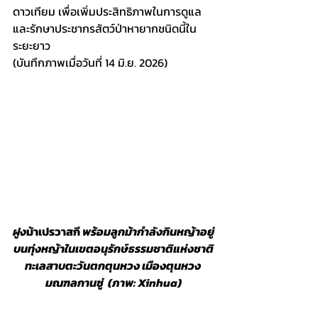
ดาวเทียม เพื่อเพิ่มประสิทธิภาพในการดูแล
และรักษาประชากรสัตว์ป่าหายากชนิดนี้ใน
ระยะยาว
(บันทึกภาพเมื่อวันที่ 14 มิ.ย. 2026)
ฝูง
ม้าเปรวาสกี
 พร้อมลูกม้ากำลังกินหญ้าอยู่
บนทุ่งหญ้าในเขตอนุรักษ์ธรรมชาติแห่งชาติ
ทะเลสาบตะวันตกตุนหวง เมืองตุนหวง 
มณฑลกานซู่  (ภาพ: Xinhua)