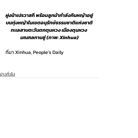
ฝูง
ม้าเปรวาสกี
 พร้อมลูกม้ากำลังกินหญ้าอยู่
บนทุ่งหญ้าในเขตอนุรักษ์ธรรมชาติแห่งชาติ
ทะเลสาบตะวันตกตุนหวง เมืองตุนหวง 
มณฑลกานซู่ (ภาพ: Xinhua)
ที่มา Xinhua, People’s Daily
ข่าวทั่วไป
โพสต์ล่าสุด
ดูทั้งหมด