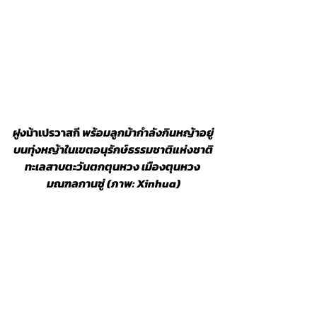
ฝูง
ม้าเปรวาสกี
 พร้อมลูกม้ากำลังกินหญ้าอยู่
บนทุ่งหญ้าในเขตอนุรักษ์ธรรมชาติแห่งชาติ
ทะเลสาบตะวันตกตุนหวง เมืองตุนหวง 
มณฑลกานซู่ (ภาพ: Xinhua)