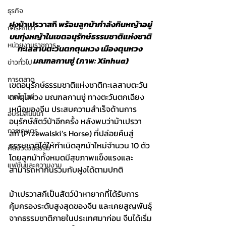
ธุรกิจ
ฝูง
ม้าเปรวาสกี
 พร้อมลูกม้ากำลังกินหญ้าอยู่
การศึกษา
บนทุ่งหญ้าในเขตอนุรักษ์ธรรมชาติแห่งชาติ
หน่วยงานราชการ
ทะเลสาบตะวันตกตุนหวง เมืองตุนหวง 
มณฑลกานซู่ (ภาพ: Xinhua)
ข่าวทั่วไป
การตลาด
เขตอนุรักษ์ธรรมชาติแห่งชาติทะเลสาบตะวัน
ตกตุนหวง มณฑลกานซู่ ทางตะวันตกเฉียง
เทคโนโลยี
เหนือของจีน ประสบความสำเร็จด้านการ
อบรมสัมมนา
อนุรักษ์สัตว์ป่าอีกครั้ง หลังพบว่าม้าเปรวา
การเกษตร
สกี (Przewalski’s Horse) ที่ปล่อยคืนสู่
ธรรมชาติได้ให้กำเนิดลูกม้าใหม่จำนวน 10 ตัว 
ศิลปวัฒนธรรม
โดยลูกม้าทั้งหมดมีสุขภาพแข็งแรงและ
แฟชั่นและความงาม
สามารถหากินร่วมกับฝูงได้ตามปกติ
ม้าเปรวาสกีเป็นสัตว์ป่าหายากที่ได้รับการ
คุ้มครองระดับสูงสุดของจีน และเคยสูญพันธุ์
จากธรรมชาติภายในประเทศมาก่อน จีนได้เริ่ม