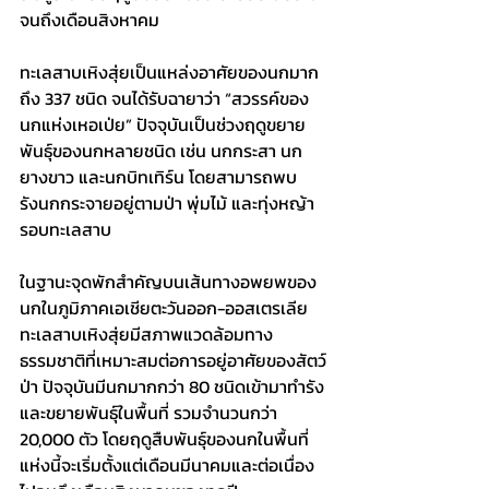
จนถึงเดือนสิงหาคม
ทะเลสาบเหิงสุ่ยเป็นแหล่งอาศัยของนกมาก
ถึง 337 ชนิด จนได้รับฉายาว่า “สวรรค์ของ
นกแห่งเหอเป่ย” ปัจจุบันเป็นช่วงฤดูขยาย
พันธุ์ของนกหลายชนิด เช่น นกกระสา นก
ยางขาว และนกบิทเทิร์น โดยสามารถพบ
รังนกกระจายอยู่ตามป่า พุ่มไม้ และทุ่งหญ้า
รอบทะเลสาบ
ในฐานะจุดพักสำคัญบนเส้นทางอพยพของ
นกในภูมิภาคเอเชียตะวันออก-ออสเตรเลีย 
ทะเลสาบเหิงสุ่ยมีสภาพแวดล้อมทาง
ธรรมชาติที่เหมาะสมต่อการอยู่อาศัยของสัตว์
ป่า ปัจจุบันมีนกมากกว่า 80 ชนิดเข้ามาทำรัง
และขยายพันธุ์ในพื้นที่ รวมจำนวนกว่า 
20,000 ตัว โดยฤดูสืบพันธุ์ของนกในพื้นที่
แห่งนี้จะเริ่มตั้งแต่เดือนมีนาคมและต่อเนื่อง