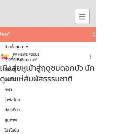
โพสต์
ข่าวทั้งหมด
PR NEWS FOCUS
ข่าวทั้งหมด
19 มิ.ย.
ยาว 1 นาที
เหิงสุ่ยหูเข้าสู่ฤดูชมดอกบัว นัก
อีเว้นท์
ดูนกแห่สัมผัสธรรมชาติ
บันเทิง
กีฬา
ไลฟ์สไตล์
ท่องเที่ยว
สุขภาพ
โปรโมชัน