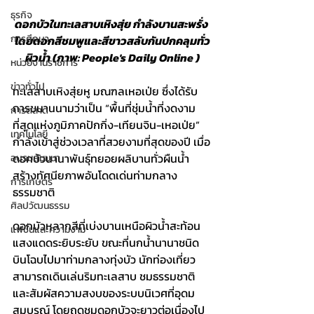
ธุรกิจ
ดอกบัวในทะเลสาบเหิงสุ่ย กำลังบานสะพรั่ง 
การศึกษา
โดยดอกสีชมพูและสีขาวสลับกันปกคลุมทั่ว
ผิวน้ำ (ภาพ: People's Daily Online )
หน่วยงานราชการ
ข่าวทั่วไป
ทะเลสาบเหิงสุ่ยหู มณฑลเหอเป่ย ซึ่งได้รับ
การขนานนามว่าเป็น “พื้นที่ชุ่มน้ำที่งดงาม
การตลาด
ที่สุดแห่งภูมิภาคปักกิ่ง-เทียนจิน-เหอเป่ย” 
เทคโนโลยี
กำลังเข้าสู่ช่วงเวลาที่สวยงามที่สุดของปี เมื่อ
ดอกบัวนานาพันธุ์ทยอยผลิบานทั่วผืนน้ำ 
อบรมสัมมนา
สร้างทัศนียภาพอันโดดเด่นท่ามกลาง
การเกษตร
ธรรมชาติ
ศิลปวัฒนธรรม
ดอกบัวหลากสีที่เบ่งบานเหนือผิวน้ำสะท้อน
แฟชั่นและความงาม
แสงแดดระยิบระยับ ขณะที่นกน้ำนานาชนิด
บินโฉบไปมาท่ามกลางทุ่งบัว นักท่องเที่ยว
สามารถเดินเล่นริมทะเลสาบ ชมธรรมชาติ 
และสัมผัสความสงบของระบบนิเวศที่อุดม
สมบูรณ์ โดยฤดูชมดอกบัวจะยาวต่อเนื่องไป