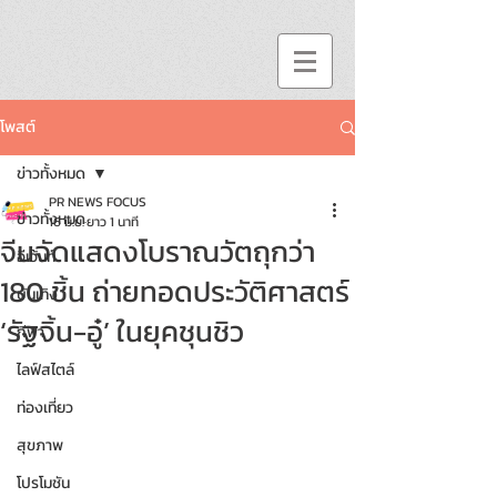
โพสต์
ข่าวทั้งหมด
PR NEWS FOCUS
ข่าวทั้งหมด
16 มิ.ย.
ยาว 1 นาที
จีนจัดแสดงโบราณวัตถุกว่า
อีเว้นท์
180 ชิ้น ถ่ายทอดประวัติศาสตร์
บันเทิง
‘รัฐจิ้น-อู๋’ ในยุคชุนชิว
กีฬา
ไลฟ์สไตล์
ท่องเที่ยว
สุขภาพ
โปรโมชัน