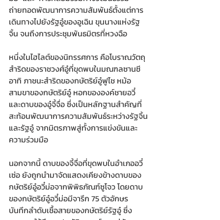
ถ่ายทอดพัฒนาการความสัมพันธ์ตั้งแต่การ
เดินทางไปยังรัฐอู๋ของอูเฉิน ขุนนางแห่งรัฐ
จิ้น จนถึงการประชุมพันธมิตรที่หวงฉือ
หนึ่งในไฮไลต์ของนิทรรศการ คือโบราณวัตถุ
สำริดของราชวงศ์อู๋ที่ขุดพบในมณฑลซานซี 
อาทิ ภาชนะสำริดของกษัตริย์อู๋ฟูไช หม้อ
สามขาของกษัตริย์อู๋ หอกขององค์ชายอวี๋ 
และดาบของอู๋จี้จื่อ ซึ่งเป็นหลักฐานสำคัญที่
สะท้อนพัฒนาการความสัมพันธ์ระหว่างรัฐจิ้น
และรัฐอู๋ จากมิตรภาพสู่ทั้งการแข่งขันและ
ความร่วมมือ
นอกจากนี้ ดาบของจี้จื่อที่ขุดพบในอำเภออวี๋
เซ่อ ยังถูกนำมาจัดแสดงเคียงข้างดาบของ
กษัตริย์อู๋อวี๋ม่อจากพิพิธภัณฑ์ซูโจว โดยดาบ
ของกษัตริย์อู๋อวี๋ม่อมีจารึก 75 ตัวอักษร 
บันทึกลำดับเชื้อสายของกษัตริย์รัฐอู๋ ซึ่ง