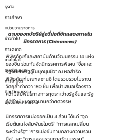
ธุรกิจ
การศึกษา
หน่วยงานราชการ
ดาบของกษัตริย์อู๋อวี๋ม่อที่จัดแสดงภายใน
ข่าวทั่วไป
นิทรรศการ (Chinanews)
การตลาด
พิพิธภัณฑ์และสถาบันด้านวัฒนธรรม 14 แห่ง
เทคโนโลยี
ของจีน ร่วมกันจัดนิทรรศการพิเศษ "จื้อเหอ: 
อบรมสัมมนา
รัฐจิ้นและรัฐอู๋ในยุคชุนชิว" ณ หอสำริด 
พิพิธภัณฑ์มณฑลซานซี โดยรวบรวมโบราณ
การเกษตร
วัตถุล้ำค่ากว่า 180 ชิ้น เพื่อนำเสนอเรื่องราว
ศิลปวัฒนธรรม
ความสัมพันธ์ทางการทูตระหว่างรัฐจิ้นและรัฐ
อู๋ที่ดำเนินมายาวนานกว่าศตวรรษ
แฟชั่นและความงาม
นิทรรศการแบ่งออกเป็น 4 ส่วน ได้แก่ "จุด
เริ่มต้นแห่งสัมพันธไมตรี" "การแลกเปลี่ยน
ระหว่างรัฐ" "การแข่งขันท่ามกลางความร่วม
มือ" และ "การหลอมรวมทางวัฒนธรรม" 