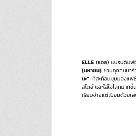
ELLE 
(แอล) แบรนด์แฟชั
(มหาชน) 
ชวนทุกคนมาร่
นะ”
 ที่สะท้อนมุมมองแฟ
สไตล์ และใส่ใจโลกมากขึ้
เรียบง่ายแต่เปี่ยมด้วยเส