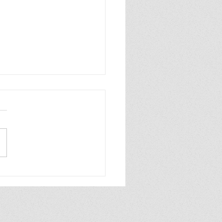
ดึง “พีช - พชร” ขึ้นแท่น
d of AVATR” ร่วมสร้าง
ม่แห่งความหรูหราที่รู้สึก
ีกระดับผ่านยนตรกรรมรุ่น