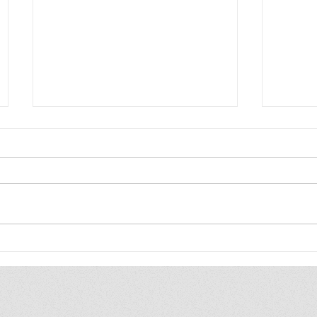
เกษตรกรรุ่นใหม่พลิกพื้นที่รกร้าง
AVATR 
ในทิเบต สู่ฐานเกษตรสมัยใหม่
“Frien
สร้างรายได้ให้ชุมชน
นิยามให
ได้ในอ