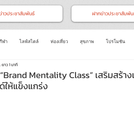
ข่าวประชาสัมพันธ์
ฝากข่าวประชาสัมพันธ
กีฬา
ไลฟ์สไตล์
ท่องเที่ยว
สุขภาพ
โปรโมชัน
.
ยาว 1 นาที
การตลาด
เทคโนโลยี
อบรมสัมมนา
การเกษตร
ม “Brand Mentality Class” เสริมสร้า
์ให้แข็งแกร่ง