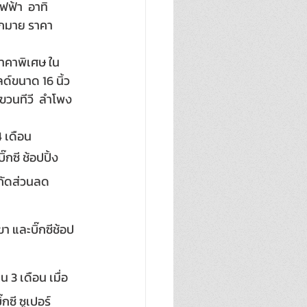
ไฟฟ้า
 อาทิ 
มากมาย ราคา
ราคาพิเศษ ใน
ด์ขนาด 16 นิ้ว
าแขวนทีวี  ลำโพง
24 เดือน
๊กซี ช้อปปิ้ง
ำกัดส่วนลด
ขา และบิ๊กซีช้อป
3 เดือน เมื่อ
กซี ซูเปอร์