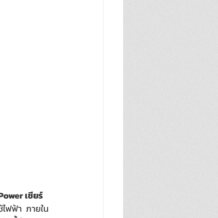
Power เชียร์
้ไฟฟ้า  ภายใน