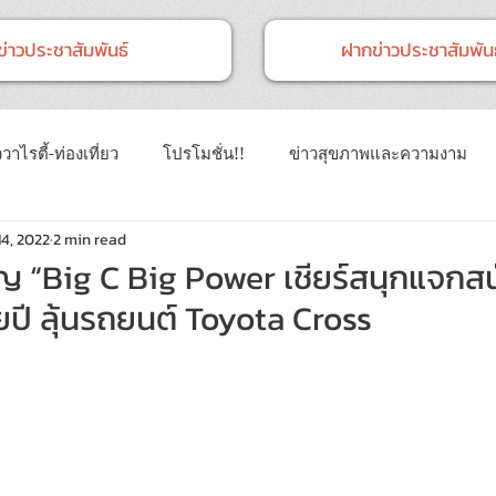
ข่าวประชาสัมพันธ์
ฝากข่าวประชาสัมพันธ
วาไรตี้-ท่องเที่ยว
โปรโมชั่น!!
ข่าวสุขภาพและความงาม
14, 2022
2 min read
าวทั่วไป
ข่าวการศึกษา
ข่าวงานแสดงสินค้า
ข่าว CSR 
ปญ “Big C Big Power เชียร์สนุกแจกสนั
ายปี ลุ้นรถยนต์ Toyota Cross
นธ์
Event
ข่าวเทคโนโลยี IT