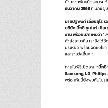
บ้านจากพันธมิตรแบรนด์ดั
ธันวาคม 2565
ที่ บิ๊กซี
นายปฐพงศ์ เอี่ยมสุโร รอ
บริษัท บิ๊กซี ซูเปอร์ เซ็
งาน พร้อมเปิดเผยว่า
 “เ
กำลังจะมาถึง เราจึงได้
ประหยัด พร้อมจัดชิงโชค 
และรางวัลอื่นๆ “
ภายในพิธีเปิดงาน 
“บิ๊กซี
Samsung, LG, Philips,
พร้อมกันนี้ยังพบกับโปรโม