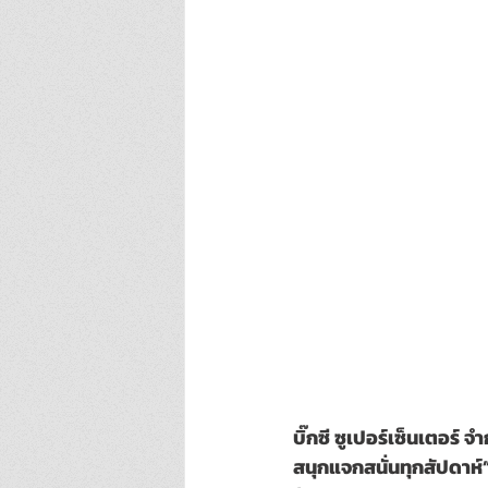
บิ๊กซี ซูเปอร์เซ็นเตอร์ จ
สนุกแจกสนั่นทุกสัปดาห์”