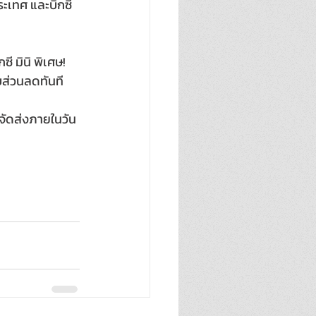
ระเทศ และบิ๊กซี 
ซี มินิ พิเศษ! 
บส่วนลดทันที
 จัดส่งภายในวัน 