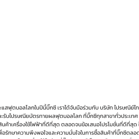
แสฟุตบอลโลกในปีนี้บิ๊กซี เราได้จับมือร่วมกับ บริษัท ไปรษณีย์ไ
ะรับไปรษณียบัตรทายผลฟุตบอลโลก ที่บิ๊กซีทุกสาขาทั่วประเทศ
ดสรรสินค้าเครื่องใช้ไฟฟ้าที่ดีที่สุด ตลอดจนข้อเสนอโปรโมชั่นที่ดีที่ส
พื่อรักษาความพึงพอใจและความมั่นใจในการซื้อสินค้าที่บิ๊กซีตลอดไ