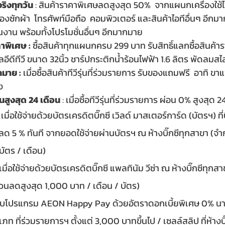
จริงทุกวัน
 : สินค้าราคาพิเศษลดสูงสุด 50%  จากแผนกเครื่องใช้
ครื่องซักผ้า  โทรศัพท์มือถือ  คอมพิวเตอร์ และสินค้าไอทีอื่นๆ อีก
นงาน พร้อมทั้งโปรโมชั่นอื่นๆ อีกมากมาย
คาพิเศษ : 
ซื้อสินค้าทุกแผนกครบ 299 บาท รับสิทธิ์แลกซื้อสินค้า
ดีทีวี ขนาด 32นิ้ว ชาร์ปกระติกน้ำร้อนไฟฟ้า 1.6 ลิตร พัดลมสไล
มาย : 
เมื่อซื้อสินค้าทีวีรุ่นที่ร่วมรายการ รับของแถมฟรี  อาทิ ข
ง
นสูงสุด 24 เดือน
 : เมื่อซื้อทีวีรุ่นที่ร่วมรายการ ผ่อน 0% สูงสุด 
มื่อใช้จ่ายด้วยบัตรเครดิตบิ๊กซี เวิลด์ มาสเตอร์การ์ด (บัตรฯ) ที่บิ
ลด 5 % ทันที จากยอดใช้จ่ายผ่านบัตรฯ ณ ห้างบิ๊กซีทุกสาขา (จ
บัตร / เดือน)
มื่อใช้จ่ายด้วยบัตรเครดิตบิ๊กซี แพลทินัม วีซ่า ณ ห้างบิ๊กซีทุกสา
่วนลดสูงสุด 1,000 บาท / เดือน / บัตร)
ับโปรแกรม AEON Happy Pay ด้วยอัตราดอกเบี้ยพิเศษ 0% นาน 
ภท ที่ร่วมรายการฯ ตั้งแต่ 3,000 บาทขึ้นไป / เซลล์สลิป ที่ห้างบิ๊