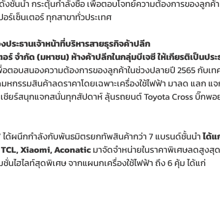
งชั้นนำ กระตุ้นกำลังซื้อ เพื่อตอบโจทย์ความต้องการของลูกค้า
 ซูเปอร์เซ็นเตอร์ ทุกสาขาทั่วประเทศ
งประธานเจ้าหน้าที่บริหารสายธุรกิจค้าปลีก
นเตอร์ จำกัด (มหาชน) ห้างค้าปลีกในกลุ่มบีเจซี ให้เกียรติเป็นประ
พื่อตอบสนองความต้องการของลูกค้าในช่วงปลายปี 2565 กับเท
จัดมหกรรมสินค้าลดราคาโดยเฉพาะเครื่องใช้ไฟฟ้า มาลด แลก แจก
เชียร์สนุกแจกสนั่นทุกสัปดาห์ ลุ้นรถยนต์ Toyota Cross บิ๊กพอย
”
 ได้ผนึกกำลังกับพันธมิตรยกทัพสินค้ากว่า 7 แบรนด์ชั้นนำ 
ได้แ
 TCL, Xiaomi, Aconatic 
มาจัดจำหน่ายในราคาพิเศษลดสูงสุด
ชั่นไฮไลท์สุดพิเศษ 
จากแผนกเครื่องใช้ไฟฟ้า ถึง 6 คุ้ม 
ได้แก่