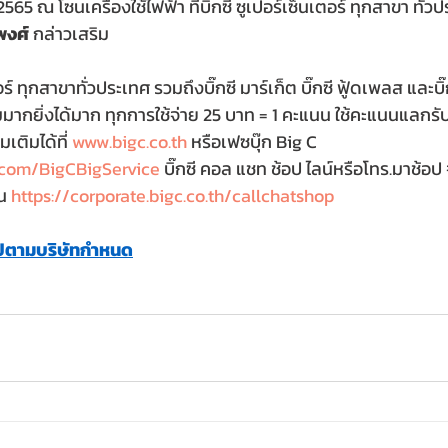
 2565 ณ โซนเครื่องใช้ไฟฟ้า ที่บิ๊กซี ซูเปอร์เซ็นเตอร์ ทุกสาขา ทั่วป
งศ์ 
กล่าวเสริม
ตอร์ ทุกสาขาทั่วประเทศ รวมถึงบิ๊กซี มาร์เก็ต บิ๊กซี ฟู้ดเพลส และบิ๊ก
สมมากยิ่งได้มาก ทุกการใช้จ่าย 25 บาท = 1 คะแนน ใช้คะแนนแลกรั
มเติมได้ที่ 
www.bigc.co.th
 หรือเฟซบุ๊ก Big C 
.com/BigCBigService
 บิ๊กซี คอล แชท ช้อป ไลน์หรือโทร.มาช้อป
น 
https://corporate.bigc.co.th/callchatshop
นไปตามบริษัทกำหนด