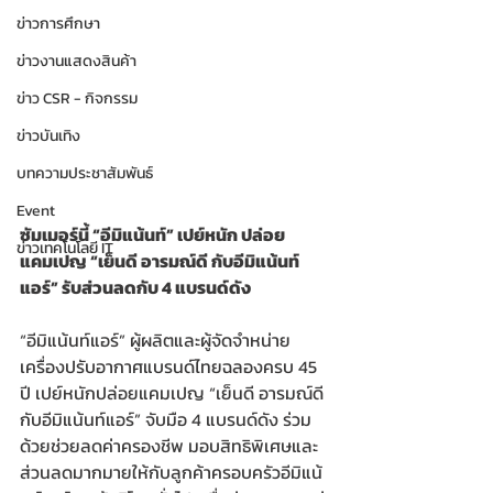
ข่าวการศึกษา
ข่าวงานแสดงสินค้า
ข่าว CSR - กิจกรรม
ข่าวบันเทิง
บทความประชาสัมพันธ์
Event
ซัมเมอร์นี้ “อีมิแน้นท์” เปย์หนัก ปล่อย
ข่าวเทคโนโลยี IT
แคมเปญ “เย็นดี อารมณ์ดี กับอีมิแน้นท์
แอร์” รับส่วนลดกับ 4 แบรนด์ดัง   
“อีมิแน้นท์แอร์” ผู้ผลิตและผู้จัดจำหน่าย
เครื่องปรับอากาศแบรนด์ไทยฉลองครบ 45 
ปี เปย์หนักปล่อยแคมเปญ “เย็นดี อารมณ์ดี 
กับอีมิแน้นท์แอร์” จับมือ 4 แบรนด์ดัง ร่วม
ด้วยช่วยลดค่าครองชีพ มอบสิทธิพิเศษและ
ส่วนลดมากมายให้กับลูกค้าครอบครัวอีมิแน้