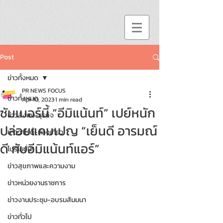
Post
ข่าวทั้งหมด
PR NEWS FOCUS
ข่าวทั้งหมด
Apr 10, 2023
1 min read
ซัมเมอร์นี้ “อีมิแน้นท์” เปย์หนัก
ข่าวสังคม-ธุรกิจ
ปล่อยแคมเปญ “เย็นดี อารมณ์
ข่าววาไรตี้-ท่องเที่ยว
ดี กับอีมิแน้นท์แอร์”
โปรโมชั่น!!
ข่าวสุขภาพและความงาม
ข่าวหน่วยงานราชการ
ข่าวงานประชุม-อบรมสัมมนา
ข่าวทั่วไป