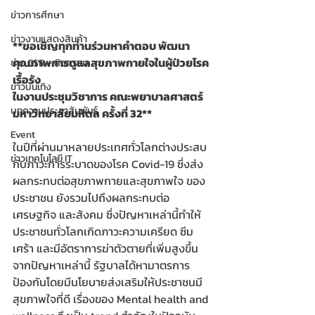
ข่าวการศึกษา
ข่าวงานแสดงสินค้า
**ขอเชิญทุกท่านร่วมหาคำตอบ พัฒนา 
คุณภาพการดูแลสุขภาพกายใจในผู้ป่วยโรค
ข่าว CSR - กิจกรรม
เรื้อรัง 
ข่าวบันเทิง
ในงานประชุมวิชาการ คณะพยาบาลศาสตร์ 
บทความประชาสัมพันธ์
มหาวิทยาลัยมหิดล ครั้งที่ 32**
Event
ในปีที่ผ่านมาหลายประเทศทั่วโลกต่างประสบ
ข่าวเทคโนโลยี IT
กับภาวะการระบาดของโรค Covid-19 ซึ่งส่ง
ผลกระทบต่อสุขภาพกายและสุขภาพใจ ของ
ประชาชน ยังรวมไปถึงผลกระทบต่อ 
เศรษฐกิจ และสังคม ซึ่งปัญหาเหล่านี้ทำให้
ประชาชนทั่วโลกเกิดภาวะความเครียด ซึม
เศร้า และมีอัตราการฆ่าตัวตายที่เพิ่มสูงขึ้น 
จากปัญหาเหล่านี้ รัฐบาลได้หามาตรการ
ป้องกันโดยมีนโยบายส่งเสริมให้ประชาชนมี
สุขภาพใจที่ดี เรื่องของ Mental health and 