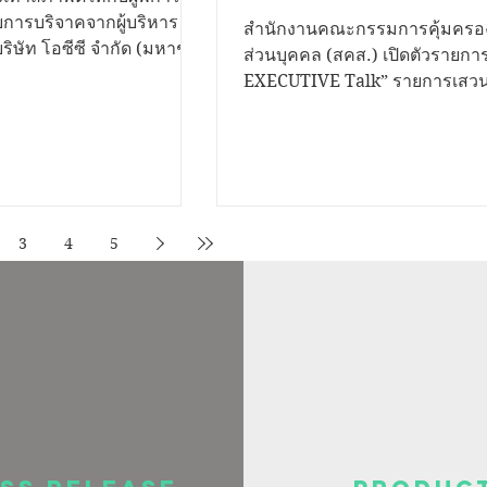
การสื่อสาร คุ้มครองคน
ารบริจาคจากผู้บริหาร
สำนักงานคณะกรรมการคุ้มครอง
ิษัท โอซีซี จำกัด (มหาชน)
จากภัยไซเบอร์
ส่วนบุคคล (สคส.) เปิดตัวรายก
ในโครงการ CSR โปรเจคพิเศษ
EXECUTIVE Talk” รายการเสวน
..ก้าวไปด้วยกัน” ซึ่งมี ณพัช
สาระรูปแบบใหม่ ถ่ายทอดสดผ่า
Facebook Live ที่เพจ สำนักงานคณะ
นตาบอดกรุงเทพมูลนิธิช่วย
กรรมการคุ้มครองข้อมูลส่วนบุค
งประเทศไทย ในพระบรม
เพื่อสื่อสารและให้ความรู้ด้านกา
จาก เมธาวี เพ็งมา ผู้
ข้อมูลส่วนบุคคลแก่ประชาชน ได้รู
รแผนกโฆษณา -
ของตน รู้เท่าทันข้อมูล ช่วยปกป
3
4
5
์ และทีมงาน CSR บริษัท โอ
คุ้มครองคนไทยจากภัยไซเบอร์ น
หาชน) รองเท้าดังกล่าวจะ
นทร์ อรวัฒนพันธุ์ ผู้อำนวยการสื
สะดวกสบายให้กับผู้พิการ
องค์กร สำนักงานคณะกรรมการค
..
ข้อมูลส่วนบุคคล (สคส.) หรือ P
ว่า “ในยุคที่ข้อมูลส่วนบุ