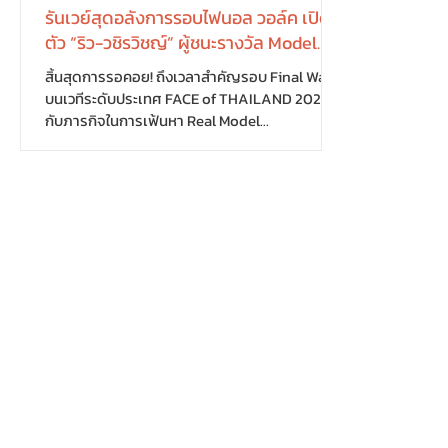
รันเวย์สุดอลังการรอบไฟนอล วอล์ค เปิด
ตัว “ริว-วชิรวิชญ์” ผู้ชนะรางวัล Model
Star Award 2025 พร้อมส่งตัวแทนไทย
สิ้นสุดการรอคอย! ถึงเวลาสำคัญรอบ Final Walk
ประชัน 25 ประเทศ บนเวทีประกวดระดับ
บนเวทีระดับประเทศ FACE of THAILAND 2025
เอเชียที่เกาหลีใต้
กับภารกิจในการเฟ้นหา Real Model...