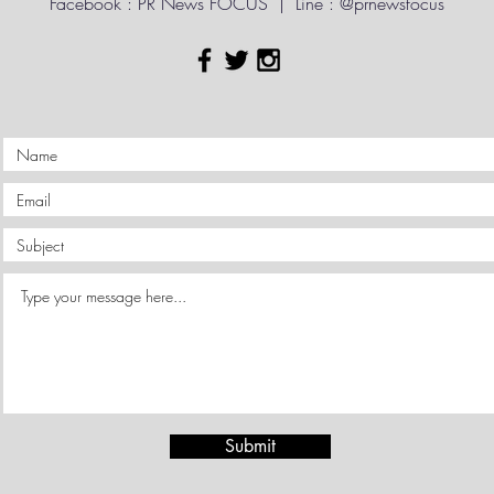
Facebook : PR News FOCUS | Line : @prnewsfocus
Submit