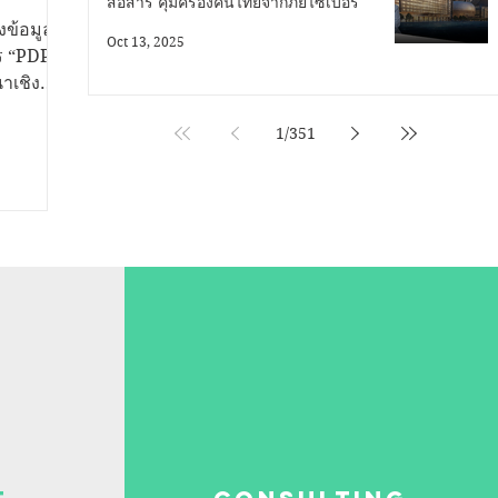
สื่อสาร คุ้มครองคนไทยจากภัยไซเบอร์
ไทย
ข้อมูล
Oct 13, 2025
าร “PDPC
าเชิง
น
1
/
351
คล - สคส
รคุ้มครอง
้สิทธิ
กป้อง
างสาววีริ
่อสาร
ุ้มครอง
DPC กล่าว