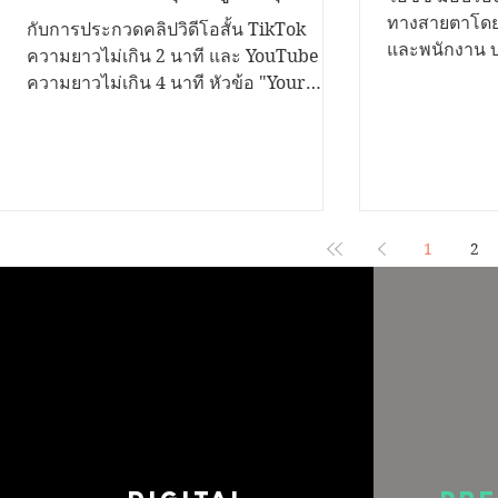
เรื่องราวดีๆอยากนำเสนอ...เรา
ทางสายตาโดยก
กับการประกวดคลิปวิดีโอสั้น TikTok
และพนักงาน บร
ขอเชิญชวนคุณมาระเบิดไอ
ความยาวไม่เกิน 2 นาที และ YouTube
กว่า 200 คู่ 
ความยาวไม่เกิน 4 นาที หัวข้อ "Your
เดีย...!
“ส่งต่อการให้.
Voice Matters สานพลังสร้างสุขสถาน
รนันท์ ลิ้มประเสริฐ ผู้ช่วยผู้อำนวยการ
ศึกษาด้วยธรรมนูญสุขภาพ" ชิงเงินรางวัล
โรงเรียนสอนค
รวมกว่า 200,000 บาท พร้อมโล่รองนายก
คนตาบอดแห่
รัฐมนตรี และใบประกาศเกียรติคุณ เปิดรับ
ราชินูปถัมภ์รับมอบ
ผลงานตั้งแต่วันนี้ ถึง 12 พฤศจิกายน 2568
ช่วยผู้จัดกา
ประเภทการประกวด 1. บนแพลตฟอร์ม
1
2
ประชาสัมพันธ
TikTok เงื่อนไข • กำลังศึกษาในระดับชั้น
ซีซี จำกัด (ม
มัธยมศึกษา และอุดมศึกษา • สมัครเป็น
ช่วยเพิ่มความ
บุคคล หรือทีมๆ ละไม่เกิน 4 คน • โพสต์
ทางสายตา ณ.
คลิปสั้นเป็นสาธารณะ ความยาวไม่เกิน 2
นาที • ใส่โลโก