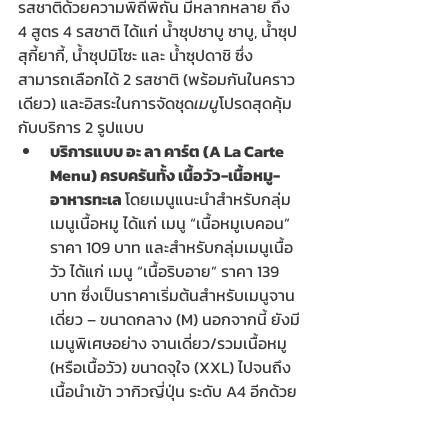
รสชาติด้วยความพิถีพิถัน มีหลากหลาย ถึง 
4 สูตร 4 รสชาติ ได้แก่ น้ำซุปชาบู ชาบู, น้ำซุป
สุกี้ยากี้, น้ำซุปมิโซะ และ น้ำซุปดาชิ ซึ่ง
สามารถเลือกได้ 2 รสชาติ (พร้อมกันในคราว
เดียว) และอิสระ
ในการจัดชุด
เมนู
โปรดสุดคุ้ม 
กับบริการ 2 รูปแบบ
บริการแบบ อะ ลา คาร์ต (A La Carte 
Menu) ครบครันทั้ง เนื้อวัว-เนื้อหมู-
อาหารทะเล 
โดยเมนูแนะนำสำหรับกลุ่ม
เมนูเนื้อหมู ได้แก่ เมนู “เนื้อหมูเบคอน” 
ราคา 109 บาท และสำหรับกลุ่มเมนูเนื้อ
วัว ได้แก่ เมนู “เนื้อริบอาย” ราคา 139 
บาท ซึ่งเป็นราคาเริ่มต้นสำหรับเมนูจาน
เดี่ยว – ขนาดกลาง (M) นอกจากนี้ ยังมี
เมนูพิเศษอย่าง จานเดี่ยว/รวมเนื้อหมู 
(หรือเนื้อวัว) ขนาดจุใจ (XXL) ไปจนถึง 
เนื้อนำเข้า วากิวญี่ปุ่น ระดับ A4 อีกด้วย