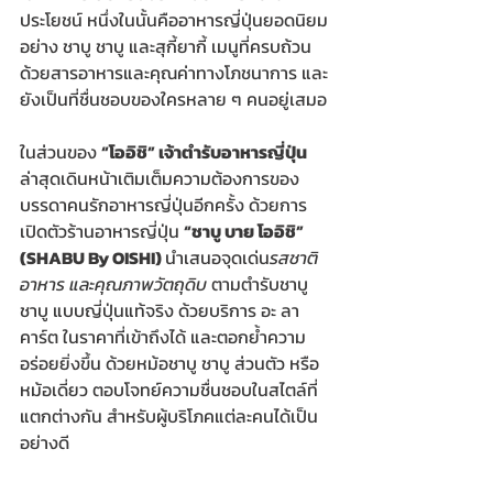
ประโยชน์ หนึ่งในนั้นคืออาหารญี่ปุ่นยอดนิยม
อย่าง ชาบู ชาบู และสุกี้ยากี้ เมนูที่ครบถ้วน
ด้วยสารอาหารและคุณค่าทางโภชนาการ และ
ยังเป็นที่ชื่นชอบของใครหลาย ๆ คนอยู่เสมอ
ในส่วนของ 
“โออิชิ” เจ้าตำรับอาหารญี่ปุ่น
ล่าสุดเดินหน้าเติมเต็มความต้องการของ
บรรดาคนรักอาหารญี่ปุ่นอีกครั้ง ด้วยการ
เปิดตัวร้านอาหารญี่ปุ่น 
“ชาบู บาย โออิชิ” 
(SHABU By OISHI) 
นำเสนอจุดเด่น
รสชาติ
อาหาร และคุณภาพวัตถุดิบ 
ตามตำรับชาบู 
ชาบู แบบญี่ปุ่นแท้จริง ด้วยบริการ อะ ลา 
คาร์ต ในราคาที่เข้าถึงได้ และตอกย้ำความ
อร่อยยิ่งขึ้น ด้วยหม้อชาบู ชาบู ส่วนตัว หรือ
หม้อเดี่ยว ตอบโจทย์ความชื่นชอบในสไตล์ที่
แตกต่างกัน สำหรับผู้บริโภคแต่ละคนได้เป็น
อย่างดี