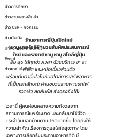
ข่าวการศึกษา
ข่าวงานแสดงสินค้า
ข่าว CSR - กิจกรรม
ข่าวบันเทิง
ร้านอาหารญี่ปุ่นเปิดใหม่
“ชาบู บาย โออิชิ” ชวนสัมผัสประสบการณ์
บทความประชาสัมพันธ์
ใหม่ ของรสชาติชาบู ชาบู สไตล์ญี่ปุ่น
Event
อิ่ม สุข ได้ทุกช่วงเวลา ด้วยบริการ อะ ลา 
คาร์ต และหม้อเดี่ยวส่วนตัว
ข่าวเทคโนโลยี IT
พร้อมตื่นตาตื่นใจไปกับสไตล์การเสิร์ฟอาหาร
ที่เป็นเอกลักษณ์ ผ่านขบวนสายพานรถไฟ 
รวดเร็ว ลดสัมผัส ส่งตรงถึงโต๊ะ
เวลานี้ ผู้คนผ่อนคลายความกังวลจาก
สถานการณ์แพร่ระบาด และกลับมาใช้ชีวิต
ประจำวันนอกบ้านตามปกติมากขึ้น โดยยังให้
ความสำคัญเรื่องการดูแลใส่ใจสุขภาพ โดย
เฉพาะการเลือกรับประทานอาหารที่ดี มี