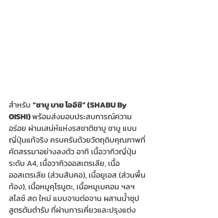
สำหรับ 
“ชาบู บาย โออิชิ” (SHABU By 
OISHI) 
พร้อม
ส่งมอบประสบการณ์ความ
อร่อย ผ่านเสน่ห์แห่งรสชาติชาบู ชาบู แบบ
ญี่ปุ่นแท้จริง ครบครันด้วยวัตถุดิบคุณภาพที่
คัดสรรมาอย่างลงตัว อาทิ เนื้อวากิวญี่ปุ่น 
ระดับ A4, เนื้อวากิวออสเตรเลีย, เนื้อ
ออสเตรเลีย (ส่วนสันคอ), เนื้อยูเอส (ส่วนพื้น
ท้อง), เนื้อหมูคุโรบูตะ, เนื้อหมูเบคอน ฯลฯ 
สไลซ์ สด ใหม่ แบบจานต่อจาน ผสานน้ำซุป
สูตรต้นตำรับ ที่ผ่านการเคี่ยวและปรุงแต่ง