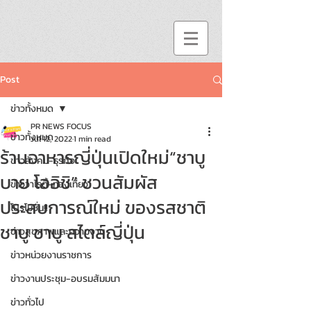
Post
ข่าวทั้งหมด
PR NEWS FOCUS
ข่าวทั้งหมด
Jul 12, 2022
1 min read
ร้านอาหารญี่ปุ่นเปิดใหม่“ชาบู
ข่าวสังคม-ธุรกิจ
บาย โออิชิ” ชวนสัมผัส
ข่าววาไรตี้-ท่องเที่ยว
ประสบการณ์ใหม่ ของรสชาติ
โปรโมชั่น!!
ชาบู ชาบู สไตล์ญี่ปุ่น
ข่าวสุขภาพและความงาม
ข่าวหน่วยงานราชการ
ข่าวงานประชุม-อบรมสัมมนา
ข่าวทั่วไป