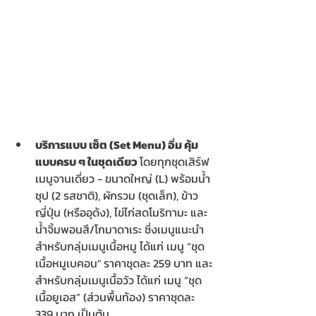
บริการแบบ เซ็ต (Set Menu) อิ่ม คุ้ม 
แบบครบ ๆ ในชุดเดียว 
โดยทุกชุดเสิร์ฟ
เมนูจานเดี่ยว - ขนาดใหญ่ (L) พร้อมน้ำ
ซุป (2 รสชาติ), ผักรวม (ชุดเล็ก), ข้าว
ญี่ปุ่น (หรืออุด้ง), ไข่ไก่สดโมริทามะ และ
น้ำจิ้มพอนสึ/โกมาดาเระ ซึ่งเมนูแนะนำ
สำหรับกลุ่มเมนูเนื้อหมู ได้แก่ เมนู “ชุด
เนื้อหมูเบคอน”
ราคาชุดละ 259 บาท และ
สำหรับกลุ่มเมนูเนื้อวัว ได้แก่ เมนู “ชุด
เนื้อยูเอส” (ส่วนพื้นท้อง) ราคาชุดละ 
339 บาท เป็นต้น