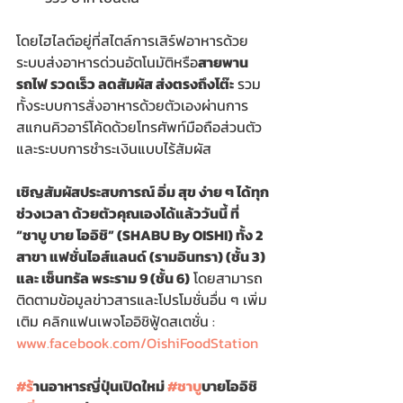
โดยไฮไลต์อยู่ที่สไตล์การเสิร์ฟอาหารด้วย
ระบบส่งอาหารด่วนอัตโนมัติหรือ
สายพาน
รถไฟ รวดเร็ว ลดสัมผัส ส่งตรงถึงโต๊ะ
 รวม
ทั้งระบบการสั่งอาหารด้วยตัวเองผ่านการ
สแกนคิวอาร์โค้ดด้วยโทรศัพท์มือถือส่วนตัว
และระบบการชำระเงินแบบไร้สัมผัส
เชิญสัมผัสประสบการณ์ อิ่ม สุข ง่าย ๆ ได้ทุก
ช่วงเวลา ด้วยตัวคุณเองได้แล้ววันนี้ ที่ 
“ชาบู บาย โออิชิ” (SHABU By OISHI) ทั้ง 2 
สาขา แฟชั่นไอส์แลนด์ (รามอินทรา) (ชั้น 3) 
และ เซ็นทรัล พระราม 9 (ชั้น 6)
 โดยสามารถ
ติดตามข้อมูลข่าวสารและโปรโมชั่นอื่น ๆ เพิ่ม
เติม คลิกแฟนเพจโออิชิฟู้ดสเตชั่น : 
www.facebook.com/OishiFoodStation
#ร
้านอาหารญี่ปุ่นเปิดใหม่ 
#ชาบ
ูบายโออิชิ 