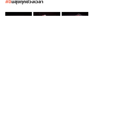
#อ
ิ่มสุขทุกช่วงเวลา
ข่าวประชาสัมพันธ์
SHABU By OISHI
ข่าววาไรตี้-ท่องเที่ยว
Recent Posts
See All