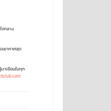
ู่ใจกลาง
บรรยากาศสุด
้มาเยือนในทุก
htclub.com