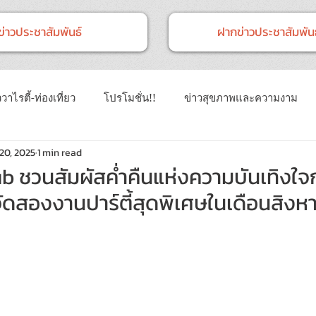
ข่าวประชาสัมพันธ์
ฝากข่าวประชาสัมพันธ
วาไรตี้-ท่องเที่ยว
โปรโมชั่น!!
ข่าวสุขภาพและความงาม
20, 2025
1 min read
าวทั่วไป
ข่าวการศึกษา
ข่าวงานแสดงสินค้า
ข่าว CSR 
b ชวนสัมผัสค่ำคืนแห่งความบันเทิงใ
จัดสองงานปาร์ตี้สุดพิเศษในเดือนสิงหา
นธ์
Event
ข่าวเทคโนโลยี IT