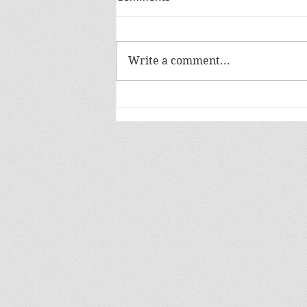
Write a comment...
โออิชิ ราเมน ชวนลองเมนูใหม่ “รา
เมนสุกี้ผัดแห้ง” อร่อย...เต็ม
รสชาติสุกี้ผัดแห้งจริง ๆ