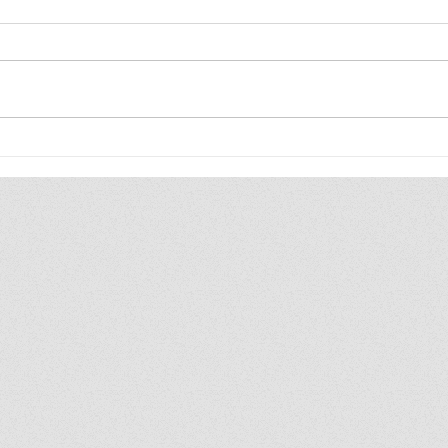
นัท วอล์คเกอร์ พาวอล์ค: เที่ยวชม
Hua Hi
เมืองเก่า สัมผัสเสน่ห์ยามเย็นริม
(ครั้งที่
ถนนพระอาทิตย์