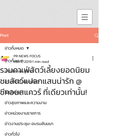
Post
ข่าวทั้งหมด
PR NEWS FOCUS
ข่าวทั้งหมด
Mar 7, 2019
1 min read
รวมคาเฟ่สัตว์เลี้ยงยอดนิยม
ข่าวสังคม-ธุรกิจ
ชมสัตว์แปลกแสนน่ารัก @
ข่าววาไรตี้-ท่องเที่ยว
ซีคอนสแควร์ ที่เดียวเท่านั้น!
โปรโมชั่น!!
ข่าวสุขภาพและความงาม
ข่าวหน่วยงานราชการ
ข่าวงานประชุม-อบรมสัมมนา
ข่าวทั่วไป