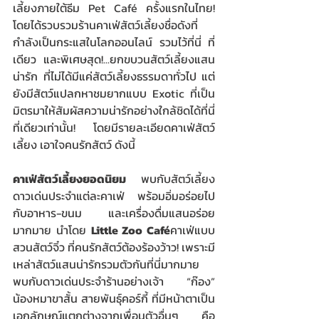
เลี้ยงภายใต้ธีม Pet Café ครั้งแรกในไทย! 
โดยได้รวบรวมร้านคาเฟ่สัตว์เลี้ยงชื่อดังที่
กำลังเป็นกระแสในโลกออนไลน์ รวมไว้ที่นี่ ที่
เดียว และพิเศษสุด!...ยกขบวนสัตว์เลี้ยงแสน
น่ารัก ที่ไม่ได้มีแค่สัตว์เลี้ยงธรรมดาทั่วไป แต่
ยังมีสัตว์แปลกหาชมยากแบบ Exotic ที่เป็น
มิตรมาให้สัมผัสความน่ารักอย่างใกล้ชิดได้ที่นี่ 
ที่เดียวเท่านั้น! โดยมีรายละเอียดคาเฟ่สัตว์
เลี้ยง เอาใจคนรักสัตว์ ดังนี้ 
คาเฟ่สัตว์เลี้ยงยอดนิยม
 พบกับสัตว์เลี้ยง
ดาวเด่นประจำแต่ละคาเฟ่ พร้อมอิ่มอร่อยไป
กับอาหาร-ขนม และเครื่องดื่มแสนอร่อย
มากมาย นำโดย 
Little Zoo Café
คาเฟ่แบบ
สวนสัตว์จิ๋ว ที่คนรักสัตว์ต้องร้องว้าว! เพราะมี
เหล่าสัตว์แสนน่ารักรวมตัวกันที่นี่มากมาย 
พบกับดาวเด่นประจำร้านอย่างเจ้า “ก๊อง” 
น้องหมาขาสั้น สายพันธุ์คอร์กี้ ที่มีหน้าตาเป็น
เอกลักษณ์แตกต่างจากเพื่อนตัวอื่นๆ คือ 