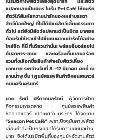
เนรมิตคาเฟ่สัตว์เลี้ยงสุดน่ารัก และสัตว์
แปลกแสนเป็นมิตร ในธีม Pet Café ให้คนรัก
สัตว์ได้สัมผัสความน่ารักของเหล่าบรรดา
สัตว์น้อยใหญ่ ที่ไม่ได้มีแค่สัตว์เลี้ยงธรรมดา
ทั่วไป แต่ยังมีสัตว์แปลกแต่เป็นมิตร มาคอย
ต้อนรับให้เราเข้าไปชื่นชมความน่ารักได้อย่าง
ใกล้ชิด ที่นี่ ที่เดียวเท่านั้น! พร้อมอิ่มอร่อยไป
กับอาหาร-ขนม และเครื่องดื่มแสนอร่อย 
รวมทั้งเลือกซื้อสินค้าสำหรับสัตว์เลี้ยง
มากมาย ระหว่างวันที่ 8 –17 มีนาคม ศกนี้ ณ 
ลานน้ำพุ ชั้น 1 ศูนย์สรรพสินค้าซีคอนสแควร์ 
ถนนศรีนครินทร์
นาง รัชนี ปรีดากมลรัตน์
 ผู้จัดการฝ่าย
กิจกรรมการตลาด ศูนย์สรรพสินค้า
ซีคอนสแควร์ เปิดเผยว่า บริษัทฯ ได้จัดงาน 
“Seacon Pet Café”
 เพราะปัจจุบันคาเฟ่สัตว์
เลี้ยงกำลังเป็นกระแสที่ได้รับความนิยมอย่าง
มาก จึงได้เนรมิตพื้นที่ของศูนย์ฯจัดงานสัตว์