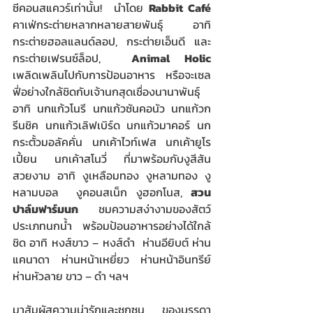
ซีคอนสแควร์เท่านั้น!  นำโดย 
Rabbit Café
คาเฟ่กระต่ายหลากหลายสายพันธุ์ อาทิ 
กระต่ายฮอลแลนด์ลอป, กระต่ายเอ็นดี และ 
กระต่ายเฟรนซ์ล็อป,  
Animal Holic
เพลิดเพลินไปกับการป้อนอาหาร หรือจะเซล
ฟี่อย่างใกล้ชิดกับเจ้านกสุดเชื่องนานาพันธุ์ 
อาทิ นกแก้วโนรี นกแก้วซันคอนัว นกแก้วก
รีนชิค นกแก้วเลิฟเบิร์ด นกแก้วมาคอร์ นก
กระตั้วมอลัคคั่น นกเค้าไวท์เฟส นกเค้ายูโร
เปี้ยน นกเค้าสโนวี่ ที่มาพร้อมกับงูสีสัน
สวยงาม อาทิ งูเหลือมทอง งูหลามทอง งู
หลามบอล  งูคอนสเน็ก งูฮอกโนส, 
สวน
ปาล์มฟาร์มนก
 ชมความสง่างามของสัตว์
ประเภทนกน้ำ พร้อมป้อนอาหารอย่างได้ใกล้
ชิด อาทิ หงส์ขาว – หงส์ดำ  ห่านอียิบต์ ห่าน
แคนาดา ห่านหน้าเหยี่ยว ห่านหน้าอินทรีย์ 
ห่านหัวลาย ขาว – ดำ ฯลฯ
มาสัมผัสความน่ารักและซุกซน ของบรรดา