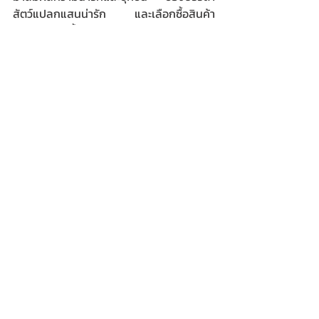
สัตว์แปลกแสนน่ารัก และเลือกซื้อสินค้า
สำหรับสัตว์เลี้ยงมากมาย ในงาน 
“Seacon 
Pet Café” ระหว่างวันที่ 8-17 มีนาคม 2562 
ณ ลานน้ำพุ ชั้น
1
ศูนย์สรรพสินค้า
ซีคอนสแควร์
สอบถามข้อมูลเพิ่มเติม 
โทร.02-721-8888 หรือ 
www.seaconsquare.com
,  
www.facebook.com/SeaconSquareFanP
age
, Instagram: seaconsquare,  
Line:@seaconsquare
ข่าววาไรตี้-ท่องเที่ยว
Recent Posts
See All