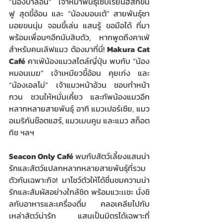
“น้องบาลอน” เจ้าหมาพันธุ์ไซบีเรียนฮัสกี้ขน
ฟู สุดขี้อ้อน และ “น้องมอนเต้” สายพันธุ์ซา
มอยขนนุ่ม จอมขี้เล่น แสนรู้ ขอมือได้ ที่มา
พร้อมเพื่อนๆอีกนับสิบตัว, หากพูดถึงคาเฟ่
สำหรับคนเลิฟแมว ต้องมาที่นี่! 
Makura Cat 
Café
 คาเฟ่น้องแมวสไตล์ญี่ปุ่น พบกับ “น้อง
หมอนเมฆ” เจ้าเหมียวขี้อ้อน คุยเก่ง และ 
“น้องเอลโม่” เจ้าแมวหน้าอ้วน ชอบทำหน้า
กวน ชวนให้หมั่นเคี้ยว และทัพน้องแมวอีก
หลากหลายสายพันธุ์ อาทิ แมวเปอร์เซีย, แมว
อเมริกันช๊อตแฮร์, แมวเมนคูน และแมว สก็อต
ทิช ฯลฯ
Seacon Only Café
 พบกับสัตว์เลี้ยงแสนน่า
รักและสัตว์แปลกหลากหลายสายพันธุ์ที่รวม
ตัวกันเฉพาะกิจ! มาโชว์ตัวให้ได้ชื่นชมความน่า
รักและสัมผัสอย่างใกล้ชิด พร้อมแวะเเชะ นั่งชิ
ลกับอาหารและเครื่องดื่ม คลอเคลียไปกับ
เหล่าสัตว์น่ารัก แสนเป็นมิตรได้เฉพาะที่