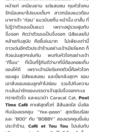
หน้าแก่ เหนียงยาน แต่แสนซน กุมหัวใจคน
รักน้องหมาไปแบบเต็มๆ สาวกน้องแมวต้อง
มาหาเจ้า “ท่อน” แมวมันชกิ้น หน้าบึ้ง ขาสั้น ที่
ไม่รู้ว่าตัวเองเป็นแมว เพราะอยู่รวมฝูงกับ
จิ้งจอก คิดว่าตัวเองเป็นจิ้งจอก นิสัยเลยไป
คล้ายกับสุนัข คือขี้เล่นมาก  ไม่เพียงเท่านี้ 
ดาวเด่นอีกตัวประจำร้านอย่างเจ้าเมียร์แคต ก็
คิวแน่นสุดๆเช่นกัน พบกับหัวโจกอย่างเจ้า 
“ทีโมน“ ที่เป็นที่รู้กันดีว่ามาที่นี่ต้องคอยเก็บ
ของให้ดี เพราะเจ้าเมียร์แคตตัวนี้คือหัวโจก
ของฝูง นิสัยแสนซน และขี้แกล้งสุดๆ ชอบ
เอาสิ่งของของลูกค้าไปซ่อน รวมไปถึงความ
ทะเล้นน่ารักของบรรดาเจ้าสุนัขจิ้งจอกทะเล
ทรายตัวจิ๋ว และแมวป่า Caracal Cat, 
Pool 
Time Café
 คาเฟ่สุดคิ้วท์ สีสันสดใส นั่งชิล
กับน้องแรคคูน “Yee-poon” สุดเรียบร้อย 
และ “BOO” กับ “BOBBY” สองแรคคูนขี้เล่น
ประจำร้าน, 
Café et Tou Tou
 ไปเล่นกับ 