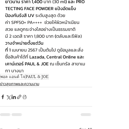
ยาวนาน ราคา 1,400 
บาท (30 
ml
)
 และ 
PRO
TECTING FACE POWDER 
แป้งอัดแข็ง
ป้องกันรังสี UV 
ระดับสูงสุด ด้วย
ค่า SPF50+ PA++++  ช่วยให้ผิวหน้าเนียน
สวย แลดูกระจ่างใสอย่างเป็นธรรมชาติ 
มี 2 เฉดสี ราคา 1,800 บาท 
(
ตลับและรีฟิล) 
วางจำหน่ายตั้งแต่วัน
ที่ 1 
เมษายน 2567 เป็นต้นไป ดูข้อมูลและสั่ง
ซื้อสินค้าได้ที่ 
Lazada
, 
Central Online 
และ
เคาน์เตอร์ PAUL & JOE 
ณ เซ็นทรัล สาขาเม
กา บางนา
พอล แอนด์ โจ
PAUL & JOE
ข่าวสุขภาพและความงาม