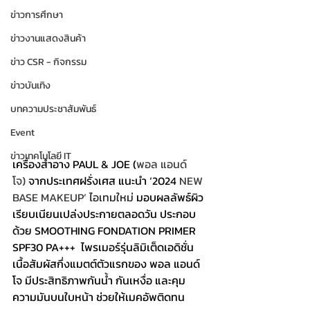
ข่าวการศึกษา
ข่าวงานแสดงสินค้า
ข่าว CSR - กิจกรรม
ข่าวบันเทิง
บทความประชาสัมพันธ์
Event
ข่าวเทคโนโลยี IT
เครื่องสำอาง PAUL & JOE (
พอล แอนด์ 
โจ)
 จากประเทศฝรั่งเศส แนะนำ 
‘2024 
NEW 
BASE MAKEUP’ 
ไอเทมใหม่ 
มอบผลลัพธ์ผิว
เรียบเนียนเปล่งประกายตลอดวัน ประกอบ
ด้วย
SMOOTHING FONDATION PRIMER 
SPF30 PA+++
  ไพรเมอร์รุ่นลิมิเต็ดเอดิชั่น 
เนื้อสัมผัสกึ่งแมตต์ตัวแรกของ พอล แอนด์ 
โจ มีประสิทธิภาพกันน้ำ กันเหงื่อ และคุม
ความมันบนใบหน้า ช่วยให้เมคอัพติดทน