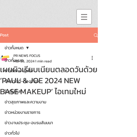
Post
ข่าวทั้งหมด
PR NEWS FOCUS
ข่าวทั้งหมด
Mar 26, 2024
1 min read
เผยผิวเรียบเนียนตลอดวันด้วย
ข่าวสังคม-ธุรกิจ
‘PAUL & JOE 2024 NEW
ข่าววาไรตี้-ท่องเที่ยว
BASE MAKEUP’ ไอเทมใหม่
โปรโมชั่น!!
ข่าวสุขภาพและความงาม
ข่าวหน่วยงานราชการ
ข่าวงานประชุม-อบรมสัมมนา
ข่าวทั่วไป