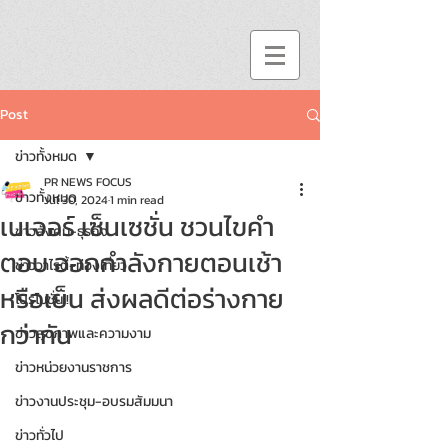
Post
ข่าวทั้งหมด
PR NEWS FOCUS
ข่าวทั้งหมด
Jul 30, 2024
1 min read
เนเจอร์ เซ็นเซชั่น ชวนไขคำ
ข่าวสังคม-ธุรกิจ
ตอบ ออกกำลังกายตอนเช้า
ข่าววาไรตี้-ท่องเที่ยว
หรือเย็น ส่งผลดีต่อร่างกาย
โปรโมชั่น!!
กว่ากัน
ข่าวสุขภาพและความงาม
ข่าวหน่วยงานราชการ
ข่าวงานประชุม-อบรมสัมมนา
ข่าวทั่วไป