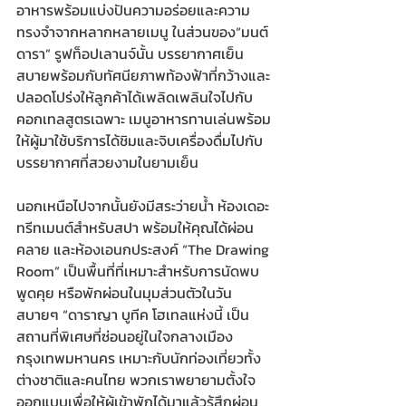
อาหารพร้อมแบ่งปันความอร่อยและความ
ทรงจำจากหลากหลายเมนู ในส่วนของ“มนต์ 
ดารา” รูฟท็อปเลานจ์นั้น บรรยากาศเย็น
สบายพร้อมกับทัศนียภาพท้องฟ้าที่กว้างและ
ปลอดโปร่งให้ลูกค้าได้เพลิดเพลินใจไปกับ
คอกเทลสูตรเฉพาะ เมนูอาหารทานเล่นพร้อม
ให้ผู้มาใช้บริการได้ชิมและจิบเครื่องดื่มไปกับ
บรรยากาศที่สวยงามในยามเย็น
นอกเหนือไปจากนั้นยังมีสระว่ายน้ำ ห้องเดอะ
ทรีทเมนต์สำหรับสปา พร้อมให้คุณได้ผ่อน
คลาย และห้องเอนกประสงค์ “The Drawing 
Room” เป็นพื้นที่ที่เหมาะสำหรับการนัดพบ 
พูดคุย หรือพักผ่อนในมุมส่วนตัวในวัน
สบายๆ “ดาราญา บูทีค โฮเทลแห่งนี้ เป็น
สถานที่พิเศษที่ซ่อนอยู่ในใจกลางเมือง
กรุงเทพมหานคร เหมาะกับนักท่องเที่ยวทั้ง
ต่างชาติและคนไทย พวกเราพยายามตั้งใจ
ออกแบบเพื่อให้ผู้เข้าพักได้มาแล้วรู้สึกผ่อน