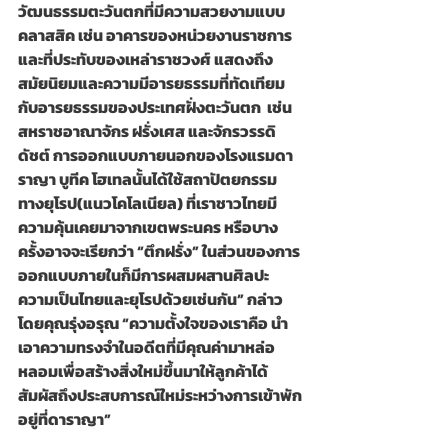
วัฒนธรรมตะวันตกที่มีความสวยงามแบบ
คลาสสิค เช่น อาคารของหน่วยงานราชการ
และที่ประทับของเหล่าราชวงศ์ แสดงถึง
สมัยนิยมและความมีอารยธรรมที่ทัดเทียม
กับอารยธรรมของประเทศฝั่งตะวันตก  เช่น 
สหราชอาณาจักร ฝรั่งเศส และจักรวรรดิ
ดัชต์ การออกแบบภายนอกของโรงแรมดา
ราญา บูทีค โฮเทลนั้นได้ใช้สถาปัตยกรรม
ทางยุโรป(แนวโคโลเนียล) ที่เราชาวไทยมี
ความคุ้นเคยมาจากเขตพระนคร หรือบาง
ครั้งอาจจะเรียกว่า “ตึกฝรั่ง” ในส่วนของการ
ออกแบบภายในก็มีการผสมผสานศิลปะ
ความเป็นไทยและยุโรปด้วยเช่นกัน” กล่าว
โดยคุณรุ่งอรุณ “ความตั้งใจของเราคือ นำ
เอาความทรงจำในอดีตที่มีคุณค่ามาหล่อ
หลอมเพื่อสร้างสิ่งใหม่ขึ้นมาให้ลูกค้าได้
สัมผัสถึงประสบการณ์ใหม่ระหว่างการเข้าพัก
อยู่ที่ดาราญา”