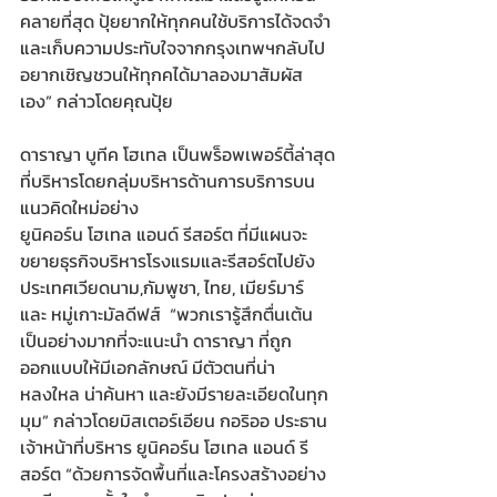
คลายที่สุด ปุ้ยยากให้ทุกคนใช้บริการได้จดจำ
และเก็บความประทับใจจากกรุงเทพฯกลับไป 
อยากเชิญชวนให้ทุกคได้มาลองมาสัมผัส
เอง” กล่าวโดยคุณปุ้ย
ดาราญา บูทีค โฮเทล เป็นพร็อพเพอร์ตี้ล่าสุด
ที่บริหารโดยกลุ่มบริหารด้านการบริการบน
แนวคิดใหม่อย่าง 
ยูนิคอร์น โฮเทล แอนด์ รีสอร์ต ที่มีแผนจะ
ขยายธุรกิจบริหารโรงแรมและรีสอร์ตไปยัง
ประเทศเวียดนาม,กัมพูชา, ไทย, เมียร์มาร์ 
และ หมู่เกาะมัลดีฟส์  “พวกเรารู้สึกตื่นเต้น
เป็นอย่างมากที่จะแนะนำ ดาราญา ที่ถูก
ออกแบบให้มีเอกลักษณ์ มีตัวตนที่น่า
หลงใหล น่าค้นหา และยังมีรายละเอียดในทุก
มุม” กล่าวโดยมิสเตอร์เอียน กอริออ ประธาน
เจ้าหน้าที่บริหาร ยูนิคอร์น โฮเทล แอนด์ รี
สอร์ต “ด้วยการจัดพื้นที่และโครงสร้างอย่าง