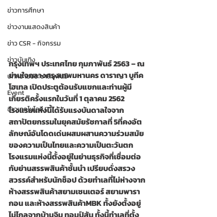
ข่าวการศึกษา
ข่าวงานแสดงสินค้า
ข่าว CSR - กิจกรรม
ข่าวบันเทิง
กรุงเทพฯ ประเทศไทย กุมภาพันธ์ 2563 – ณ 
ย่านใจกลางกรุงเทพมหานคร ดาราญา บูทีค 
บทความประชาสัมพันธ์
โฮเทล เปิดประตูต้อนรับแขกและท่านผู้มี
Event
เกียรติครั้งแรกในวันที่ 1 ตุลาคม 2562 
โรงแรมแห่งนี้ได้รับแรงบันดาลใจจาก
ข่าวเทคโนโลยี IT
สถาปัตยกรรมในยุคสมัยรัชกาลที่ 5ที่คงอัต
ลักษณ์อันโดดเด่นผสมผสานความร่วมสมัย
ของความเป็นไทยและความเป็นตะวันตก 
โรงแรมแห่งนี้ตั้งอยู่ในย่านธุรกิจที่เชื่อมต่อ
กับย่านสรรพสินค้าชั้นนำ เปรียบดั่งสรวง
สวรรค์สำหรับนักช็อป ด้วยทำเลที่ไม่ห่างจาก
ห้างสรรพสินค้าสยามเซนเตอร์ สยามพารา
กอน และห้างสรรพสินค้าMBK ทั้งยังตั้งอยู่
ไม่ไกลจากบ้านจิม ทอมป์สัน ทั้งนี้ทำเลที่ตั้ง