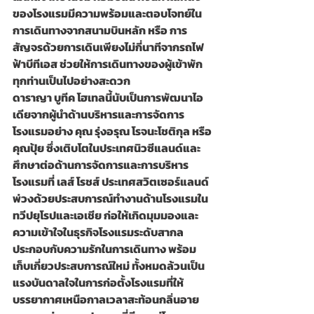
ของโรงแรมมีความพร้อมและตอบโจทย์ใน
การเดินทางจากสนามบินหลัก หรือ การ
สัญจรด้วยการเดินเพียงไม่กี่นาทีจากรถไฟ
ฟ้าบีทีเอส ช่วยให้การเดินทางของผู้เข้าพัก
ทุกท่านเป็นไปอย่างสะดวก
ดาราญา บูทีค โฮเทลนี้นับเป็นการพัฒนาไอ
เดียจากผู้นำด้านบริหารและการจัดการ
โรงแรมอย่าง คุณ รุ่งอรุณ โรจนะโชติกุล หรือ
คุณปุ้ย ซึ่งเติบโตในประเทศนิวซีแลนด์และ
ศึกษาต่อด้านการจัดการและการบริหาร
โรงแรมที่ เลส์ โรชส์ ประเทศสวิตเซอร์แลนด์ 
พ่วงด้วยประสบการณ์ทำงานด้านโรงแรมใน
ทวีปยุโรปและเอเชีย ก่อให้เกิดมุมมองและ
ความเข้าใจในธุรกิจโรงแรมระดับสากล 
ประกอบกับความรักในการเดินทาง พร้อม
เก็บเกี่ยวประสบการณ์ใหม่ ทั้งหมดล้วนเป็น
แรงบันดาลใจในการก่อตั้งโรงแรมที่ให้
บรรยากาศเหนือกาลเวลาสะท้อนกลิ่นอาย