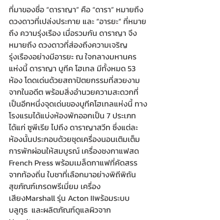
ที่มาของชื่อ “ดาราญา” คือ “ดารา” หมายถึง 
ดวงดาวที่เปล่งประกาย และ “อารยะ“ ที่หมาย
ถึง ความรุ่งเรือง เมื่อรวมกัน ดาราญา จึง
หมายถึง ดวงดาวที่ส่องถึงความเจริญ
รุ่งเรืองอย่างมีอารยะ ณ ใจกลางมหานคร
แห่งนี้ ดาราญา บูทีค โฮเทล มีทั้งหมด 53 
ห้อง โดดเด่นด้วยสถาปัตยกรรมที่สวยงาม
จากในอดีต พร้อมสิ่งอำนวยความสะดวกที่
เป็นอีกหนึ่งจุดเด่นของบูทีคโฮเทลแห่งนี้ ทาง
โรงแรมได้แบ่งห้องพักออกเป็น 7 ประเภท
ได้แก่ ซูพีเรีย ไปถึง ดาราญาสวีท ซึ่งแต่ละ
ห้องนั้นประกอบด้วยชุดเครื่องนอนเติมเต็ม
การพักผ่อนให้สมบูรณ์ เครื่องชงกาแฟสด 
French Press พร้อมเมล็ดกาแฟที่คัดสรร
จากท้องถิ่น ใบชาที่เลือกมาอย่างพิถีพิถัน 
สุขภัณฑ์เกรดพรีเมี่ยม เครื่อง
เสียงMarshall รุ่น Acton IIพร้อมระบบ
บลูทูธ  และผลิตภัณฑ์ดูแลผิวจาก 