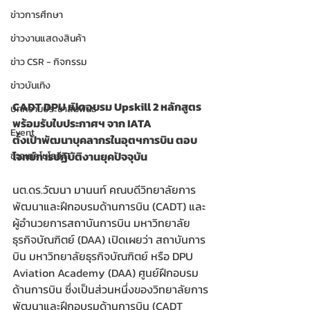
ข่าวการศึกษา
ข่าวงานแสดงสินค้า
ข่าว CSR - กิจกรรม
ข่าวบันเทิง
CADT DPU เปิดอบรม Upskill 2 หลักสูตร 
บทความประชาสัมพันธ์
พร้อมรับใบประกาศฯ จาก IATA
Event
ตั้งเป้าพัฒนาบุคลากรในอุตฯการบิน ตอบ
โจทย์การปฏิบัติงานยุคปัจจุบัน
ข่าวเทคโนโลยี IT
นต.ดร.วัฒนา มานนท์ คณบดีวิทยาลัยการ
พัฒนาและฝึกอบรมด้านการบิน (CADT) และ
ผู้อำนวยการสถาบันการบิน มหาวิทยาลัย
ธุรกิจบัณฑิตย์ (DAA) เปิดเผยว่า สถาบันการ
บิน มหาวิทยาลัยธุรกิจบัณฑิตย์ หรือ DPU 
Aviation Academy (DAA) ศูนย์ฝึกอบรม
ด้านการบิน ซึ่งเป็นส่วนหนึ่งของวิทยาลัยการ
พัฒนาและฝึกอบรมด้านการบิน (CADT 