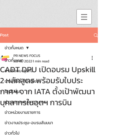
Post
ข่าวทั้งหมด
PR NEWS FOCUS
ข่าวทั้งหมด
Jul 18, 2022
1 min read
CADT DPU เปิดอบรม Upskill
ข่าวสังคม-ธุรกิจ
2 หลักสูตร พร้อมรับใบประ
ข่าววาไรตี้-ท่องเที่ยว
กาศฯ จาก IATA ตั้งเป้าพัฒนา
โปรโมชั่น!!
บุคลากรในอุตฯ การบิน
ข่าวสุขภาพและความงาม
ข่าวหน่วยงานราชการ
ข่าวงานประชุม-อบรมสัมมนา
ข่าวทั่วไป