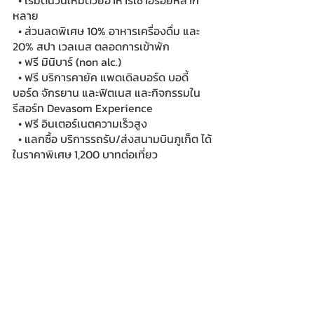
  • เริ่มต้นวันใหม่ด้วยอาหารเช้าอร่อยหลาก
หลาย
  • ส่วนลดพิเศษ 10% อาหารเครื่องดื่ม และ 
20% สปา เวลเนส ตลอดการเข้าพัก
  • ฟรี มินิบาร์ (non alc.)
  • ฟรี บริการคายัค แพดเดิลบอร์ด บอดี้
บอร์ด จักรยาน และฟิตเนส และกิจกรรมใน
รีสอร์ท Devasom Experience
  • ฟรี อินเตอร์เนตความเร็วสูง
  • แลกซื้อ บริการรถรับ/ส่งสนามบินภูเก็ต ได้
ในราคาพิเศษ 1,200 บาทต่อเที่ยว