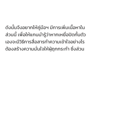
ดังนั้นจึงอยากให้คู่มือฯ มีการเพิ่มเนื้อหาใน
ส่วนนี้ เพื่อให้แกนนำรู้ว่าหากเหยื่อปิดกั้นตัว
เองจะมีวิธีการสื่อสารทำความเข้าใจอย่างไร 
ต้องสร้างความมั่นใจให้ผู้ถูกกระทำ ซึ่งส่วน
ใหญ่เป็นผู้หญิงได้รู้ว่า ตัวเขาเองจะปลอดภัย 
สามีของเขาจะปลอดภัย และต้องรู้จักวิธีการ
สื่อสาร ช่วยเหลือ เพื่อให้ผู้หญิงหรือเหยื่อ
สร้างคุณค่า ดึงศักยภาพ ดึงพลังที่มีออกมา
เพื่อป้องป้องคุ้มครองตัวเอง โดยอาจจะมีการ
ยกตัวอย่างเหยื่อที่สร้างพลังให้กับตัวเองจน
สามารถหลุดพ้นจากวงจรของการใช้ความ
รุนแรงได้ เป็นต้น  
ขณะที่ “นางนัยนา ยลจอหอ” ประธานชุมชน
วัดสวัสดิ์วารีสีมาราม เขตดุสิต กทม. เล่าว่า 
เมื่อก่อนชุมชนจะมีปัญหาความรุนแรงมาก 