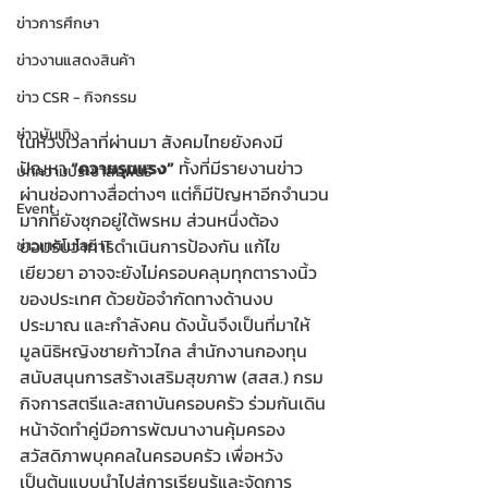
ข่าวการศึกษา
ข่าวงานแสดงสินค้า
ข่าว CSR - กิจกรรม
ข่าวบันเทิง
ในห้วงเวลาที่ผ่านมา สังคมไทยยังคงมี
ปัญหา 
“ความรุนแรง”
 ทั้งที่มีรายงานข่าว
บทความประชาสัมพันธ์
ผ่านช่องทางสื่อต่างๆ แต่ก็มีปัญหาอีกจำนวน
Event
มากที่ยังซุกอยู่ใต้พรหม ส่วนหนึ่งต้อง
ยอมรับว่าการดำเนินการป้องกัน แก้ไข 
ข่าวเทคโนโลยี IT
เยียวยา อาจจะยังไม่ครอบคลุมทุกตารางนิ้ว
ของประเทศ ด้วยข้อจำกัดทางด้านงบ
ประมาณ และกำลังคน ดังนั้นจึงเป็นที่มาให้  
มูลนิธิหญิงชายก้าวไกล สำนักงานกองทุน
สนับสนุนการสร้างเสริมสุขภาพ (สสส.) กรม
กิจการสตรีและสถาบันครอบครัว ร่วมกันเดิน
หน้าจัดทำคู่มือการพัฒนางานคุ้มครอง
สวัสดิภาพบุคคลในครอบครัว เพื่อหวัง
เป็นต้นแบบนำไปสู่การเรียนรู้และจัดการ