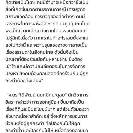
คิดชายเป็นใหญ่ คนมีอำนาจเหนือกว่าซึ่งเป็น
สิ่งที่เกิดขึ้นมากตามสถานการณ์ เศรษฐกิจ 
สภาพแวดล้อม การยั่วยุของสื่อต่างๆ คนมี
เสรีภาพในการเสพสื่อ หากคนมีภูมิคุ้มกันไม่ดี
พอ ก็มีความเสี่ยง ยิ่งหากไปบรรจบกับคนที่
ไม่รู้สิทธิเนื้อตัว หากเราไม่ทำอะไรเลยยิ่งจะแย่
ลงไปกว่านี้ และความรุนแรงอาจจะกลายเป็น
เรื่องธรรมดาในสังคมไทย ดังนั้นจึงเป็น
ปัญหาที่ต้องร่วมมือกันหลายฝ่าย ซึ่งต้อง
เข้าใจ และมีความละเอียดอ่อนในการจัดการ
ปัญหา สังคมต้องคอยสอดส่องร่วมกัน ผู้ถูก
กระทำต้องส่งเสียง” 
 “ศ.ดร.กิติพัฒน์ นนทปัทมะดุลย์” นักวิชาการ
อิสระ กล่าวว่า การออกคู่มือฯ ขึ้นมาถือเป็น
เรื่องที่ดีและมีประโยชน์มาก แต่ส่วนตัวมองว่า
ยังขาดเนื้อหาสำคัญอยู่ ซึ่งหลักการของการ
ช่วยเหลือผู้ถูกกระทำ คือป้องกันไม่ให้ถูก
กระทำซ้ำ และป้องกันไม่ให้เหยื่อต้องกลายมา