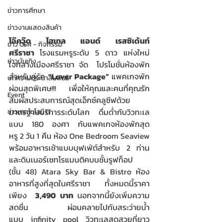
ข่าวการศึกษา
ข่าวงานแสดงสินค้า
โอ๊ควู๊ด โฮเทล แอนด์ เรสซิเด้นท์ 
ข่าว CSR - กิจกรรม
ศรีราชา 
โรงแรมหรูระดับ 5 ดาว แห่งใหม่
ข่าวบันเทิง
ใจกลางเมืองศรีราชา จัด  โปรโมชั่นห้องพัก
สำหรับคู่รัก 
“Lover Package” 
แพคเกจพัก
บทความประชาสัมพันธ์
ผ่อนสุดพิเศษ!!! เพื่อให้คุณและคนที่คุณรัก
Event
สัมผัสประสบการณ์สุดเอ็กซ์คลูซีฟด้วย
มาตรฐานบริการระดับโลก ดื่มด่ำกับวิวทะเล
ข่าวเทคโนโลยี IT
แบบ 180 องศา กับแพคเกจห้องพักสุด
หรู 2 วัน 1 คืน ห้อง One Bedroom Seaview 
พร้อมอาหารเช้าแบบบุฟเฟ่ต์สำหรับ 2 ท่าน 
และดินเนอร์เซทโรแมนติคบนชั้นรูฟท็อป 
(ชั้น 48) Atara Sky Bar & Bistro ห้อง
อาหารที่สูงที่สุดในศรีราชา ทั้งหมดนี้ราคา
เพียง  
3,490 บาท
 นอกจากนี้ยังเพิ่มความ
สดชื่น ผ่อนคลายไปกับสระว่ายน้ำ
แบบ infinity pool วิวทะเลสุดสวยที่ยาว