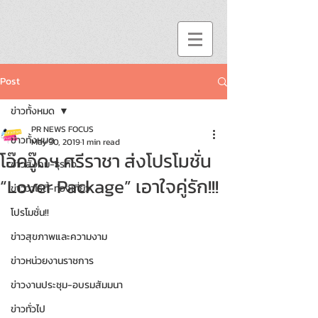
Post
ข่าวทั้งหมด
PR NEWS FOCUS
ข่าวทั้งหมด
May 30, 2019
1 min read
โอ๊ควู๊ดฯ ศรีราชา ส่งโปรโมชั่น
ข่าวสังคม-ธุรกิจ
“Lover Package” เอาใจคู่รัก!!!
ข่าววาไรตี้-ท่องเที่ยว
โปรโมชั่น!!
ข่าวสุขภาพและความงาม
ข่าวหน่วยงานราชการ
ข่าวงานประชุม-อบรมสัมมนา
ข่าวทั่วไป