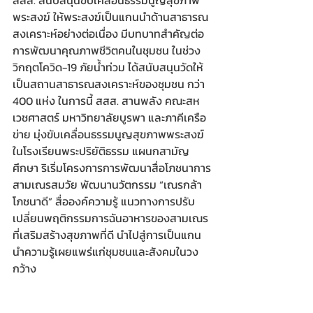
พระสงฆ์ ให้พระสงฆ์เป็นแกนนำด้านสาธารณ
สงเคราะห์อย่างต่อเนื่อง มีบทบาทสำคัญต่อ
การพัฒนาคุณภาพชีวิตคนในชุมชน ในช่วง
วิกฤตโควิด-19 ภัยน้ำท่วม ได้สนับสนุนวัดให้
เป็นสถานสาธารณสงเคราะห์ของชุมชน กว่า 
400 แห่ง ในการนี้ สสส. สานพลัง คณะสห
เวชศาสตร์ มหาวิทยาลัยบูรพา และภาคีเครือ
ข่าย มุ่งขับเคลื่อนธรรมนูญสุขภาพพระสงฆ์
ในโรงเรียนพระปริยัติธรรม แผนกสามัญ
ศึกษา ริเริ่มโครงการการพัฒนาสื่อโภชนาการ
สามเณรสมวัย พัฒนานวัตกรรม “เณรกล้า 
โภชนาดี” สื่อองค์ความรู้ แนวทางการปรับ
เปลี่ยนพฤติกรรมการฉันอาหารของสามเณร
ที่เสริมสร้างสุขภาพที่ดี นำไปสู่การเป็นแกน
นำความรู้เผยแพร่แก่ชุมชนและสังคมในวง
กว้าง