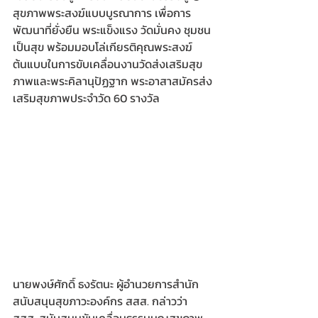
สุขภาพพระสงฆ์แบบบูรณาการ เพื่อการ
พัฒนาที่ยั่งยืน พระแข็งแรง วัดมั่นคง ชุมชน
เป็นสุข พร้อมมอบโล่เกียรติคุณพระสงฆ์
ต้นแบบในการขับเคลื่อนงานวัดส่งเสริมสุข
ภาพและพระคิลานุปัฏฐาก พระอาสาสมัครส่ง
เสริมสุขภาพประจำวัด 60 รางวัล
นายพงษ์ศักดิ์ ธงรัตนะ ผู้อำนวยการสำนัก
สนับสนุนสุขภาวะองค์กร สสส. กล่าวว่า 
สสส. สนับสนุนขับเคลื่อนธรรมนูญสุขภาพ