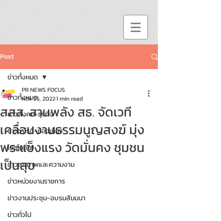
Post
ข่าวทั้งหมด
PR NEWS FOCUS
ข่าวทั้งหมด
Nov 25, 2022
1 min read
สสส. สานพลัง สธ. จัดเวที
ข่าวสังคม-ธุรกิจ
เคลื่อนงานธรรมนูญสงฆ์ มุ่ง
ข่าววาไรตี้-ท่องเที่ยว
พระแข็งแรง วัดมั่นคง ชุมชน
โปรโมชั่น!!
เป็นสุข
ข่าวสุขภาพและความงาม
ข่าวหน่วยงานราชการ
ข่าวงานประชุม-อบรมสัมมนา
ข่าวทั่วไป