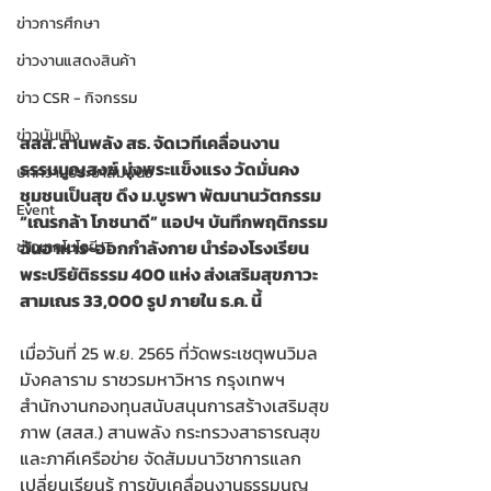
ข่าวการศึกษา
ข่าวงานแสดงสินค้า
ข่าว CSR - กิจกรรม
ข่าวบันเทิง
สสส. สานพลัง สธ. จัดเวทีเคลื่อนงาน
ธรรมนูญสงฆ์ มุ่งพระแข็งแรง วัดมั่นคง 
บทความประชาสัมพันธ์
ชุมชนเป็นสุข ดึง ม.บูรพา พัฒนานวัตกรรม 
Event
“เณรกล้า โภชนาดี” แอปฯ บันทึกพฤติกรรม
ฉันอาหาร-ออกกำลังกาย นำร่องโรงเรียน
ข่าวเทคโนโลยี IT
พระปริยัติธรรม 400 แห่ง ส่งเสริมสุขภาวะ
สามเณร 33,000 รูป ภายใน ธ.ค. นี้
เมื่อวันที่ 25 พ.ย. 2565 ที่วัดพระเชตุพนวิมล
มังคลาราม ราชวรมหาวิหาร กรุงเทพฯ 
สำนักงานกองทุนสนับสนุนการสร้างเสริมสุข
ภาพ (สสส.) สานพลัง กระทรวงสาธารณสุข 
และภาคีเครือข่าย จัดสัมมนาวิชาการแลก
เปลี่ยนเรียนรู้ การขับเคลื่อนงานธรรมนูญ