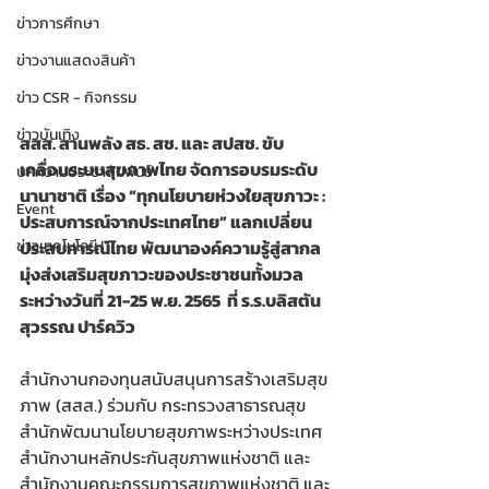
ข่าวการศึกษา
ข่าวงานแสดงสินค้า
ข่าว CSR - กิจกรรม
ข่าวบันเทิง
สสส. สานพลัง สธ. สช. และ สปสช. ขับ
เคลื่อนระบบสุขภาพไทย จัดการอบรมระดับ
บทความประชาสัมพันธ์
นานาชาติ เรื่อง “ทุกนโยบายห่วงใยสุขภาวะ : 
Event
ประสบการณ์จากประเทศไทย” แลกเปลี่ยน
ประสบการณ์ไทย พัฒนาองค์ความรู้สู่สากล 
ข่าวเทคโนโลยี IT
มุ่งส่งเสริมสุขภาวะของประชาชนทั้งมวล 
ระหว่างวันที่ 21-25 พ.ย. 2565  ที่ ร.ร.บลิสตัน 
สุวรรณ ปาร์ควิว 
สำนักงานกองทุนสนับสนุนการสร้างเสริมสุข
ภาพ (สสส.) ร่วมกับ กระทรวงสาธารณสุข 
สำนักพัฒนานโยบายสุขภาพระหว่างประเทศ 
สำนักงานหลักประกันสุขภาพแห่งชาติ และ
สำนักงานคณะกรรมการสุขภาพแห่งชาติ และ