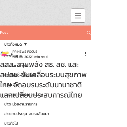
Post
ข่าวทั้งหมด
PR NEWS FOCUS
ข่าวทั้งหมด
Nov 23, 2022
1 min read
สสส. สานพลัง สธ. สช. และ
ข่าวสังคม-ธุรกิจ
สปสช. ขับเคลื่อนระบบสุขภาพ
ข่าววาไรตี้-ท่องเที่ยว
ไทย จัดอบรมระดับนานาชาติ
โปรโมชั่น!!
แลกเปลี่ยนประสบการณ์ไทย
ข่าวสุขภาพและความงาม
ข่าวหน่วยงานราชการ
ข่าวงานประชุม-อบรมสัมมนา
ข่าวทั่วไป