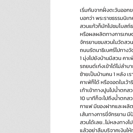
เริ่มกันจากฝั่งตะวันออก
บอกว่า พระราชธรรมนิเทศ 
สวนแก้วก็มักไปชมโบสถ์ธร
หรือผลผลิตทางการเกษตรข
จักรยานชมสวนในวัดสวนแ
ถนนรัตนาธิเบศร์ไปทางวัด
1 มุ่งไปยังบ้านมีสวน คา
รถยนต์เก๋งเข้าได้ไม่ลำ
ซ้ายเป็นบ้านคน 1 หลัง เ
คาเฟ่ก็ได้ หรือจอดในเว้
เท้าเข้าทางปูนไปน้ำตกส
10 นาทีก็จะไปถึงน้ำตกส
กาแฟ มีของฝากและผลิต
เส้นทางการขี่จักรยาน ม
สวนได้เลย...ไม่หลงทางไป
แล้วอย่าลืมบริจาคเงินให้