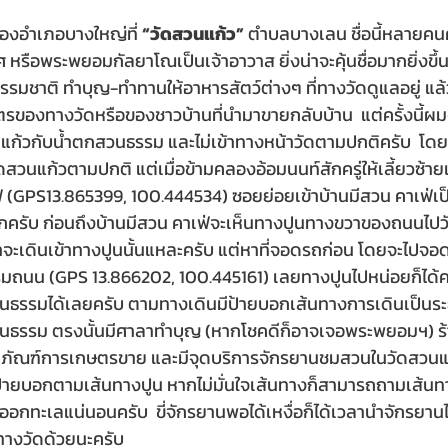
ของอำเภอบางใหญ่ที่ 
“วัดสวนแก้ว” 
ตำบลบางเลน ชื่อนี้หลายคนคง
หรือพระพยอมกัลยาโณเป็นเจ้าอาวาส ยิ่งน่าจะคุ้นชื่อมากยิ่งขึ้น
รมชาติ ทำบุญ-ทำทานให้อาหารสัตว์ต่างๆ ที่ทางวัดดูแลอยู่ แล้ว
องทางวัดหรือของชาวบ้านที่นำมาขายกลับบ้าน  แต่ครั้งนี้ผมจ
ก้วกับน้ำตกสวนธรรม และไม่เข้าทางหน้าวัดตามปกติครับ  โด
สวนแก้วตามปกติ แต่เมื่อข้ามคลองอ้อมนนท์สักครู่ให้เลี้ยวซ้า
เฟ่ (GPS13.865399, 100.444534) ซอยย่อยเข้าบ้านมีสวน คาเฟ่เ
บากครับ ก่อนถึงบ้านมีสวน คาเฟ่จะเห็นทางปูนทางขวาของถนนไป
ราจะเดินเข้าทางปูนนั้นแหละครับ แต่หาที่จอดรถก่อน โดยจะไปจอด
าริมถนน (GPS 13.866202, 100.445161) เลยทางปูนไปหน่อยก็ได้คร
วนธรรมได้เลยครับ ตามทางเดินมีป้ายบอกเส้นทางการเดินเป็นร
วนธรรม ตรงนั้นมีศาลาทำบุญ (หากโชคดีก็อาจเจอพระพยอมฯ) ร้
ภัณฑ์การเกษตรขาย และมีจุดบริการจักรยานชมสวนในวัดสวนแ
ีป้ายบอกตามเส้นทางปูน หากไม่มั่นใจเส้นทางก็สามารถถามเส้
ออกทะเลแน่นอนครับ  ขี่จักรยานพอได้เหงื่อก็ได้เวลานำจักรยานไป
ทางวัดด้วยนะครับ  