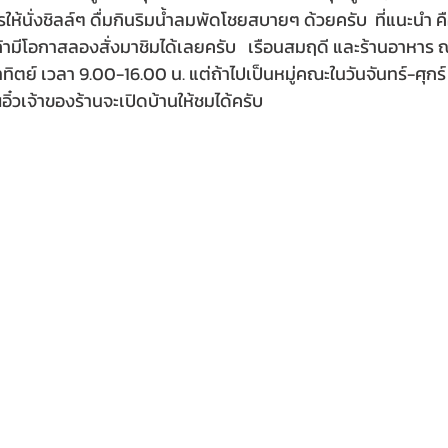
ให้นั่งชิลล์ๆ ดื่มกินริมน้ำลมพัดโชยสบายๆ ด้วยครับ  ที่แนะนำ คื
้ามีโอกาสลองสั่งมาชิมได้เลยครับ   เรือนสมฤดี และร้านอาหาร 
ิตย์ เวลา 9.00-16.00 น. แต่ถ้าไปเป็นหมู่คณะในวันจันทร์-ศุกร์
ิ๋วเจ้าของร้านจะเปิดบ้านให้ชมได้ครับ