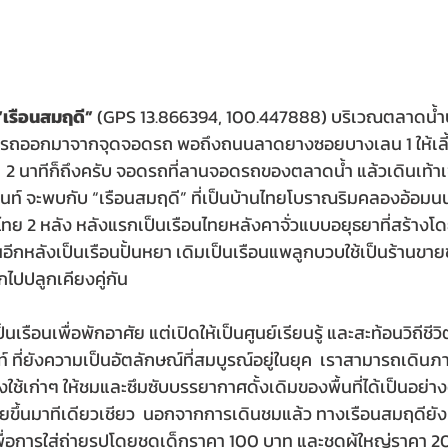
“เรือนสมฤดี”
 (GPS 13.866394, 100.447888) บริเวณตลาดน้ำ
บรถออกมาจากจุดจอดรถ พอถึงถนนลาดยางซอยบางเลน 1 ให้เลี
 2 นาทีก็ถึงครับ จอดรถที่ลานจอดรถของตลาดน้ำ แล้วเดินเท้าเ
ท์ จะพบกับ “เรือนสมฤดี” ที่เป็นบ้านไทยโบราณริมคลองอ้อมนนท
ทย 2 หลัง หลังแรกเป็นเรือนไทยหลังคาจั่วแบบอยุธยาที่สร้างโดยไ
ส่วนอีกหลังเป็นเรือนปั้นหยา เดิมเป็นเรือนแพลูกบวบใช้เป็นร้าน
ไปปลูกเคียงคู่กัน  
ป็นเรือนเพื่อพักอาศัย แต่เปิดให้เป็นศูนย์เรียนรู้ และสะท้อนวิถีช
ที่ยังความเป็นอัตลักษณ์ที่สมบูรณ์อยู่ในยุค  เราสามารถเดินภาย
ใช้เก่าๆ ให้ชมและซึมซับบรรยากาศดั้งเดิมของพื้นที่ได้เป็นอย่างด
ขึ้นมาทีเดียวเชียว  นอกจากการเดินชมแล้ว ทางเรือนสมฤดียังม
ื่อการใส่ถ่ายรูปโดยชุดเด็กราคา 100 บาท และชุดผู้ใหญ่ราคา 2