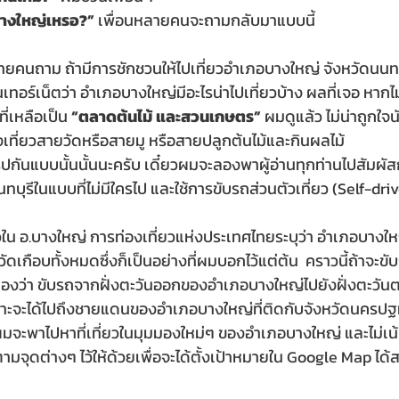
อบางใหญ่เหรอ?”
 เพื่อนหลายคนจะถามกลับมาแบบนี้
่หลายคนถาม ถ้ามีการชักชวนให้ไปเที่ยวอำเภอบางใหญ่ จังหวัดนนทบ
ทอร์เน็ตว่า อำเภอบางใหญ่มีอะไรน่าไปเที่ยวบ้าง ผลที่เจอ หากไม
 ที่เหลือเป็น 
“ตลาดต้นไม้ และสวนเกษตร”
 ผมดูแล้ว ไม่น่าถูกใจน
องเที่ยวสายวัดหรือสายมู หรือสายปลูกต้นไม้และกินผลไม้
ุปกันแบบนั้นนั้นนะครับ เดี๋ยวผมจะลองพาผู้อ่านทุกท่านไปสัมผัส
ุรีในแบบที่ไม่มีใครไป และใช้การขับรถส่วนตัวเที่ยว (Self-driv
ยวใน อ.บางใหญ่ การท่องเที่ยวแห่งประเทศไทยระบุว่า อำเภอบางใ
นวัดเกือบทั้งหมดซึ่งก็เป็นอย่างที่ผมบอกไว้แต่ต้น  คราวนี้ถ้าจะขั
มมองว่า ขับรถจากฝั่งตะวันออกของอำเภอบางใหญ่ไปยังฝั่งตะว
ราะจะได้ไปถึงชายแดนของอำเภอบางใหญ่ที่ติดกับจังหวัดนครปฐม
..ผมจะพาไปหาที่เที่ยวในมุมมองใหม่ๆ ของอำเภอบางใหญ่ และไม่เน้
ตามจุดต่างๆ ไว้ให้ด้วยเพื่อจะได้ตั้งเป้าหมายใน Google Map ได้ส