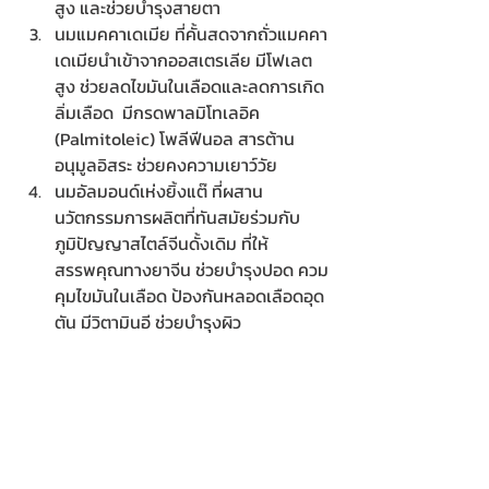
สูง และช่วยบำรุงสายตา
นมแมคคาเดเมีย ที่คั้นสดจากถั่วแมคคา
เดเมียนำเข้าจากออสเตรเลีย มีโฟเลต
สูง ช่วยลดไขมันในเลือดและลดการเกิด
ลิ่มเลือด  มีกรดพาลมิโทเลอิค 
(Palmitoleic) โพลีฟีนอล สารต้าน
อนุมูลอิสระ ช่วยคงความเยาว์วัย
นมอัลมอนด์เห่งยิ้งแต๊ ที่ผสาน
นวัตกรรมการผลิตที่ทันสมัยร่วมกับ
ภูมิปัญญาสไตล์จีนดั้งเดิม ที่ให้
สรรพคุณทางยาจีน ช่วยบำรุงปอด ควม
คุมไขมันในเลือด ป้องกันหลอดเลือดอุด
ตัน มีวิตามินอี ช่วยบำรุงผิว