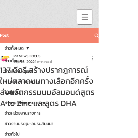
Post
ข่าวทั้งหมด
PR NEWS FOCUS
ข่าวทั้งหมด
Sep 26, 2022
1 min read
137 ดีกรี สร้างปรากฏการณ์
ข่าวสังคม-ธุรกิจ
ใหม่ตลาดนมทางเลือกอีกครั้ง
ข่าววาไรตี้-ท่องเที่ยว
ส่งนวัตกรรมนมอัลมอนด์สูตร
โปรโมชั่น!!
A to Zinc และสูตร DHA
ข่าวสุขภาพและความงาม
ข่าวหน่วยงานราชการ
ข่าวงานประชุม-อบรมสัมมนา
ข่าวทั่วไป