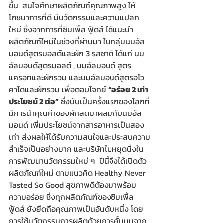
ขึ้น  สนใจศึกษาผลิตภัณฑ์คุณภาพสูง ให้
โภชนาการที่ดี มีนวัตกรรมและความแปลก
ใหม่ ซึ่งจากการที่ซิมเพิ้ล ฟู้ดส์ ได้แนะนำ
ผลิตภัณฑ์ใหม่ในช่วงที่ผ่านมา ในกลุ่มนมอัล
มอนด์สูตรมอลต์และผัก 3 รสชาติ ได้แก่ นม
อัลมอนด์สูตรมอลต์ , นมอัลมอนด์ สูตร
แครอทและผักรวม และนมอัลมอนด์สูตรอโว
คาโดและผักรวม เพื่อตอบโจทย์ 
“อร่อย 2 เท่า 
ประโยชน์ 2 ต่อ”
 ซึ่งนับเป็นครั้งแรกของโลกที่
มีการนำคุณค่าของผักสดมาผสมกับนมอัล
มอนด์ เพิ่มประโยชน์จากสารอาหารเป็นสอง
เท่า ส่งผลให้ได้รับความสนใจและประสบความ
สำเร็จเป็นอย่างมาก และบริษัทไม่หยุดนิ่งใน
การพัฒนานวัตกรรมใหม่ ๆ  ปีนี้จึงได้เปิดตัว
ผลิตภัณฑ์ใหม่ ตามแนวคิด Healthy Never 
Tasted So Good สุขภาพดีต้องมาพร้อม
ความอร่อย ซึ่งทุกผลิตภัณฑ์ของซิมเพิ้ล 
ฟู้ดส์ ยังยึดถือคุณภาพเป็นอันดับหนึ่ง โดย
การใช้นวัตกรรมการผลิตด้วยการคั้นนมจาก