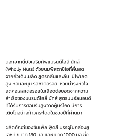
นอกจากนี้ยังเสริมทัพแบรนด์โฮลี่ นัทส์ 
(Wholly Nuts) ด้วยนมพิสตาชิโอที่คั้นสด
จากถั่วเต็มเมล็ด สูตรคลีนและลีน  มีโฟเลต
สูง หอมละมุน รสชาติอร่อย  ช่วยบำรุงหัวใจ 
ลดคอเลสเตอรอลในเลือดต่อยอดจากความ
สำเร็จของแบรนด์โฮลี่ นัทส์ สูตรนมอัลมอนด์
ที่ได้รับการตอบรับสูงจากผู้บริโภค มีการ
เติบโตอย่างก้าวกระโดดในช่วงปีที่ผ่านมา
ผลิตภัณฑ์ของซิมเพิ้ล ฟู้ดส์ บรรจุในกล่องยู
เอชที ขนาด 180 มล และขนาด 1000 มล ซึ่ง