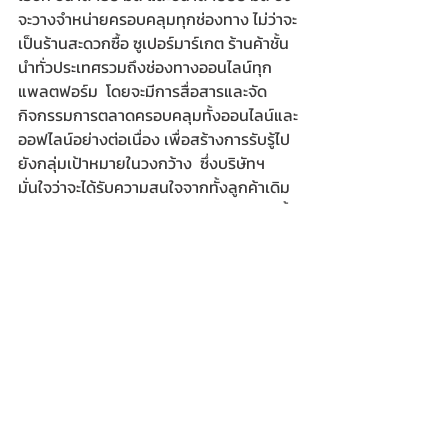
จะวางจำหน่ายครอบคลุมทุกช่องทาง ไม่ว่าจะ
เป็นร้านสะดวกซื้อ ซูเปอร์มาร์เกต ร้านค้าชั้น
นำทั่วประเทศรวมถึงช่องทางออนไลน์ทุก
แพลตฟอร์ม  โดยจะมีการสื่อสารและจัด
กิจกรรมการตลาดครอบคลุมทั้งออนไลน์และ
ออฟไลน์อย่างต่อเนื่อง เพื่อสร้างการรับรู้ไป
ยังกลุ่มเป้าหมายในวงกว้าง  ซึ่งบริษัทฯ 
มั่นใจว่าจะได้รับความสนใจจากทั้งลูกค้าเดิม
และจะสามารถช่วยขยายฐานลูกค้าใหม่ ๆ ทั้ง
ในประเทศและต่างประเทศ
พิสูจน์รสชาติความอร่อยพร้อมคุณประโยชน์
ครบถ้วนจาก 
“137 ดีกรี”
 และ 
“โฮลี่นัทส์”
(Wholly Nuts) ผลิตภัณฑ์นมทางเลือกเพื่อ
สุขภาพตัวจริงที่มอบคุณประโยชน์ให้ผู้บริโภค
ทุกช่วงวัยตั้งแต่วันนี้  สอบถามข้อมูลเพิ่มเติม
ได้ที่ LINE@137degrees (มีเครื่องหมาย@) 
หรือ Inbox Facebook 137degrees
137degrees