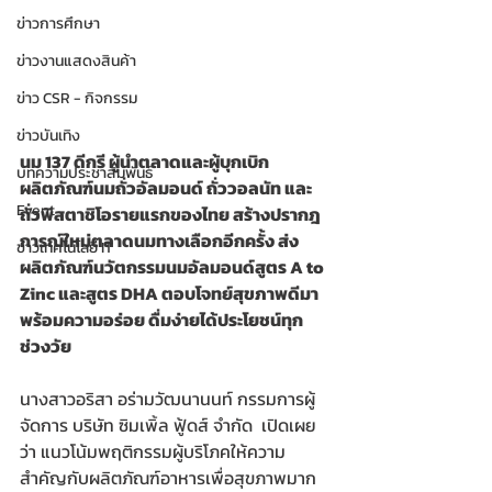
ข่าวการศึกษา
ข่าวงานแสดงสินค้า
ข่าว CSR - กิจกรรม
ข่าวบันเทิง
นม 137 ดีกรี ผู้นำตลาดและผู้บุกเบิก
บทความประชาสัมพันธ์
ผลิตภัณฑ์นมถั่วอัลมอนด์ ถั่ววอลนัท และ
Event
ถั่วพิสตาชิโอรายแรกของไทย สร้างปรากฎ
การณ์ใหม่ตลาดนมทางเลือกอีกครั้ง ส่ง
ข่าวเทคโนโลยี IT
ผลิตภัณฑ์นวัตกรรมนมอัลมอนด์สูตร A to 
Zinc และสูตร DHA ตอบโจทย์สุขภาพดีมา
พร้อมความอร่อย ดื่มง่ายได้ประโยชน์ทุก
ช่วงวัย
นางสาวอริสา อร่ามวัฒนานนท์ กรรมการผู้
จัดการ บริษัท ซิมเพิ้ล ฟู้ดส์ จำกัด  เปิดเผย
ว่า แนวโน้มพฤติกรรมผู้บริโภคให้ความ
สำคัญกับผลิตภัณฑ์อาหารเพื่อสุขภาพมาก