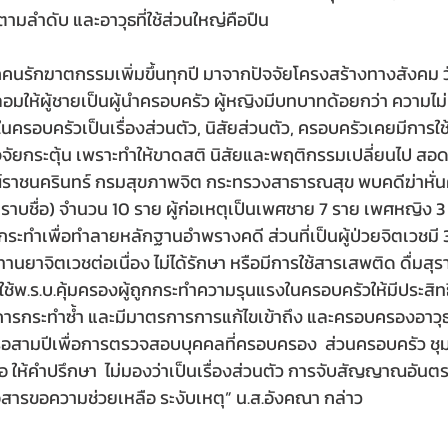
 ตามลำดับ และอาวุธที่ใช้ส่วนใหญ่คือปืน 
ถูกคนรักฆาตกรรมเพิ่มขึ้นทุกปี มาจากปัจจัยโครงสร้างทางสังค
ลอมให้ผู้ชายเป็นผู้นำครอบครัว ผู้หญิงมีบทบาทด้อยกว่า ความไม
รอบครัวเป็นเรื่องส่วนตัว, นิสัยส่วนตัว, ครอบครัวเคยมีการใ
จจัยกระตุ้น เพราะทำให้ขาดสติ นิสัยและพฤติกรรมเปลี่ยนไป สอ
ราชนครินทร์ กรมสุขภาพจิต กระทรวงสาธารณสุข พบคดีฆ่าหั่นศพ
ทราบชื่อ) จำนวน 10 ราย ผู้ก่อเหตุเป็นเพศชาย 7 ราย เพศหญิง 3 
กระทำเพื่อทำลายหลักฐานอำพรางคดี ส่วนที่เป็นผู้ป่วยจิตเวชมี
ทานยาจิตเวชต่อเนื่อง ไม่ได้รักษา หรือมีการใช้สารเสพติด ดื่มสุรา
ช้พ.ร.บ.คุ้มครองผู้ถูกกระทำความรุนแรงในครอบครัวให้มีประสิทธ
ดการกระทำซ้ำ และมีมาตรการการแก้ไขเข้าถึง และครอบครองอาวุธป
ือสามปีเพื่อการตรวจสอบบุคคลที่ครอบครอง  ส่วนครอบครัว ชุ
 ให้คำปรึกษา  ไม่มองว่าเป็นเรื่องส่วนตัว การจับสัญญาณอันตราย
ื่อสารขอความช่วยเหลือ ระงับเหตุ” น.ส.อังคณา กล่าว