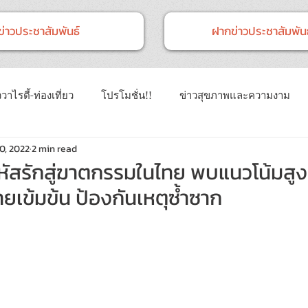
ข่าวประชาสัมพันธ์
ฝากข่าวประชาสัมพันธ
วาไรตี้-ท่องเที่ยว
โปรโมชั่น!!
ข่าวสุขภาพและความงาม
10, 2022
2 min read
าวทั่วไป
ข่าวการศึกษา
ข่าวงานแสดงสินค้า
ข่าว CSR 
สรักสู่ฆาตกรรมในไทย พบแนวโน้มสูงข
ยเข้มข้น ป้องกันเหตุซ้ำซาก
นธ์
Event
ข่าวเทคโนโลยี IT