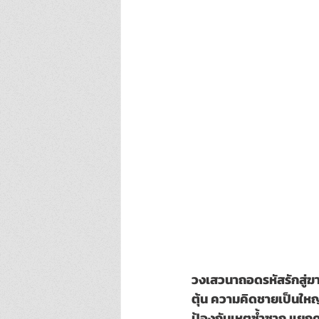
วงเสวนาถอดรหัสรักสู่ฆา
ตุ้น ความคิดชายเป็นใหญ่
ป้องกันเหตุซ้ำซาก แยกค