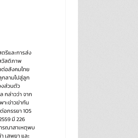
สตรีและการส่ง
สวัสดิภาพ
้ำต่อสังคมไทย
ุกลามไปสู่ลูก
งส่วนตัว  
ล กล่าวว่า จาก
าะข่าวฆ่ากัน
ทำต่อภรรยา 105 
 2559 มี 226 
อพิจารณาสาเหตุพบ
ล้า เสพยา และ