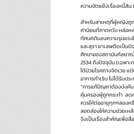
ความขัดแย้งเรื่องหนี้สิน
สำหรับสาเหตุที่ผู้หญิง
ค่านิยมที่คาดหวัง หล่อห
ทัศนคติมองความรุนแรงในค
และสุรา ยาเสพติดเป็นปั
ศึกษาของสถาบันกัลยาณ์
2534 ถึงปัจจุบัน (เฉพาะ
ได้ป่วยโรคทางจิตเวช แต่
อาการกำเริบ ไม่ได้รับประ
“การแก้ปัญหาต้องบังคับใ
คุ้มครองผู้ถูกกระทำ  ล
ควรให้ต่ออายุทุกๆสองหร
สอดส่องให้ความช่วยเหลือ
จึงเป็นเรื่องสำคัญเพื่อส