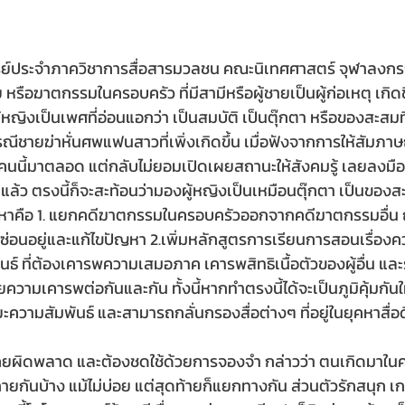
รย์ประจำภาควิชาการสื่อสารมวลชน คณะนิเทศศาสตร์ จุฬาลงกร
หรือฆาตกรรมในครอบครัว ที่มีสามีหรือผู้ชายเป็นผู้ก่อเหตุ เกิด
ผู้หญิงเป็นเพศที่อ่อนแอกว่า เป็นสมบัติ เป็นตุ๊กตา หรือของสะสมที
รณีชายฆ่าหั่นศพแฟนสาวที่เพิ่งเกิดขึ้น เมื่อฟังจากการให้สัมภาษณ์
คนนี้มาตลอด แต่กลับไม่ยอมเปิดเผยสถานะให้สังคมรู้ เลยลงมือฆ่า 
ู่แล้ว ตรงนี้ก็จะสะท้อนว่ามองผู้หญิงเป็นเหมือนตุ๊กตา เป็นของสะส
หาคือ 1. แยกคดีฆาตกรรมในครอบครัวออกจากคดีฆาตกรรมอื่น
ที่ซ่อนอยู่และแก้ไขปัญหา 2.เพิ่มหลักสูตรการเรียนการสอนเรื่อง
นธ์ ที่ต้องเคารพความเสมอภาค เคารพสิทธิเนื้อตัวของผู้อื่น และ
ามเคารพต่อกันและกัน ทั้งนี้หากทำตรงนี้ได้จะเป็นภูมิคุ้มกันให้
ความสัมพันธ์ และสามารถกลั่นกรองสื่อต่างๆ ที่อยู่ในยุคหาสื่อด
ี่เคยผิดพลาด และต้องชดใช้ด้วยการจองจำ กล่าวว่า ตนเกิดมาใน
ายกันบ้าง แม้ไม่บ่อย แต่สุดท้ายก็แยกทางกัน ส่วนตัวรักสนุก เก