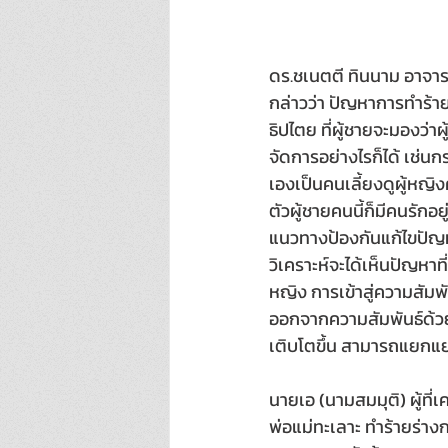
ดร.ชเนตตี ทินนาม อาจา
กล่าวว่า ปัญหาการทำร้าย 
ธิปไตย ที่ผู้ชายจะมองว่า
จัดการอย่างไรก็ได้ เช่นก
เองเป็นคนเลี้ยงดูผู้หญิง
ตัวผู้ชายคนนี้ก็มีคนรักอย
แนวทางป้องกันแก้ไขปัญ
วิเคราะห์จะได้เห็นปัญหา
หญิง การเข้าสู่ความสัมพั
ออกจากความสัมพันธ์ด้วยคว
เติบโตขึ้น สามารถแยกแยะ
นายเอ (นามสมมุติ) ผู้ท
พ่อแม่ทะเลาะ ทำร้ายร่างก