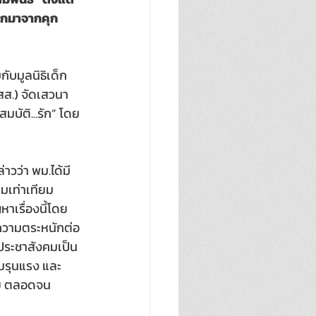
ออกมาจากคุก
ับมูลนิธิเด็ก 
ส.) จัดเสวนา
บัติ...รัก” โดย
วว่า พม.ได้มี
เท่าเทียม
าเรื่องนี้โดย
งความตระหนักต่อ
คประชาสังคมเป็น
มรุนแรง และ
มาย ตลอดจน