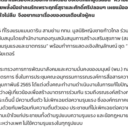
คยพลั้งมือฆ่าคนรักเพราะฤทธิ์สุราและศักดิ์ศรีปลอมๆ เผยแม้
ใจไม่ลืม  จึงอยากเอาเรื่องของตนเตือนใจผู้คน
565 ที่โรงแรมแมนดาริน สามย่าน กทม. มูลนิธิหญิงชายก้าวไกล ร่วมก
ับสนุนโดยสำนักงานกองทุนสนับสนุนการสร้างเสริมสุขภาพ (สส
่ความรุนแรงและฆาตกรรม” พร้อมทำการแสดงเชิงสัญลักษณ์ ชุด “สม
ียเตอร์
กระทรวงการการพัฒนาสังคมและความมั่นคงของมนุษย์ (พม.) กล่า
รการ ซึ่งในการประชุมคณะอนุกรรมการรณรงค์การสื่อสารความ
3 กุมภาพันธ์ 2565 ได้แต่งตั้งคณะทำงานดำเนินงานในการแก้ไขปัญห
่างผู้เกี่ยวข้องเพื่อสร้างมาตรการร่วมกัน รวมถึงรณรงค์สร้า
ระเด็นนี้ มีความตื่นตัว ไม่เพิกเฉยต่อความรุนแรง ซึ่งองค์กรภา
นด้วยกันพร้อมกับความตื่นตัวของ ประชาชนที่ไม่เพิกเฉยต่อควา
างความเข้าใจแก่ประชาชนทั้งด้านรูปแบบความรุนแรง และข้อกฎห
ระหว่างเพศ ไม่ใช้ความรุนแรงในทุกรูปแบบ  