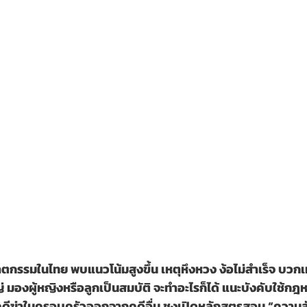
ตกรรมในไทย พบแนวโน้มสูงขึ้น เหตุหึงหวง ง้อไม่สำเร็จ บวก
 มองผู้หญิงหรือลูกเป็นสมบัติ จะทำอะไรก็ได้ แนะบังคับใช้กฎห
ดีฆ่าในครอบครัวออกจากคดีอื่น ชงเปิดหลักสูตรสอน “ความสัม