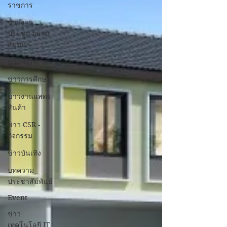
ราชการ
ข่าวงาน
ประชุม-อบรม
สัมมนา
ข่าวทั่วไป
ข่าวการศึกษา
ข่าวงานแสดง
สินค้า
ข่าว CSR -
กิจกรรม
ข่าวบันเทิง
บทความ
ประชาสัมพันธ์
Event
ข่าว
เทคโนโลยี IT