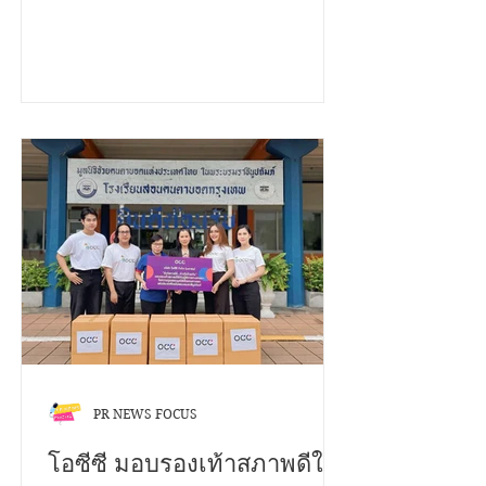
ความยาวไม่เกิน 2 นาที และ YouTube
เสนอ...เราขอเชิญชวนคุณมา
ความยาวไม่เกิน 4 นาที หัวข้อ "Your
ระเบิดไอเดีย...!
Voice Matters สานพลังสร้างสุขสถาน
ศึกษาด้วยธรรมนูญสุขภาพ" ชิงเงิน
รางวัลรวมกว่า 200,000 บาท พร้อมโล่
รองนายกรัฐมนตรี และใบประกาศ
เกียรติคุณ เปิดรับผลงานตั้งแต่วันนี้ ถึง 12
พฤศจิกายน 2568 ประเภทการประกวด
1. บนแพลตฟอร์ม TikTok เงื่อนไข •
กำลังศึกษาในระดับชั้นมัธยมศึกษา และ
อุดมศึกษา • สมัครเป็นบุคคล หรือทีมๆ
ละไม่เกิน 4 คน • โพสต์คลิปสั้นเป็น
สาธารณะ ความยาวไม่เกิน 2 นาที • ใส่
โลโก
PR NEWS FOCUS