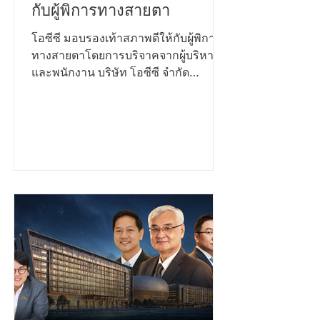
โอซีซี มอบรองเท้าสภาพดีให้
กับผู้พิการทางสายตา
โอซีซี มอบรองเท้าสภาพดีให้กับผู้พิการ
ทางสายตาโดยการบริจาคจากผู้บริหาร
และพนักงาน บริษัท โอซีซี จำกัด
(มหาชน) กว่า 200 คู่ ในโครงการ CSR
โปรเจคพิเศษ “ส่งต่อการให้...ก้าวไปด้วย
กัน” ซึ่งมี ณพัชรนันท์ ลิ้มประเสริฐ ผู้ช่วย
ผู้อำนวยการโรงเรียนสอนคนตาบอด
กรุงเทพมูลนิธิช่วยคนตาบอดแห่ง
ประเทศไทย ในพระบรมราชินูปถัมภ์รับ
มอบจาก เมธาวี เพ็งมา ผู้ช่วยผู้จัดการ
แผนกโฆษณา - ประชาสัมพันธ์ และทีม
งาน CSR บริษัท โอซีซี จำกัด (มหาชน)
รองเท้าดังกล่าวจะช่วยเพิ่มความสะดวก
สบายให้กับผู้พิการทางสายตา ณ...