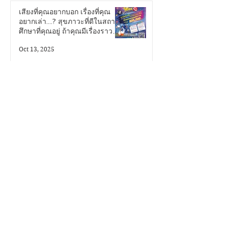
1
/
351
ได้รู้สิทธิของตน รู้เท่าทันข้อมูล ช่วยปก
ปกป้องคุ้มครองคนไทยจากภัยไซเบอร์
เสียงที่คุณอยากบอก เรื่องที่คุณ
นางสาววีรินทร์ อรวัฒนพันธุ์ ผู้อำนวย
อยากเล่า....? สุขภาวะที่ดีในสถาน
การสื่อสารองค์กร สำนักงานคณะ
ศึกษาที่คุณอยู่ ถ้าคุณมีเรื่องราวดีๆ
กรรมการคุ้มครองข้อมูลส่วนบุคคล
อยากนำเสนอ...เราขอเชิญชวน
(สคส.) หรือ PDPC กล่าวว่า “ในยุคที่
Oct 13, 2025
คุณมาระเบิดไอเดีย...!
ข้อมูลส่วนบุ
โอซีซี มอบรองเท้าสภาพดีให้กับผู้
พิการทางสายตา
Oct 13, 2025
"รู้สิทธิ รู้เท่าทันข้อมูล" สคส. เปิด
ตัวรายการ "PDPC EXECUTIVE
Talk" ยกระดับการสื่อสาร
คุ้มครองคนไทยจากภัยไซเบอร์
Oct 13, 2025