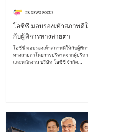
PR NEWS FOCUS
โอซีซี มอบรองเท้าสภาพดีให้
กับผู้พิการทางสายตา
โอซีซี มอบรองเท้าสภาพดีให้กับผู้พิการ
ทางสายตาโดยการบริจาคจากผู้บริหาร
และพนักงาน บริษัท โอซีซี จำกัด
(มหาชน) กว่า 200 คู่ ในโครงการ CSR
โปรเจคพิเศษ “ส่งต่อการให้...ก้าวไปด้วย
กัน” ซึ่งมี ณพัชรนันท์ ลิ้มประเสริฐ ผู้ช่วย
ผู้อำนวยการโรงเรียนสอนคนตาบอด
กรุงเทพมูลนิธิช่วยคนตาบอดแห่ง
ประเทศไทย ในพระบรมราชินูปถัมภ์รับ
มอบจาก เมธาวี เพ็งมา ผู้ช่วยผู้จัดการ
แผนกโฆษณา - ประชาสัมพันธ์ และทีม