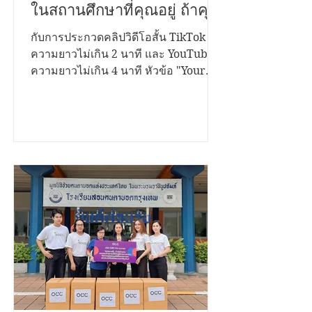
คุณอยากเล่า....? สุขภาวะที่ดี
ในสถานศึกษาที่คุณอยู่ ถ้าคุณ
มีเรื่องราวดีๆอยากนำ
กับการประกวดคลิปวิดีโอสั้น TikTok
ความยาวไม่เกิน 2 นาที และ YouTube
เสนอ...เราขอเชิญชวนคุณมา
ความยาวไม่เกิน 4 นาที หัวข้อ "Your
ระเบิดไอเดีย...!
Voice Matters สานพลังสร้างสุขสถาน
ศึกษาด้วยธรรมนูญสุขภาพ" ชิงเงิน
รางวัลรวมกว่า 200,000 บาท พร้อมโล่
รองนายกรัฐมนตรี และใบประกาศ
เกียรติคุณ เปิดรับผลงานตั้งแต่วันนี้ ถึง 12
พฤศจิกายน 2568 ประเภทการประกวด
1. บนแพลตฟอร์ม TikTok เงื่อนไข •
กำลังศึกษาในระดับชั้นมัธยมศึกษา และ
อุดมศึกษา • สมัครเป็นบุคคล หรือทีมๆ
ละไม่เกิน 4 คน • โพสต์คลิปสั้นเป็น
สาธารณะ ความยาวไม่เกิน 2 นาที • ใส่
โลโก