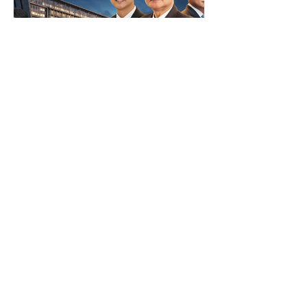
งาน CSR บริษัท โอซีซี จำกัด (มหาชน)
รองเท้าดังกล่าวจะช่วยเพิ่มความสะดวก
สบายให้กับผู้พิการทางสายตา ณ...
PR NEWS FOCUS
"รู้สิทธิ รู้เท่าทันข้อมูล" สคส.
เปิดตัวรายการ "PDPC
EXECUTIVE Talk" ยกระดับ
การสื่อสาร คุ้มครองคนไทย
สำนักงานคณะกรรมการคุ้มครองข้อมูล
ส่วนบุคคล (สคส.) เปิดตัวรายการ
จากภัยไซเบอร์
“PDPC EXECUTIVE Talk” รายการ
เสวนาเชิงสาระรูปแบบใหม่ ถ่ายทอดสด