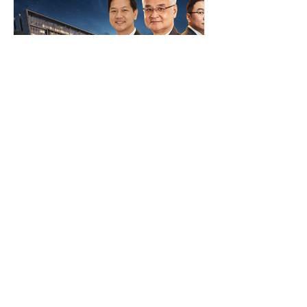
มอบจาก เมธาวี เพ็งมา ผู้ช่วยผู้จัดการ
แผนกโฆษณา - ประชาสัมพันธ์ และทีม
งาน CSR บริษัท โอซีซี จำกัด (มหาชน)
รองเท้าดังกล่าวจะช่วยเพิ่มความสะดวก
สบายให้กับผู้พิการทางสายตา ณ...
PR NEWS FOCUS
"รู้สิทธิ รู้เท่าทันข้อมูล" สคส.
เปิดตัวรายการ "PDPC
EXECUTIVE Talk" ยกระดับ
การสื่อสาร คุ้มครองคนไทย
สำนักงานคณะกรรมการคุ้มครองข้อมูล
ส่วนบุคคล (สคส.) เปิดตัวรายการ