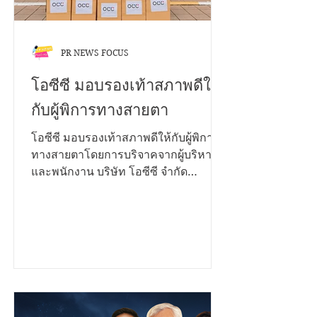
โลโก
PR NEWS FOCUS
โอซีซี มอบรองเท้าสภาพดีให้
กับผู้พิการทางสายตา
โอซีซี มอบรองเท้าสภาพดีให้กับผู้พิการ
ทางสายตาโดยการบริจาคจากผู้บริหาร
และพนักงาน บริษัท โอซีซี จำกัด
(มหาชน) กว่า 200 คู่ ในโครงการ CSR
โปรเจคพิเศษ “ส่งต่อการให้...ก้าวไปด้วย
กัน” ซึ่งมี ณพัชรนันท์ ลิ้มประเสริฐ ผู้ช่วย
ผู้อำนวยการโรงเรียนสอนคนตาบอด
กรุงเทพมูลนิธิช่วยคนตาบอดแห่ง
ประเทศไทย ในพระบรมราชินูปถัมภ์รับ