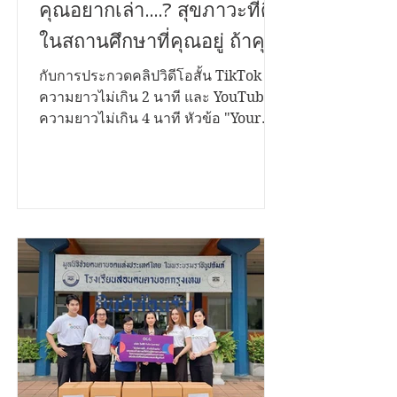
เสียงที่คุณอยากบอก เรื่องที่
คุณอยากเล่า....? สุขภาวะที่ดี
ในสถานศึกษาที่คุณอยู่ ถ้าคุณ
มีเรื่องราวดีๆอยากนำ
กับการประกวดคลิปวิดีโอสั้น TikTok
ความยาวไม่เกิน 2 นาที และ YouTube
เสนอ...เราขอเชิญชวนคุณมา
ความยาวไม่เกิน 4 นาที หัวข้อ "Your
ระเบิดไอเดีย...!
Voice Matters สานพลังสร้างสุขสถาน
ศึกษาด้วยธรรมนูญสุขภาพ" ชิงเงิน
รางวัลรวมกว่า 200,000 บาท พร้อมโล่
รองนายกรัฐมนตรี และใบประกาศ
เกียรติคุณ เปิดรับผลงานตั้งแต่วันนี้ ถึง 12
พฤศจิกายน 2568 ประเภทการประกวด
1. บนแพลตฟอร์ม TikTok เงื่อนไข •
กำลังศึกษาในระดับชั้นมัธยมศึกษา และ
อุดมศึกษา • สมัครเป็นบุคคล หรือทีมๆ
ละไม่เกิน 4 คน • โพสต์คลิปสั้นเป็น
สาธารณะ ความยาวไม่เกิน 2 นาที • ใส่