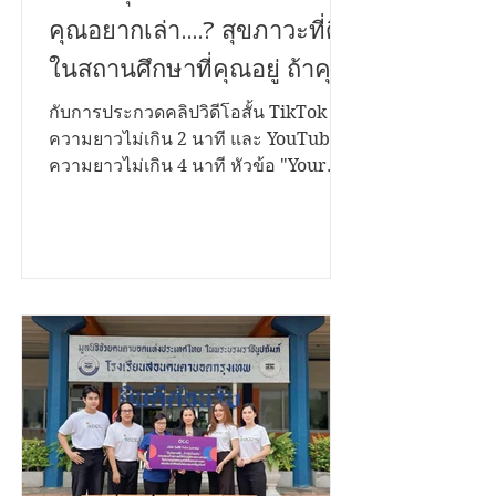
เสียงที่คุณอยากบอก เรื่องที่
คุณอยากเล่า....? สุขภาวะที่ดี
ในสถานศึกษาที่คุณอยู่ ถ้าคุณ
มีเรื่องราวดีๆอยากนำ
กับการประกวดคลิปวิดีโอสั้น TikTok
ความยาวไม่เกิน 2 นาที และ YouTube
เสนอ...เราขอเชิญชวนคุณมา
ความยาวไม่เกิน 4 นาที หัวข้อ "Your
ระเบิดไอเดีย...!
Voice Matters สานพลังสร้างสุขสถาน
ศึกษาด้วยธรรมนูญสุขภาพ" ชิงเงิน
รางวัลรวมกว่า 200,000 บาท พร้อมโล่
รองนายกรัฐมนตรี และใบประกาศ
เกียรติคุณ เปิดรับผลงานตั้งแต่วันนี้ ถึง 12
พฤศจิกายน 2568 ประเภทการประกวด
1. บนแพลตฟอร์ม TikTok เงื่อนไข •
กำลังศึกษาในระดับชั้นมัธยมศึกษา และ
อุดมศึกษา • สมัครเป็นบุคคล หรือทีมๆ
ละไม่เกิน 4 คน • โพสต์คลิปสั้นเป็น