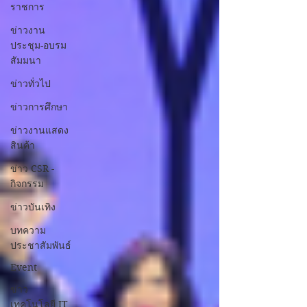
ราชการ
ข่าวงาน
ประชุม-อบรม
สัมมนา
ข่าวทั่วไป
ข่าวการศึกษา
ข่าวงานแสดง
สินค้า
ข่าว CSR -
กิจกรรม
ข่าวบันเทิง
บทความ
ประชาสัมพันธ์
Event
ข่าว
เทคโนโลยี IT