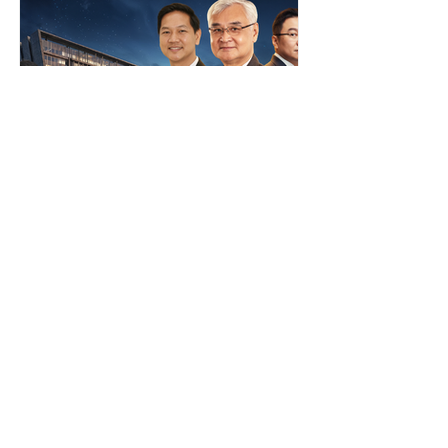
มอบจาก เมธาวี เพ็งมา ผู้ช่วยผู้จัดการ
แผนกโฆษณา - ประชาสัมพันธ์ และทีม
งาน CSR บริษัท โอซีซี จำกัด (มหาชน)
รองเท้าดังกล่าวจะช่วยเพิ่มความสะดวก
สบายให้กับผู้พิการทางสายตา ณ...
PR NEWS FOCUS
"รู้สิทธิ รู้เท่าทันข้อมูล" สคส.
เปิดตัวรายการ "PDPC
EXECUTIVE Talk" ยกระดับ
การสื่อสาร คุ้มครองคนไทย
สำนักงานคณะกรรมการคุ้มครองข้อมูล