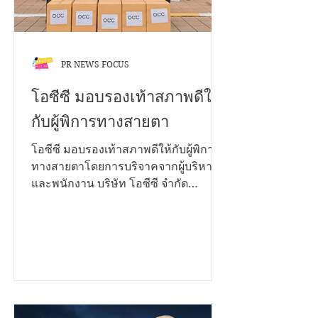
สาธารณะ ความยาวไม่เกิน 2 นาที • ใส่
โลโก
PR NEWS FOCUS
โอซีซี มอบรองเท้าสภาพดีให้
กับผู้พิการทางสายตา
โอซีซี มอบรองเท้าสภาพดีให้กับผู้พิการ
ทางสายตาโดยการบริจาคจากผู้บริหาร
และพนักงาน บริษัท โอซีซี จำกัด
(มหาชน) กว่า 200 คู่ ในโครงการ CSR
โปรเจคพิเศษ “ส่งต่อการให้...ก้าวไปด้วย
กัน” ซึ่งมี ณพัชรนันท์ ลิ้มประเสริฐ ผู้ช่วย
ผู้อำนวยการโรงเรียนสอนคนตาบอด
กรุงเทพมูลนิธิช่วยคนตาบอดแห่ง
ประเทศไทย ในพระบรมราชินูปถัมภ์รับ