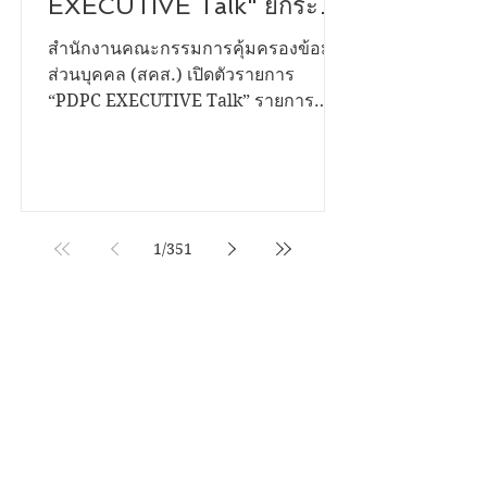
"รู้สิทธิ รู้เท่าทันข้อมูล" สคส.
เปิดตัวรายการ "PDPC
EXECUTIVE Talk" ยกระดับ
การสื่อสาร คุ้มครองคนไทย
สำนักงานคณะกรรมการคุ้มครองข้อมูล
ส่วนบุคคล (สคส.) เปิดตัวรายการ
จากภัยไซเบอร์
“PDPC EXECUTIVE Talk” รายการ
เสวนาเชิงสาระรูปแบบใหม่ ถ่ายทอดสด
ผ่าน Facebook Live ที่เพจ สำนักงาน
คณะกรรมการคุ้มครองข้อมูลส่วนบุคคล
- สคส เพื่อสื่อสารและให้ความรู้ด้านการ
คุ้มครองข้อมูลส่วนบุคคลแก่ประชาชน
1
/
351
ได้รู้สิทธิของตน รู้เท่าทันข้อมูล ช่วยปก
ปกป้องคุ้มครองคนไทยจากภัยไซเบอร์
เสียงที่คุณอยากบอก เรื่องที่คุณ
นางสาววีรินทร์ อรวัฒนพันธุ์ ผู้อำนวย
อยากเล่า....? สุขภาวะที่ดีในสถาน
การสื่อสารองค์กร สำนักงานคณะ
ศึกษาที่คุณอยู่ ถ้าคุณมีเรื่องราวดีๆ
กรรมการคุ้มครองข้อมูลส่วนบุคคล
อยากนำเสนอ...เราขอเชิญชวน
(สคส.) หรือ PDPC กล่าวว่า “ในยุคที่
Oct 13, 2025
คุณมาระเบิดไอเดีย...!