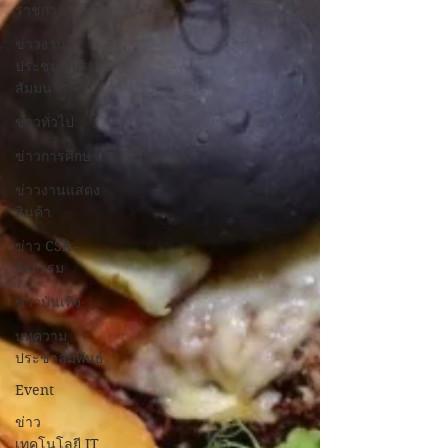
ราชการ
ข่าวงาน
ประชุม-อบรม
สัมมนา
ข่าวทั่วไป
ข่าวการศึกษา
ข่าวงานแสดง
สินค้า
ข่าว CSR -
กิจกรรม
ข่าวบันเทิง
บทความ
ประชาสัมพันธ์
Event
ข่าว
เทคโนโลยี IT