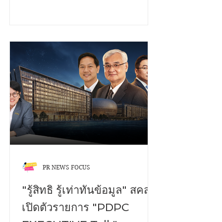
(มหาชน) กว่า 200 คู่ ในโครงการ CSR
โปรเจคพิเศษ “ส่งต่อการให้...ก้าวไปด้วย
กัน” ซึ่งมี ณพัชรนันท์ ลิ้มประเสริฐ ผู้ช่วย
ผู้อำนวยการโรงเรียนสอนคนตาบอด
กรุงเทพมูลนิธิช่วยคนตาบอดแห่ง
ประเทศไทย ในพระบรมราชินูปถัมภ์รับ
มอบจาก เมธาวี เพ็งมา ผู้ช่วยผู้จัดการ
แผนกโฆษณา - ประชาสัมพันธ์ และทีม
งาน CSR บริษัท โอซีซี จำกัด (มหาชน)
รองเท้าดังกล่าวจะช่วยเพิ่มความสะดวก
สบายให้กับผู้พิการทางสายตา ณ...
PR NEWS FOCUS