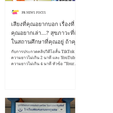
PR NEWS FOCUS
เสียงที่คุณอยากบอก เรื่องที่
คุณอยากเล่า....? สุขภาวะที่ดี
ในสถานศึกษาที่คุณอยู่ ถ้าคุณ
มีเรื่องราวดีๆอยากนำ
กับการประกวดคลิปวิดีโอสั้น TikTok
ความยาวไม่เกิน 2 นาที และ YouTube
เสนอ...เราขอเชิญชวนคุณมา
ความยาวไม่เกิน 4 นาที หัวข้อ "Your
ระเบิดไอเดีย...!
Voice Matters สานพลังสร้างสุขสถาน
ศึกษาด้วยธรรมนูญสุขภาพ" ชิงเงิน
รางวัลรวมกว่า 200,000 บาท พร้อมโล่
รองนายกรัฐมนตรี และใบประกาศ
เกียรติคุณ เปิดรับผลงานตั้งแต่วันนี้ ถึง 12