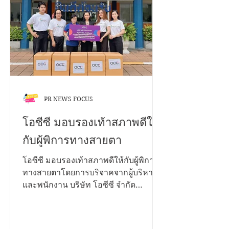
พฤศจิกายน 2568 ประเภทการประกวด
1. บนแพลตฟอร์ม TikTok เงื่อนไข •
กำลังศึกษาในระดับชั้นมัธยมศึกษา และ
อุดมศึกษา • สมัครเป็นบุคคล หรือทีมๆ
ละไม่เกิน 4 คน • โพสต์คลิปสั้นเป็น
สาธารณะ ความยาวไม่เกิน 2 นาที • ใส่
โลโก
PR NEWS FOCUS
โอซีซี มอบรองเท้าสภาพดีให้
กับผู้พิการทางสายตา
โอซีซี มอบรองเท้าสภาพดีให้กับผู้พิการ
ทางสายตาโดยการบริจาคจากผู้บริหาร
และพนักงาน บริษัท โอซีซี จำกัด