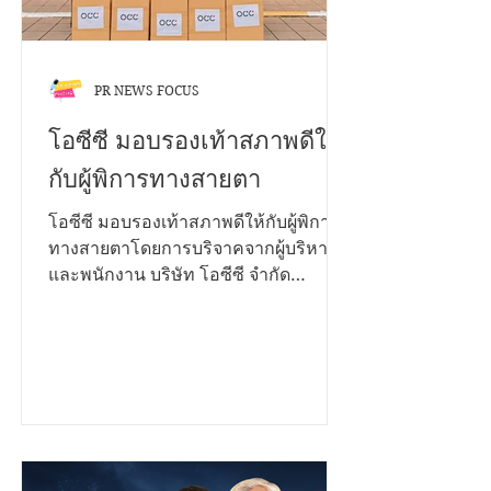
สาธารณะ ความยาวไม่เกิน 2 นาที • ใส่
โลโก
PR NEWS FOCUS
โอซีซี มอบรองเท้าสภาพดีให้
กับผู้พิการทางสายตา
โอซีซี มอบรองเท้าสภาพดีให้กับผู้พิการ
ทางสายตาโดยการบริจาคจากผู้บริหาร
และพนักงาน บริษัท โอซีซี จำกัด
(มหาชน) กว่า 200 คู่ ในโครงการ CSR
โปรเจคพิเศษ “ส่งต่อการให้...ก้าวไปด้วย
กัน” ซึ่งมี ณพัชรนันท์ ลิ้มประเสริฐ ผู้ช่วย
ผู้อำนวยการโรงเรียนสอนคนตาบอด
กรุงเทพมูลนิธิช่วยคนตาบอดแห่ง
ประเทศไทย ในพระบรมราชินูปถัมภ์รับ