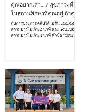
เสียงที่คุณอยากบอก เรื่องที่
คุณอยากเล่า....? สุขภาวะที่ดี
ในสถานศึกษาที่คุณอยู่ ถ้าคุณ
มีเรื่องราวดีๆอยากนำ
กับการประกวดคลิปวิดีโอสั้น TikTok
ความยาวไม่เกิน 2 นาที และ YouTube
เสนอ...เราขอเชิญชวนคุณมา
ความยาวไม่เกิน 4 นาที หัวข้อ "Your
ระเบิดไอเดีย...!
Voice Matters สานพลังสร้างสุขสถาน
ศึกษาด้วยธรรมนูญสุขภาพ" ชิงเงิน
รางวัลรวมกว่า 200,000 บาท พร้อมโล่
รองนายกรัฐมนตรี และใบประกาศ
เกียรติคุณ เปิดรับผลงานตั้งแต่วันนี้ ถึง 12
พฤศจิกายน 2568 ประเภทการประกวด
1. บนแพลตฟอร์ม TikTok เงื่อนไข •
กำลังศึกษาในระดับชั้นมัธยมศึกษา และ
อุดมศึกษา • สมัครเป็นบุคคล หรือทีมๆ
ละไม่เกิน 4 คน • โพสต์คลิปสั้นเป็น