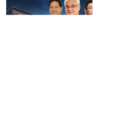
มอบจาก เมธาวี เพ็งมา ผู้ช่วยผู้จัดการ
แผนกโฆษณา - ประชาสัมพันธ์ และทีม
งาน CSR บริษัท โอซีซี จำกัด (มหาชน)
รองเท้าดังกล่าวจะช่วยเพิ่มความสะดวก
สบายให้กับผู้พิการทางสายตา ณ...
PR NEWS FOCUS
"รู้สิทธิ รู้เท่าทันข้อมูล" สคส.
เปิดตัวรายการ "PDPC
EXECUTIVE Talk" ยกระดับ
การสื่อสาร คุ้มครองคนไทย
สำนักงานคณะกรรมการคุ้มครองข้อมูล