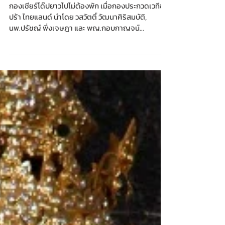
2022”
กองเชียร์โด๊ปยาวไปไม่ต้องพัก เมื่อกองประกวดเวทีซู
ปร้า ไทยแลนด์ นำโดย วสวัตติ์ วัฒนาศิริสมบัติ,
นพ.ปรัชญ์ พึ่งเจษฎา และ พญ.กอบกาญจน์...